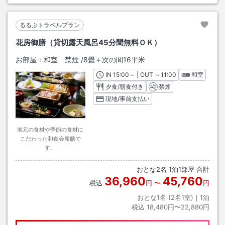
るるぶトラベルプラン
花房御膳（貸切露天風呂45分間無料ＯＫ）
お部屋：
和室 禁煙
/
8畳＋次の間16平米
IN
チェックイン
15:00
～ | OUT
チェックアウト
～
11:00
和室
夕食/朝食付き
禁煙
現地/事前支払い
地元の食材や季節の食材に
こだわった和食会席膳で
す。
おとな
2
名
1
泊
1
部屋 合計
36,960
45,760
税込
円
〜
円
おとな1名 (
2
名1室)｜
1
泊
税込
18,480円〜22,880円