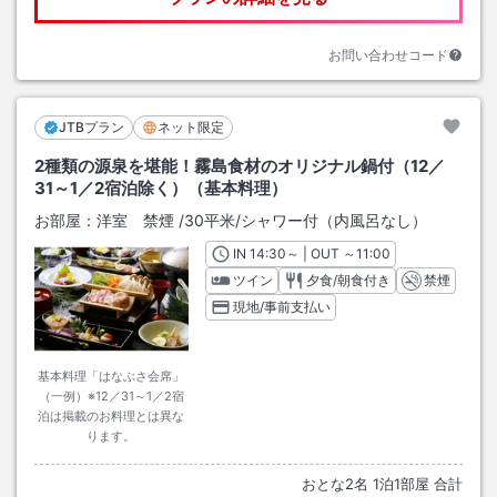
お問い合わせコード
JTBプラン
ネット限定
2種類の源泉を堪能！霧島食材のオリジナル鍋付（12／
31～1／2宿泊除く）（基本料理）
お部屋：
洋室 禁煙
/
30平米
/シャワー付（内風呂なし）
IN
チェックイン
14:30
～ | OUT
チェックアウト
～
11:00
ツイン
夕食/朝食付き
禁煙
現地/事前支払い
基本料理「はなぶさ会席」
（一例）※12／31～1／2宿
泊は掲載のお料理とは異な
ります。
おとな
2
名
1
泊
1
部屋 合計