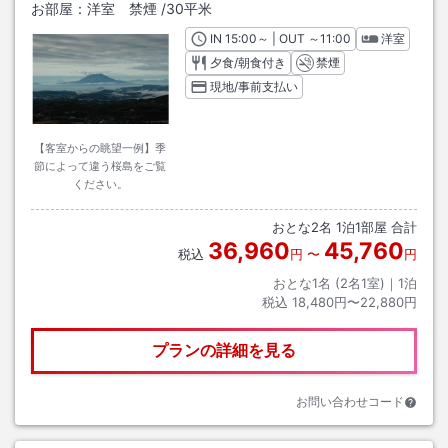
お部屋：
洋室 禁煙
/
30平米
IN
チェックイン
15:00
～ | OUT
チェックアウト
～
11:00
洋室
夕食/朝食付き
禁煙
現地/事前支払い
【客室からの眺望一例】季
節によって違う桜島をご覧
ください。
おとな
2
名
1
泊
1
部屋 合計
36,960
45,760
税込
円
〜
円
おとな1名 (
2
名1室)｜
1
泊
税込
18,480円〜22,880円
プランの詳細を見る
お問い合わせコード