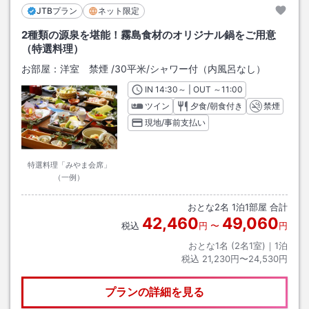
JTBプラン
ネット限定
2種類の源泉を堪能！霧島食材のオリジナル鍋をご用意
（特選料理）
お部屋：
洋室 禁煙
/
30平米
/シャワー付（内風呂なし）
IN
チェックイン
14:30
～ | OUT
チェックアウト
～
11:00
ツイン
夕食/朝食付き
禁煙
現地/事前支払い
特選料理「みやま会席」
（一例）
おとな
2
名
1
泊
1
部屋 合計
42,460
49,060
税込
円
〜
円
おとな1名 (
2
名1室)｜
1
泊
税込
21,230円〜24,530円
プランの詳細を見る