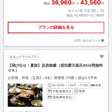
36,960
43,560
税込
円
〜
円
おとな1名 (
2
名1室)｜
1
泊
税込
18,480円〜21,780円
プランの詳細を見る
お問い合わせコード
るるぶトラベルプラン
【飛び出せ！夏旅】花房御膳（貸切露天風呂45分間無料
ＯＫ）
お部屋：
和室（定員2～4名）禁煙室
/
10畳＋踏込0.5平米
IN
チェックイン
15:00
～ | OUT
チェックアウト
～
11:00
和室
夕食/朝食付き
禁煙
現地/事前支払い