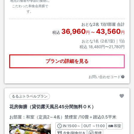
地元の食材や季節の食材に
こだわった和食会席膳で
す。
おとな
2
名
1
泊
1
部屋 合計
36,960
43,560
税込
円
〜
円
おとな1名 (
2
名1室)｜
1
泊
税込
18,480円〜21,780円
プランの詳細を見る
お問い合わせコード
るるぶトラベルプラン
花房御膳（貸切露天風呂45分間無料ＯＫ）
お部屋：
和室（定員2～4名）禁煙室
/
10畳＋踏込0.5平米
IN
チェックイン
15:00
～ | OUT
チェックアウト
～
11:00
和室
夕食/朝食付き
禁煙