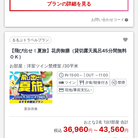
プランの詳細を見る
お問い合わせコード
るるぶトラベルプラン
【飛び出せ！夏旅】花房御膳（貸切露天風呂45分間無料
ＯＫ）
お部屋：
洋室ツイン禁煙室
/
30平米
IN
チェックイン
15:00
～ | OUT
チェックアウト
～
11:00
ツイン
夕食/朝食付き
禁煙
現地/事前支払い
夏旅画像
おとな
2
名
1
泊
1
部屋 合計
36,960
43,560
税込
円
〜
円