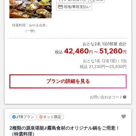
現地/事前支払い
特選料理「みやま会席」
（一例）
おとな
2
名
1
泊
1
部屋 合計
42,460
51,260
税込
円
〜
円
おとな1名 (
2
名1室)｜
1
泊
税込
21,230円〜25,630円
プランの詳細を見る
お問い合わせコード
JTBプラン
ネット限定
2種類の源泉堪能♪霧島食材のオリジナル鍋をご用意！
（特選料理）