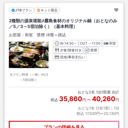
JTBプラン
ネット限定
2種類の源泉堪能♪霧島食材のオリジナル鍋（おとなのみ
／5／3～5宿泊除く）（基本料理）
お部屋：
和室 禁煙
/
8畳＋踏込
IN
チェックイン
14:30
～ | OUT
チェックアウト
～
11:00
和室
夕食/朝食付き
禁煙
現地/事前支払い
当プラン料理（一例）※5/3
～5宿泊除く
おとな
2
名
1
泊
1
部屋 合計
35,860
40,260
税込
円
〜
円
おとな1名 (
2
名1室)｜
1
泊
税込
17,930円〜20,130円
プランの詳細を見る