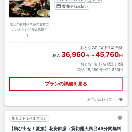
現地/事前支払い
地元の食材や季節の食材に
こだわった和食会席膳で
す。
おとな
2
名
1
泊
1
部屋 合計
36,960
45,760
税込
円
〜
円
おとな1名 (
2
名1室)｜
1
泊
税込
18,480円〜22,880円
プランの詳細を見る
お問い合わせコード
るるぶトラベルプラン
【飛び出せ！夏旅】花房御膳（貸切露天風呂45分間無料