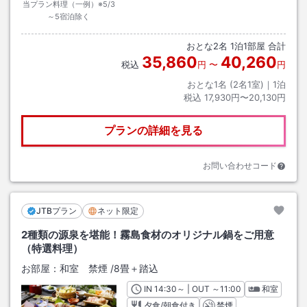
当プラン料理（一例）※5/3
～5宿泊除く
おとな
2
名
1
泊
1
部屋 合計
35,860
40,260
税込
円
〜
円
おとな1名 (
2
名1室)｜
1
泊
税込
17,930円〜20,130円
プランの詳細を見る
お問い合わせコード
JTBプラン
ネット限定
2種類の源泉を堪能！霧島食材のオリジナル鍋をご用意
（特選料理）
お部屋：
和室 禁煙
/
8畳＋踏込
IN
チェックイン
14:30
～ | OUT
チェックアウト
～
11:00
和室
夕食/朝食付き
禁煙