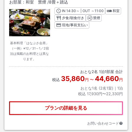
お部屋：
和室 禁煙
/
8畳＋踏込
IN
チェックイン
14:30
～ | OUT
チェックアウト
～
11:00
和室
夕食/朝食付き
禁煙
現地/事前支払い
基本料理「はなぶさ会席」
（一例）※12／31～1／2宿
泊は掲載のお料理とは異な
ります。
おとな
2
名
1
泊
1
部屋 合計
35,860
44,660
税込
円
〜
円
おとな1名 (
2
名1室)｜
1
泊
税込
17,930円〜22,330円
プランの詳細を見る
お問い合わせコード