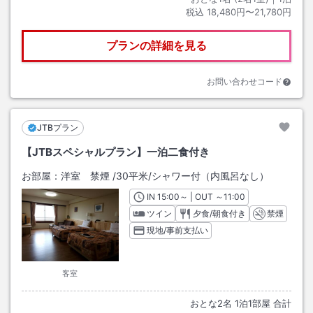
税込
18,480円〜21,780円
プランの詳細を見る
お問い合わせコード
JTBプラン
【JTBスペシャルプラン】一泊二食付き
お部屋：
洋室 禁煙
/
30平米
/シャワー付（内風呂なし）
IN
チェックイン
15:00
～ | OUT
チェックアウト
～
11:00
ツイン
夕食/朝食付き
禁煙
現地/事前支払い
客室
おとな
2
名
1
泊
1
部屋 合計