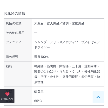
お風呂の情報
風呂の種類
大風呂／露天風呂／貸切・家族風呂
その他の風呂
―
アメニティ
シャンプー／リンス／ボディソープ／石けん／
ドライヤー
湯の種類
源泉100％
効能
神経痛・筋肉痛・関節痛・五十肩・運動麻痺・
関節のこわばり・うちみ・くじき・慢性消化器
病・痔疾・冷え性・病後回復期・疲労回復・健
康増進
泉質
硫黄泉
ペー
お気に入り
泉温
65℃