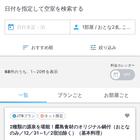
2026年9月12日（土）の宿泊より営業再開いたします。
日付を指定して空室を検索する
2026年9月12日（土）の立ち寄り入浴及び昼食は承ることが出来ませ
ん。
＜
メンテナンス休館のお知らせ
＞
2027年1月18日（月）～2027年1月22日（金）迄メンテナンスの為休館
おすすめ順
絞り込み
致します。
2027年1月23日（土）の宿泊より営業再開いたします。
料金カレンダー
2027年1月23日（土）の立ち寄り入浴及び昼食は承ることが出来ませ
68
件のうち、
1～20
件を表示
ん。
一覧
プランごと
お部屋ごと
JTBプラン
ネット限定
2種類の源泉を堪能！霧島食材のオリジナル鍋付（おとな
のみ／12／31～1／2宿泊除く）（基本料理）