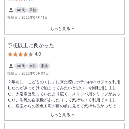
40代
男性
投稿日：
2022年07月11日
もっと見る
予想以上に良かった
4.0
40代
女性
家族
投稿日：
2022年05月04日
２年前に「こどものくに」に来た際にホテル内のカフェを利用
したのがきっかけで泊まってみたいと思い、今回利用しまし
た。大浴場は思っていたより広く、スリッパ用クリップがあっ
たり、牛乳の自販機があったりして気持ちよく利用できまし
た。客室からの景色も海が目の前に見えて気持ち良かったで
す。朝食は料理等の種類は多くはありませんでしたが、欲しい
もっと見る
ものはそろっていました。またＩＨＧリワーズクラブ会員だっ
たことからマンゴージュースを頂けて、とてもうれしかったで