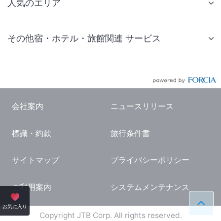
人気のエリア
札幌 ホテル
その他宿・ホテル・旅館関連 サービス
仙台 ホテル
国内旅行・国内ツアー
東京ディズニーリゾート(R)周辺 ホテル
JR・新幹線付きツアー
東京 ホテル
航空券付きツアー
東京ドーム ホテル
会社案内
ニュースリリース
現地観光・レジャーチケット
新宿 ホテル
標識・約款
旅行条件書
国内観光ガイド
横浜 ホテル
旅行・観光情報
熱海 ホテル
サイトマップ
プライバシーポリシー
名古屋 ホテル
ご利用案内
システムメンテナンス
京都 ホテル
ペー
お気に入り
大阪 ホテル
Copyright JTB Corp. All rights reserved.