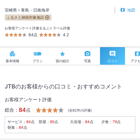
宮崎県
青島・日南海岸
地図
ふるさと納税対象施設
お客様アンケート評価
るるぶトラベル評価
84点
4.2
基本情報
プラン
宿の紹介
写真
口コミ
アク
JTBのお客様からの口コミ・おすすめコメント
お客様アンケート評価
84
総合：
点
(全
82
件の評価)
サービス
：
84
点
部屋
：
85
点
大浴場
：
84
点
夕食
：
79
点
朝食
：
84
点