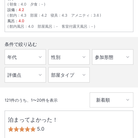
朝食
：
4.0
夕食
：
-
設備：
4.2
館内
：
4.3
部屋
：
4.2
寝具
：
4.3
アメニティ
：
3.6
風呂：
4.0
館内風呂
：
4.0
部屋風呂
：
-
客室付露天風呂
：
-
条件で絞り込む
121
件のうち、
1
〜
20
件を表示
泊まってよかった！
5.0