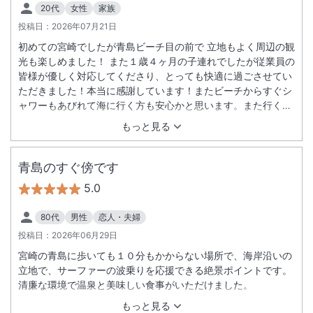
20代
女性
家族
投稿日：
2026年07月21日
初めての宮崎でしたが青島ビーチ目の前で 立地もよく周辺の観
光も楽しめました！ また１歳４ヶ月の子連れでしたが従業員の
皆様が優しく対応してくださり、とっても快適に過ごさせてい
ただきました！本当に感謝しています！またビーチからすぐシ
ャワーもあびれて海に行く方も安心かと思います。また行く時
はお世話になります。ありがとうございました。
もっと見る
青島のすぐ傍です
5.0
80代
男性
恋人・夫婦
投稿日：
2026年06月29日
宮崎の青島に歩いても１０分もかからない場所で、海岸沿いの
立地で、サーファーの波乗りを応援できる絶景ポイントです。
清廉な環境で温泉と美味しい食事がいただけました。
もっと見る