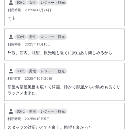
60代
女性
レジャー・観光
【※ホテル駐車場満車の場合】
利用時期：
2025年11月24日
提携駐車場(Times)をご利用の場合は、駐車券をホテルフロントへご提
同上
示ください。
【館内レストラン店休日のお知らせ】
■１Ｆ中国料理「龍王」毎週木曜日
60代
男性
レジャー・観光
■２Ｆ和食処旬魚「日向雫」毎週火曜日
利用時期：
2025年11月15日
外観、館内、眺望、観光地も近くに沢山あり楽しめるから
60代
男性
レジャー・観光
利用時期：
2025年10月30日
部屋も部屋風呂も広くて綺麗、静かで部屋からの眺めも良くリ
ラックス出来た。
60代
男性
レジャー・観光
利用時期：
2025年10月5日
スタッフの対応がとても良く、眺望も良かった