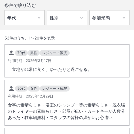
条件で絞り込む
1
/
10
外観
53
件のうち、
1
〜
20
件を表示
緑豊かな遊園地“こどものくに”と青島ビーチに隣接する大型リゾートホ
70代
男性
レジャー・観光
テルです。３階の展望温泉大浴場からは太平洋と青島が一望できます。
利用時期：
2026年3月17日
立地が非常に良く、ゆったりと過ごせる。
総客室数
214
室
IN
チェックイン
15:00
/ OUT
チェックアウト
11:00
50代
女性
レジャー・観光
大浴場あり
温泉
利用時期：
2025年12月29日
駐車場あり
食事の素晴らしさ・浴室のシャンプー等の素晴らしさ・脱衣場
のドライヤーの素晴らしさ・部屋が広い・カードキーが人数分
あった・駐車場無料・スタッフの皆様の温かいお心遣い
施設からのお知らせ
こどもＣ、またはこどもＤ（３歳以上）は朝食バイキング代として１，
１００円（税サ込）が現地払いとなります。