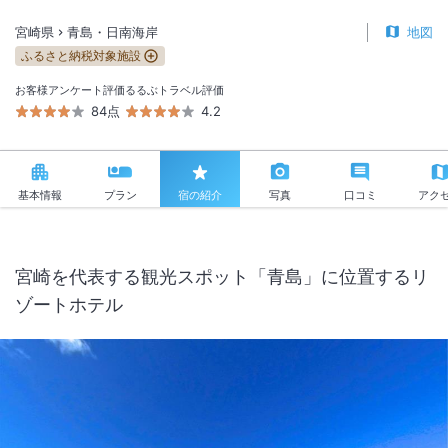
宮崎県
青島・日南海岸
地図
ふるさと納税対象施設
お客様アンケート評価
るるぶトラベル評価
84点
4.2
基本情報
プラン
宿の紹介
写真
口コミ
アク
宮崎を代表する観光スポット「青島」に位置するリ
ゾートホテル