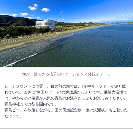
1
/
10
外観
緑豊かな遊園地“こどものくに”と青島ビーチに隣接する大型リゾートホ
テルです。３階の展望温泉大浴場からは太平洋と青島が一望できます。
総客室数
214
室
IN
チェックイン
15:00
/ OUT
チェックアウト
11:00
海が一望できる抜群のロケーション／外観イメージ
ビーチフロントに位置し、目の前の海では、1年中サーファーが波と戯
大浴場あり
温泉
れていて、まさに"南国リゾート"の解放感たっぷりです。展望大浴場で
駐車場あり
は、やわらかい泉質が人気の青島のお湯をたっぷりお楽しみください。
青島神社までは徒歩圏内です。
青島ビーチを散策しながら、国の天然記念物「鬼の洗濯板」もご覧いた
だけます。
施設からのお知らせ
こどもＣ、またはこどもＤ（３歳以上）は朝食バイキング代として１，
１００円（税サ込）が現地払いとなります。