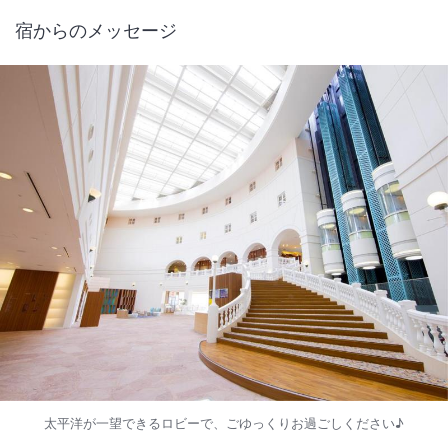
【※ホテル駐車場満車の場合】
宿からのメッセージ
提携駐車場(Times)をご利用の場合は、駐車券をホテルフロントへご提
示ください。
【館内レストラン店休日のお知らせ】
■１Ｆ中国料理「龍王」毎週木曜日
■２Ｆ和食処旬魚「日向雫」毎週火曜日
太平洋が一望できるロビーで、ごゆっくりお過ごしください♪