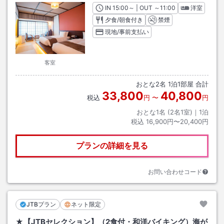
IN
チェックイン
15:00
～ | OUT
チェックアウト
～
11:00
洋室
夕食/朝食付き
禁煙
現地/事前支払い
客室
おとな
2
名
1
泊
1
部屋 合計
33,800
40,800
税込
円
〜
円
おとな1名 (
2
名1室)｜
1
泊
税込
16,900円〜20,400円
プランの詳細を見る
お問い合わせコード
JTBプラン
ネット限定
★【JTBセレクション】（2食付・和洋バイキング）海が