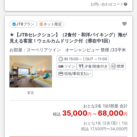
お問い合わせコード
JTBプラン
ネット限定
★【JTBセレクション】（2食付・和洋バイキング）海が
見える客室！ウェルカムドリンク付（滞在中1回）
お部屋：
スーペリアツイン オーシャンビュー 禁煙
/
33平米
IN
チェックイン
15:00
～ | OUT
チェックアウト
～
11:00
ツイン
夕食/朝食付き
禁煙
現地/事前支払い
客室
おとな
2
名
1
泊
1
部屋 合計
35,000
68,000
税込
円
〜
円
おとな1名 (
2
名1室)｜
1
泊
税込
17,500円〜34,000円