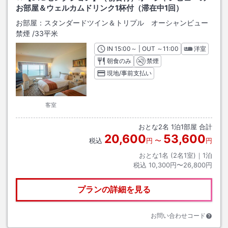
お部屋＆ウェルカムドリンク1杯付（滞在中1回）
お部屋：
スタンダードツイン＆トリプル オーシャンビュー
禁煙
/
33平米
IN
チェックイン
15:00
～ | OUT
チェックアウト
～
11:00
洋室
朝食のみ
禁煙
現地/事前支払い
客室
おとな
2
名
1
泊
1
部屋 合計
20,600
53,600
税込
円
〜
円
おとな1名 (
2
名1室)｜
1
泊
税込
10,300円〜26,800円
プランの詳細を見る
お問い合わせコード