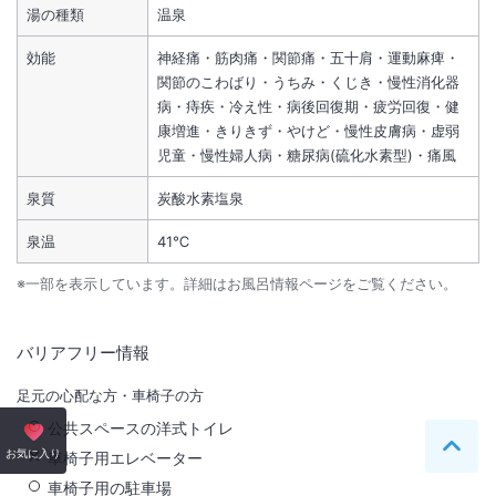
湯の種類
温泉
効能
神経痛・筋肉痛・関節痛・五十肩・運動麻痺・
関節のこわばり・うちみ・くじき・慢性消化器
病・痔疾・冷え性・病後回復期・疲労回復・健
康増進・きりきず・やけど・慢性皮膚病・虚弱
児童・慢性婦人病・糖尿病(硫化水素型)・痛風
泉質
炭酸水素塩泉
泉温
41℃
※一部を表示しています。詳細はお風呂情報ページをご覧ください。
バリアフリー情報
足元の心配な方・車椅子の方
公共スペースの洋式トイレ
ペー
お気に入り
車椅子用エレベーター
車椅子用の駐車場