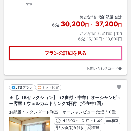
客室
おとな
2
名
1
泊
1
部屋 合計
30,200
37,200
税込
円
〜
円
おとな1名 (
2
名1室)｜
1
泊
税込
15,100円〜18,600円
プランの詳細を見る
お問い合わせコード
JTBプラン
ネット限定
★【JTBセレクション】（2食付・中華）オーシャンビュ
ー客室！ウェルカムドリンク1杯付（滞在中1回）
お部屋：
スタンダード和室 オーシャンビュー 禁煙
/
10畳
IN
チェックイン
15:00
～ | OUT
チェックアウト
～
11:00
和室
夕食/朝食付き
禁煙