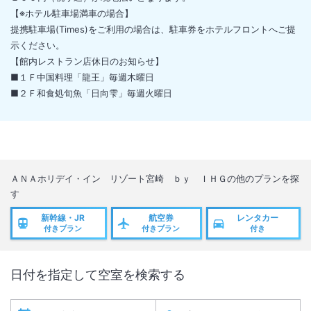
【※ホテル駐車場満車の場合】
提携駐車場(Times)をご利用の場合は、駐車券をホテルフロントへご提
示ください。
【館内レストラン店休日のお知らせ】
■１Ｆ中国料理「龍王」毎週木曜日
■２Ｆ和食処旬魚「日向雫」毎週火曜日
ＡＮＡホリデイ・イン リゾート宮崎 ｂｙ ＩＨＧ
の他のプランを探
す
新幹線・JR
航空券
レンタカー
付きプラン
付きプラン
付き
日付を指定して空室を検索する