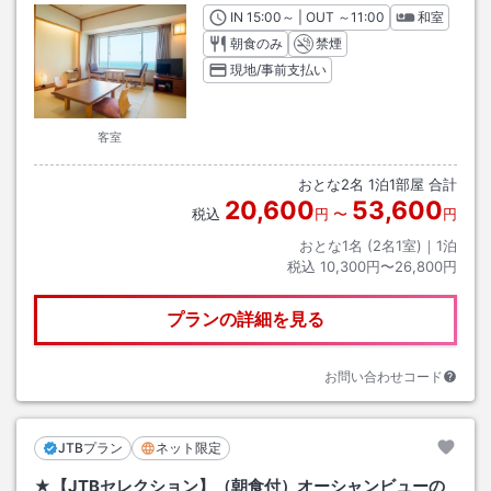
IN
チェックイン
15:00
～ | OUT
チェックアウト
～
11:00
和室
朝食のみ
禁煙
現地/事前支払い
客室
おとな
2
名
1
泊
1
部屋 合計
20,600
53,600
税込
円
〜
円
おとな1名 (
2
名1室)｜
1
泊
税込
10,300円〜26,800円
プランの詳細を見る
お問い合わせコード
JTBプラン
ネット限定
★【JTBセレクション】（朝食付）オーシャンビューの