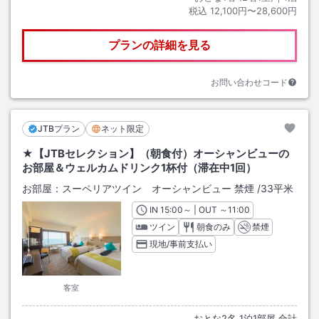
税込
12,100円〜28,600円
プランの詳細を見る
お問い合わせコード
JTBプラン
ネット限定
★【JTBセレクション】（朝食付）オーシャンビューの
お部屋＆ウェルカムドリンク1杯付（滞在中1回）
お部屋：
スーペリアツイン オーシャンビュー 禁煙
/
33平米
IN
チェックイン
15:00
～ | OUT
チェックアウト
～
11:00
ツイン
朝食のみ
禁煙
現地/事前支払い
客室
おとな
2
名
1
泊
1
部屋 合計