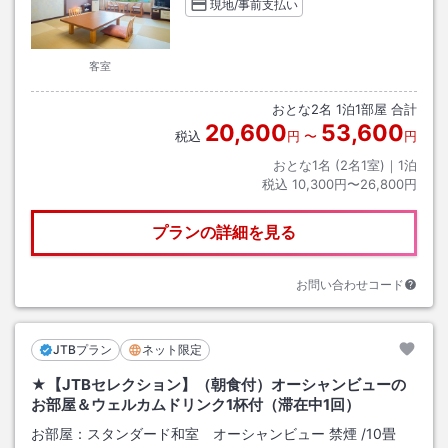
現地/事前支払い
客室
おとな
2
名
1
泊
1
部屋 合計
20,600
53,600
税込
円
〜
円
おとな1名 (
2
名1室)｜
1
泊
税込
10,300円〜26,800円
プランの詳細を見る
お問い合わせコード
JTBプラン
ネット限定
★【JTBセレクション】（朝食付）オーシャンビューの
お部屋＆ウェルカムドリンク1杯付（滞在中1回）
お部屋：
スタンダード和室 オーシャンビュー 禁煙
/
10畳