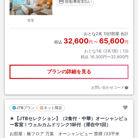
現地/事前支払い
客室
おとな
2
名
1
泊
1
部屋 合計
32,600
65,600
税込
円
〜
円
おとな1名 (
2
名1室)｜
1
泊
税込
16,300円〜32,800円
プランの詳細を見る
お問い合わせコード
JTBプラン
ネット限定
★【JTBセレクション】（2食付・中華）オーシャンビュ
ー客室！ウェルカムドリンク1杯付（滞在中1回）
お部屋：
椿フロア 万葉 オーシャンビュー 禁煙
/
33平米