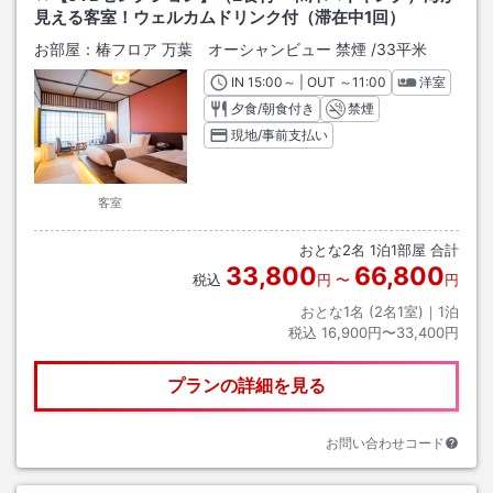
見える客室！ウェルカムドリンク付（滞在中1回）
お部屋：
椿フロア 万葉 オーシャンビュー 禁煙
/
33平米
IN
チェックイン
15:00
～ | OUT
チェックアウト
～
11:00
洋室
夕食/朝食付き
禁煙
現地/事前支払い
客室
おとな
2
名
1
泊
1
部屋 合計
33,800
66,800
税込
円
〜
円
おとな1名 (
2
名1室)｜
1
泊
税込
16,900円〜33,400円
プランの詳細を見る
お問い合わせコード