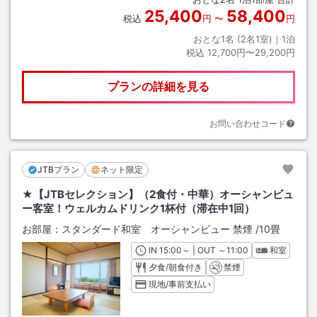
25,400
58,400
税込
円
〜
円
おとな1名 (
2
名1室)｜
1
泊
税込
12,700円〜29,200円
プランの詳細を見る
お問い合わせコード
JTBプラン
ネット限定
★【JTBセレクション】（2食付・中華）オーシャンビュ
ー客室！ウェルカムドリンク1杯付（滞在中1回）
お部屋：
スタンダード和室 オーシャンビュー 禁煙
/
10畳
IN
チェックイン
15:00
～ | OUT
チェックアウト
～
11:00
和室
夕食/朝食付き
禁煙
現地/事前支払い