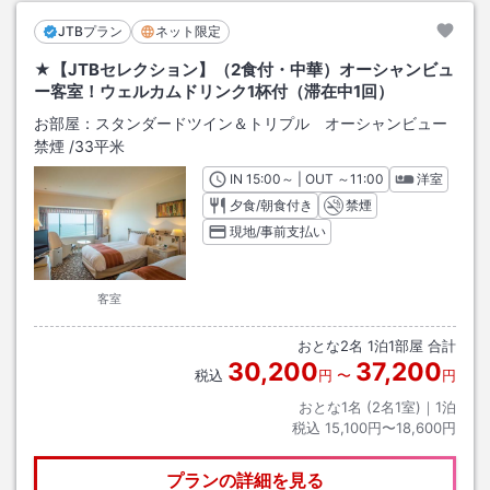
JTBプラン
ネット限定
★【JTBセレクション】（2食付・中華）オーシャンビュ
ー客室！ウェルカムドリンク1杯付（滞在中1回）
お部屋：
スタンダードツイン＆トリプル オーシャンビュー
禁煙
/
33平米
IN
チェックイン
15:00
～ | OUT
チェックアウト
～
11:00
洋室
夕食/朝食付き
禁煙
現地/事前支払い
客室
おとな
2
名
1
泊
1
部屋 合計
30,200
37,200
税込
円
〜
円
おとな1名 (
2
名1室)｜
1
泊
税込
15,100円〜18,600円
プランの詳細を見る