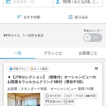
おすすめ順
絞り込み
料金カレンダー
97
件のうち、
1～20
件を表示
一覧
プランごと
お部屋ごと
JTBプラン
ネット限定
★【JTBセレクション】（朝食付）オーシャンビューの
お部屋＆ウェルカムドリンク1杯付（滞在中1回）
お部屋：
スタンダード和室 オーシャンビュー 禁煙
/
10畳
IN
チェックイン
15:00
～ | OUT
チェックアウト
～
11:00
和室
朝食のみ
禁煙