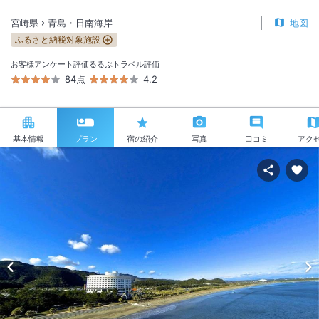
宮崎県
青島・日南海岸
地図
ふるさと納税対象施設
お客様アンケート評価
るるぶトラベル評価
84点
4.2
基本情報
プラン
宿の紹介
写真
口コミ
アク