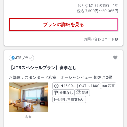
おとな1名 (
2
名1室)｜
1
泊
税込
7,690円〜20,065円
プランの詳細を見る
お問い合わせコード
JTBプラン
【JTBスペシャルプラン】食事なし
お部屋：
スタンダード和室 オーシャンビュー 禁煙
/
10畳
IN
チェックイン
15:00
～ | OUT
チェックアウト
～
11:00
和室
食事なし
禁煙
現地/事前支払い
客室