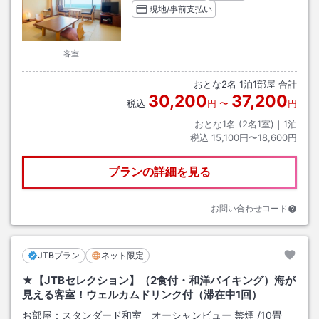
現地/事前支払い
客室
おとな
2
名
1
泊
1
部屋 合計
30,200
37,200
税込
円
〜
円
おとな1名 (
2
名1室)｜
1
泊
税込
15,100円〜18,600円
プランの詳細を見る
お問い合わせコード
JTBプラン
ネット限定
★【JTBセレクション】（2食付・和洋バイキング）海が
見える客室！ウェルカムドリンク付（滞在中1回）
お部屋：
スタンダード和室 オーシャンビュー 禁煙
/
10畳