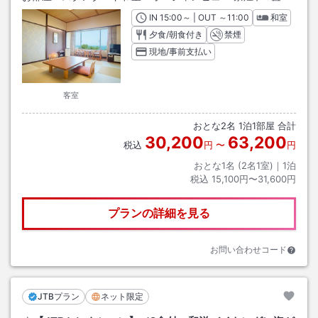
IN
チェックイン
15:00
～ | OUT
チェックアウト
～
11:00
和室
夕食/朝食付き
禁煙
現地/事前支払い
客室
おとな
2
名
1
泊
1
部屋 合計
30,200
63,200
税込
円
〜
円
おとな1名 (
2
名1室)｜
1
泊
税込
15,100円〜31,600円
プランの詳細を見る
お問い合わせコード
JTBプラン
ネット限定