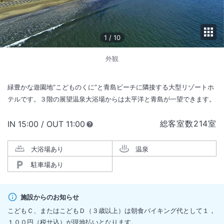
1
/
10
外観
緑豊かな遊園地“こどものくに”と青島ビーチに隣接する大型リゾートホ
テルです。３階の展望温泉大浴場からは太平洋と青島が一望できます。
総客室数
214
室
IN
チェックイン
15:00
/ OUT
チェックアウト
11:00
大浴場あり
温泉
駐車場あり
施設からのお知らせ
こどもＣ、またはこどもＤ（３歳以上）は朝食バイキング代として１，
１００円（税サ込）が現地払いとなります。