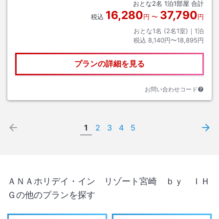
おとな
2
名
1
泊
1
部屋 合計
16,280
37,790
税込
円
〜
円
おとな1名 (
2
名1室)｜
1
泊
税込
8,140円〜18,895円
プランの詳細を見る
お問い合わせコード
1
2
3
4
5
ＡＮＡホリデイ・イン リゾート宮崎 ｂｙ ＩＨ
Ｇ
の他のプランを探す