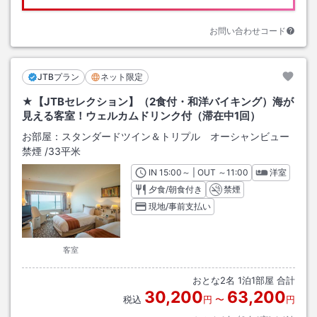
お問い合わせコード
JTBプラン
ネット限定
★【JTBセレクション】（2食付・和洋バイキング）海が
見える客室！ウェルカムドリンク付（滞在中1回）
お部屋：
スタンダードツイン＆トリプル オーシャンビュー
禁煙
/
33平米
IN
チェックイン
15:00
～ | OUT
チェックアウト
～
11:00
洋室
夕食/朝食付き
禁煙
現地/事前支払い
客室
おとな
2
名
1
泊
1
部屋 合計
30,200
63,200
税込
円
〜
円