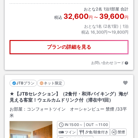
おとな
2
名
1
泊
1
部屋 合計
32,600
39,600
税込
円
〜
円
おとな1名 (
2
名1室)｜
1
泊
税込
16,300円〜19,800円
プランの詳細を見る
お問い合わせコード
JTBプラン
ネット限定
★【JTBセレクション】（2食付・和洋バイキング）海が
見える客室！ウェルカムドリンク付（滞在中1回）
お部屋：
コンフォートツイン オーシャンビュー 禁煙
/
33平
米
IN
チェックイン
15:00
～ | OUT
チェックアウト
～
11:00
ツイン
夕食/朝食付き
禁煙