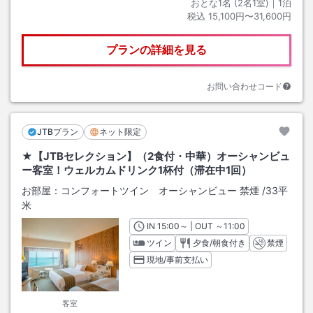
おとな1名 (
2
名1室)｜
1
泊
税込
15,100円〜31,600円
プランの詳細を見る
お問い合わせコード
JTBプラン
ネット限定
★【JTBセレクション】（2食付・中華）オーシャンビュ
ー客室！ウェルカムドリンク1杯付（滞在中1回）
お部屋：
コンフォートツイン オーシャンビュー 禁煙
/
33平
米
IN
チェックイン
15:00
～ | OUT
チェックアウト
～
11:00
ツイン
夕食/朝食付き
禁煙
現地/事前支払い
客室