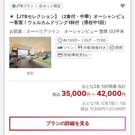
JTBプラン
ネット限定
★【JTBセレクション】（2食付・中華）オーシャンビュ
ー客室！ウェルカムドリンク1杯付（滞在中1回）
お部屋：
スーペリアツイン オーシャンビュー 禁煙
/
33平米
IN
チェックイン
15:00
～ | OUT
チェックアウト
～
11:00
ツイン
夕食/朝食付き
禁煙
現地/事前支払い
客室
おとな
2
名
1
泊
1
部屋 合計
35,000
42,000
税込
円
〜
円
おとな1名 (
2
名1室)｜
1
泊
税込
17,500円〜21,000円
プランの詳細を見る