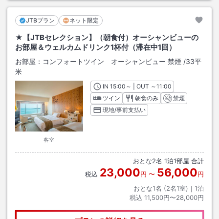
JTBプラン
ネット限定
★【JTBセレクション】（朝食付）オーシャンビューの
お部屋＆ウェルカムドリンク1杯付（滞在中1回）
お部屋：
コンフォートツイン オーシャンビュー 禁煙
/
33平
米
IN
チェックイン
15:00
～ | OUT
チェックアウト
～
11:00
ツイン
朝食のみ
禁煙
現地/事前支払い
客室
おとな
2
名
1
泊
1
部屋 合計
23,000
56,000
税込
円
〜
円
おとな1名 (
2
名1室)｜
1
泊
税込
11,500円〜28,000円