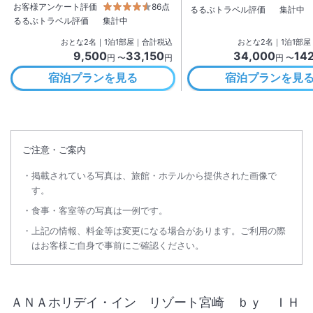
お客様アンケート評価
86点
るるぶトラベル評価
集計中
るるぶトラベル評価
集計中
おとな
2
名
｜
1
泊
1
部屋｜合計税込
おとな
2
名
｜
1
泊
1
部屋
9,500
33,150
34,000
14
円 〜
円
円 〜
宿泊プランを見る
宿泊プランを見
ご注意・ご案内
掲載されている写真は、旅館・ホテルから提供された画像で
す。
食事・客室等の写真は一例です。
上記の情報、料金等は変更になる場合があります。ご利用の際
はお客様ご自身で事前にご確認ください。
ＡＮＡホリデイ・イン リゾート宮崎 ｂｙ ＩＨ