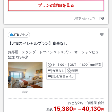
プランの詳細を見る
お問い合わせコード
JTBプラン
【JTBスペシャルプラン】食事なし
お部屋：
スタンダードツイン＆トリプル オーシャンビュー
禁煙
/
33平米
IN
チェックイン
15:00
～ | OUT
チェックアウト
～
11:00
洋室
食事なし
禁煙
現地/事前支払い
客室
おとな
2
名
1
泊
1
部屋 合計
15,380
40,130
税込
円
〜
円