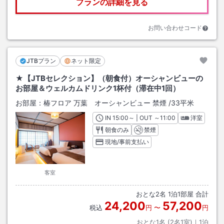
プランの詳細を見る
お問い合わせコード
JTBプラン
ネット限定
★【JTBセレクション】（朝食付）オーシャンビューの
お部屋＆ウェルカムドリンク1杯付（滞在中1回）
お部屋：
椿フロア 万葉 オーシャンビュー 禁煙
/
33平米
IN
チェックイン
15:00
～ | OUT
チェックアウト
～
11:00
洋室
朝食のみ
禁煙
現地/事前支払い
客室
おとな
2
名
1
泊
1
部屋 合計
24,200
57,200
税込
円
〜
円
おとな1名 (
2
名1室)｜
1
泊