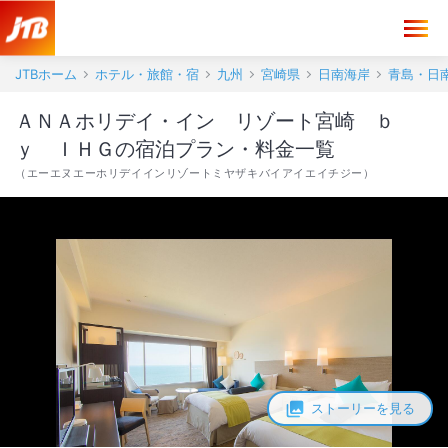
JTBホーム
ホテル・旅館・宿
九州
宮崎県
日南海岸
青島・日
ＡＮＡホリデイ・イン リゾート宮崎 ｂ
ｙ ＩＨＧの宿泊プラン・料金一覧
（
エーエヌエーホリデイインリゾートミヤザキバイアイエイチジー
）
ストーリーを見る