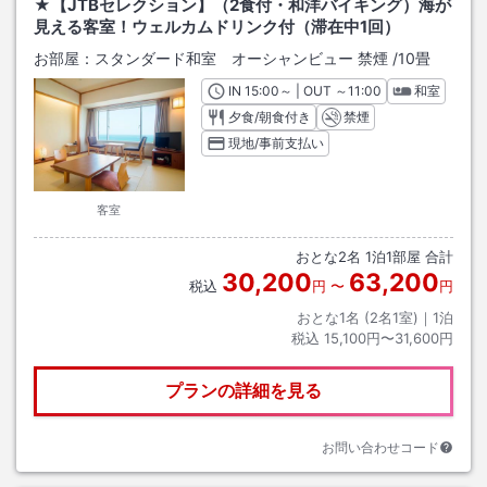
★【JTBセレクション】（2食付・和洋バイキング）海が
見える客室！ウェルカムドリンク付（滞在中1回）
お部屋：
スタンダード和室 オーシャンビュー 禁煙
/
10畳
IN
チェックイン
15:00
～ | OUT
チェックアウト
～
11:00
和室
夕食/朝食付き
禁煙
現地/事前支払い
客室
おとな
2
名
1
泊
1
部屋 合計
30,200
63,200
税込
円
〜
円
おとな1名 (
2
名1室)｜
1
泊
税込
15,100円〜31,600円
プランの詳細を見る
お問い合わせコード