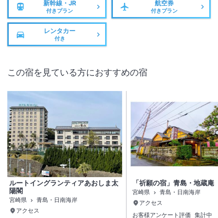
新幹線・JR
航空券
付きプラン
付きプラン
レンタカー
付き
この宿を見ている方におすすめの宿
ルートイングランティアあおしま太
「祈願の宿」青島・地蔵庵
陽閣
宮崎県
青島・日南海岸
宮崎県
青島・日南海岸
アクセス
アクセス
お客様アンケート評価
集計中