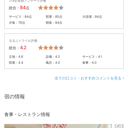
JTBお客様アンケート評価
84
総合：
点
サービス：
84
点
部屋：
85
点
大浴場：
84
点
夕食：
79
点
朝食：
84
点
るるぶトラベル評価
4.2
総合：
立地：
4.6
設備：
4.2
サービス：
4.1
部屋：
4.4
風呂：
4.0
食事：
4.0
全ての口コミ・おすすめコメントを見る
宿の情報
食事・レストラン情報