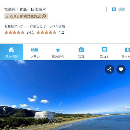
宮崎県
青島・日南海岸
地図
ふるさと納税対象施設
お客様アンケート評価
るるぶトラベル評価
84点
4.2
基本情報
プラン
宿の紹介
写真
口コミ
アク