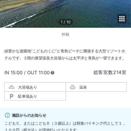
1
/
10
外観
緑豊かな遊園地“こどものくに”と青島ビーチに隣接する大型リゾートホ
テルです。３階の展望温泉大浴場からは太平洋と青島が一望できます。
総客室数
214
室
IN
チェックイン
15:00
/ OUT
チェックアウト
11:00
大浴場あり
温泉
駐車場あり
施設からのお知らせ
こどもＣ、またはこどもＤ（３歳以上）は朝食バイキング代として１，
１００円（税サ込）が現地払いとなります。