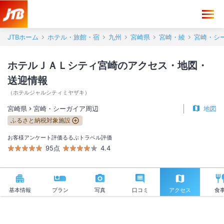
ホテルＪＡＬシティ宮崎 アクセス・地図・送迎情報【JTB】＜宮崎・
JTBホーム
ホテル・旅館・宿
九州
宮崎県
宮崎・綾
宮崎・シ
ホテルＪＡＬシティ宮崎のアクセス・地図・
送迎情報
（
ホテルジャルシティミヤザキ
）
宮崎県
宮崎・シーガイア周辺
地図
ふるさと納税対象施設
お客様アンケート評価
るるぶトラベル評価
95点
4.4
基本情報
プラン
写真
口コミ
アクセス
食