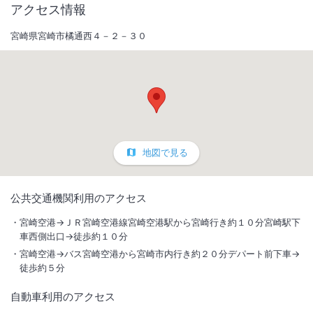
アクセス情報
宮崎県宮崎市橘通西４－２－３０
地図で見る
1
/
10
公共交通機関利用のアクセス
外観
宮崎空港→ＪＲ宮崎空港線宮崎空港駅から宮崎行き約１０分宮崎駅下
車西側出口→徒歩約１０分
幅広のベッドを採用したシングルルームを中心に、ツイン・ダブル・デ
宮崎空港→バス宮崎空港から宮崎市内行き約２０分デパート前下車→
ラックスルーム・スイートとあらゆるニーズに対応しております。
徒歩約５分
自動車利用のアクセス
総客室数
210
室
IN
チェックイン
14:00
/ OUT
チェックアウト
11:00