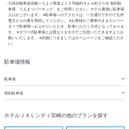
九州自動車道宮崎ＩＣより県道２２０号線約９ｋｍ約２０分 契約駐
車場「うえまつパーキング」をご利用ください。ホテル裏側に駐車場
駐車場あり
入口がございます。 ※駐車場へのアクセスは、一方通行ですので九州
電力ビルの裏を周回してください。 ※お客様がご乗車のままエレベー
ターで駐車階へお上がりいただき、駐車いただく方式となっておりま
施設からのお知らせ
す。 ※タワー式駐車場とは異なりますのでご注意いただきますようお
～お車でお越しのお客様へ 駐車場のご案内～
願いいたします。 ※詳細につきましてはホームページをご確認くださ
ホテル裏側に駐車場入口がございます。
い。
契約駐車場「うえまつパーキング」をご利用ください。
駐車場情報
詳細につきましては下記のホームページをご確認ください。
https://www.miyazaki-jalcity.co.jp/parking/
駐車場
契約駐車場
ホテルＪＡＬシティ宮崎
の他のプランを探す