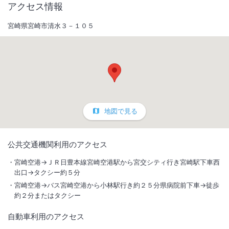
アクセス情報
宮崎県宮崎市清水３－１０５
地図で見る
1
/
10
公共交通機関利用のアクセス
外観
宮崎空港→ＪＲ日豊本線宮崎空港駅から宮交シティ行き宮崎駅下車西
出口→タクシー約５分
宮崎市街地中心にあり、ビジネス・観光に交通至便。女性フロアーも設
宮崎空港→バス宮崎空港から小林駅行き約２５分県病院前下車→徒歩
置しており、女性の方も安心してお泊り頂けます。夜は温浴施設でリラ
約２分またはタクシー
ックスを！
自動車利用のアクセス