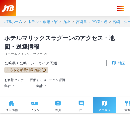
ホテルマリックスラグーン アクセス・地図・送迎情報【JTB】＜宮崎
JTBホーム
ホテル・旅館・宿
九州
宮崎県
宮崎・綾
宮崎・シ
ホテルマリックスラグーンのアクセス・地
図・送迎情報
（
ホテルマリックスラグーン
）
宮崎県
宮崎・シーガイア周辺
地図
ふるさと納税対象施設
お客様アンケート評価
るるぶトラベル評価
集計中
集計中
基本情報
プラン
写真
口コミ
アクセス
食