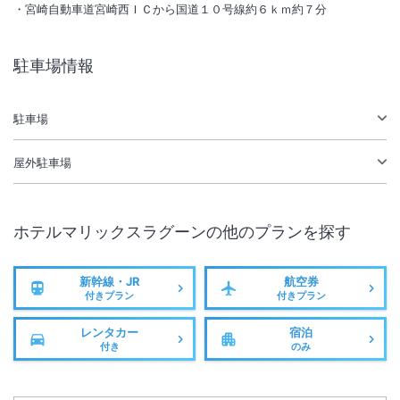
総客室数
176
室
IN
チェックイン
15:00
/ OUT
チェックアウト
11:00
宮崎自動車道宮崎西ＩＣから国道１０号線約６ｋｍ約７分
大浴場あり
露天風呂あり
駐車場情報
駐車場あり
駐車場
施設からのお知らせ
駐車料金２０２４年８月１日より１，０００円
屋外駐車場
ホテルマリックスラグーン
の他のプランを探す
新幹線・JR
航空券
付きプラン
付きプラン
レンタカー
宿泊
付き
のみ