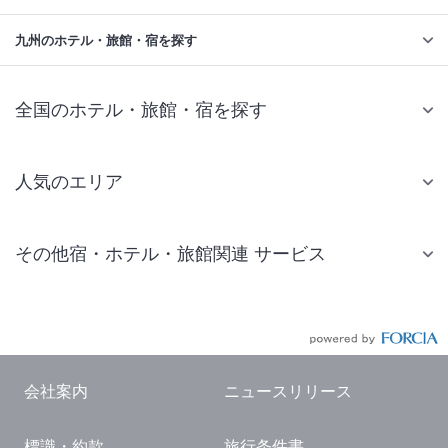
九州のホテル・旅館・宿を探す
全国のホテル・旅館・宿を探す
人気のエリア
札幌 ホテル
その他宿・ホテル・旅館関連 サービス
仙台 ホテル
国内旅行・国内ツアー
東京ディズニーリゾート(R)周辺 ホテル
JR・新幹線付きツアー
東京 ホテル
航空券付きツアー
東京ドーム ホテル
会社案内
ニュースリリース
現地観光・レジャーチケット
新宿 ホテル
標識・約款
旅行条件書