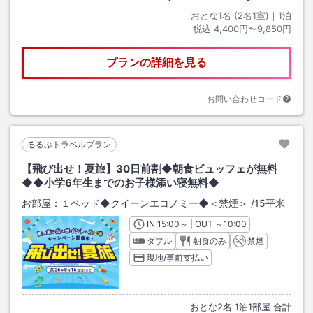
おとな1名 (
2
名1室)｜
1
泊
税込
4,400円〜9,850円
プランの詳細を見る
お問い合わせコード
るるぶトラベルプラン
【飛び出せ！夏旅】30日前割◆朝食ビュッフェが無料
◆◆小学6年生までのお子様添い寝無料◆
お部屋：
１ベッド◆クイーンエコノミー◆＜禁煙＞
/
15平米
IN
チェックイン
15:00
～ | OUT
チェックアウト
～
10:00
ダブル
朝食のみ
禁煙
現地/事前支払い
おとな
2
名
1
泊
1
部屋 合計