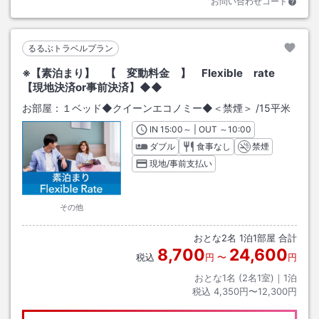
お問い合わせコード
るるぶトラベルプラン
※【素泊まり】 【 変動料金 】 Flexible rate
【現地決済or事前決済】◆◆
お部屋：
１ベッド◆クイーンエコノミー◆＜禁煙＞
/
15平米
IN
チェックイン
15:00
～ | OUT
チェックアウト
～
10:00
ダブル
食事なし
禁煙
現地/事前支払い
その他
おとな
2
名
1
泊
1
部屋 合計
8,700
24,600
税込
円
〜
円
おとな1名 (
2
名1室)｜
1
泊
税込
4,350円〜12,300円