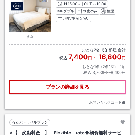
IN
チェックイン
15:00
～ | OUT
チェックアウト
～
10:00
ダブル
朝食のみ
禁煙
現地/事前支払い
客室
おとな
2
名
1
泊
1
部屋 合計
7,400
16,800
税込
円
〜
円
おとな1名 (
2
名1室)｜
1
泊
税込
3,700円〜8,400円
プランの詳細を見る
お問い合わせコード
るるぶトラベルプラン
※【 変動料金 】 Flexible rate◆朝食無料サービ