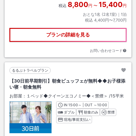
8,800
15,400
税込
円
〜
円
おとな1名 (
2
名1室)｜
1
泊
税込
4,400円〜7,700円
プランの詳細を見る
お問い合わせコード
るるぶトラベルプラン
【30日前早期割引】朝食ビュッフェが無料◆◆お子様添
い寝・朝食無料
お部屋：
１ベッド◆クイーンエコノミー◆＜禁煙＞
/
15平米
IN
チェックイン
15:00
～ | OUT
チェックアウト
～
10:00
ダブル
朝食のみ
禁煙
現地/事前支払い