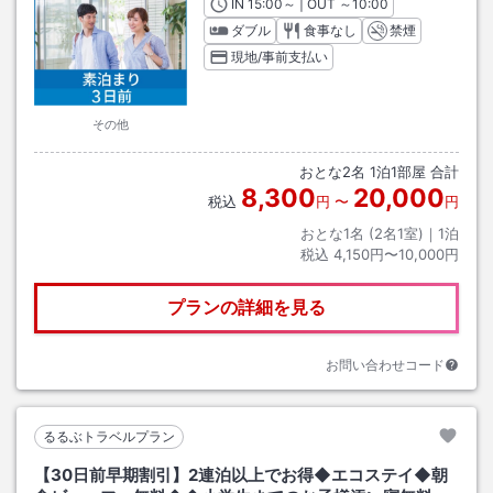
IN
チェックイン
15:00
～ | OUT
チェックアウト
～
10:00
ダブル
食事なし
禁煙
現地/事前支払い
その他
おとな
2
名
1
泊
1
部屋 合計
8,300
20,000
税込
円
〜
円
おとな1名 (
2
名1室)｜
1
泊
税込
4,150円〜10,000円
プランの詳細を見る
お問い合わせコード
るるぶトラベルプラン
【30日前早期割引】2連泊以上でお得◆エコステイ◆朝