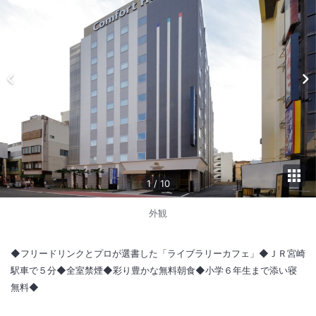
1
/
10
外観
◆フリードリンクとプロが選書した「ライブラリーカフェ」◆ＪＲ宮崎
駅車で５分◆全室禁煙◆彩り豊かな無料朝食◆小学６年生まで添い寝
無料◆