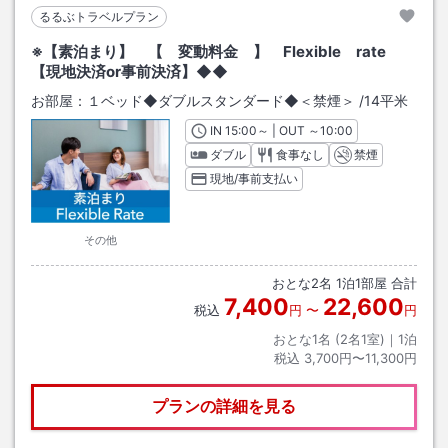
るるぶトラベルプラン
※【素泊まり】 【 変動料金 】 Flexible rate
【現地決済or事前決済】◆◆
お部屋：
１ベッド◆ダブルスタンダード◆＜禁煙＞
/
14平米
IN
チェックイン
15:00
～ | OUT
チェックアウト
～
10:00
ダブル
食事なし
禁煙
現地/事前支払い
その他
おとな
2
名
1
泊
1
部屋 合計
7,400
22,600
税込
円
〜
円
おとな1名 (
2
名1室)｜
1
泊
税込
3,700円〜11,300円
プランの詳細を見る