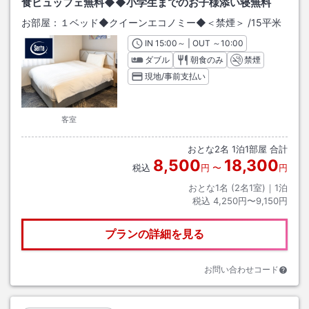
食ビュッフェ無料◆◆小学生までのお子様添い寝無料
お部屋：
１ベッド◆クイーンエコノミー◆＜禁煙＞
/
15平米
IN
チェックイン
15:00
～ | OUT
チェックアウト
～
10:00
ダブル
朝食のみ
禁煙
現地/事前支払い
客室
おとな
2
名
1
泊
1
部屋 合計
8,500
18,300
税込
円
〜
円
おとな1名 (
2
名1室)｜
1
泊
税込
4,250円〜9,150円
プランの詳細を見る
お問い合わせコード