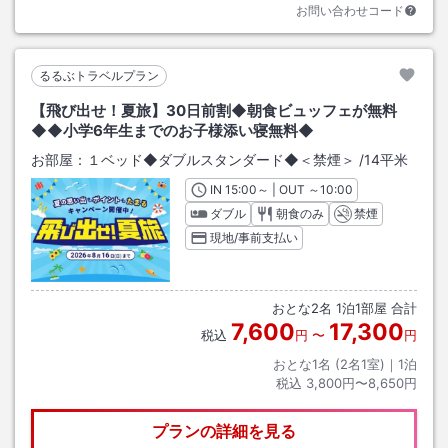
お問い合わせコード
るるぶトラベルプラン
【飛び出せ！夏旅】30日前割◆朝食ビュッフェが無料
◆◆小学6年生までのお子様添い寝無料◆
お部屋：
１ベッド◆ダブルスタンダード◆＜禁煙＞
/
14平米
IN
チェックイン
15:00
～ | OUT
チェックアウト
～
10:00
ダブル
朝食のみ
禁煙
現地/事前支払い
おとな
2
名
1
泊
1
部屋 合計
7,600
17,300
税込
円
〜
円
おとな1名 (
2
名1室)｜
1
泊
税込
3,800円〜8,650円
プランの詳細を見る