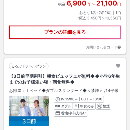
6,900
21,100
税込
円
〜
円
おとな1名 (
2
名1室)｜
1
泊
税込
3,450円〜10,550円
プランの詳細を見る
お問い合わせコード
るるぶトラベルプラン
【3日前早期割引】朝食ビュッフェが無料◆◆小学6年生
までのお子様添い寝・朝食無料◆
お部屋：
１ベッド◆ダブルスタンダード◆＜禁煙＞
/
14平米
IN
チェックイン
15:00
～ | OUT
チェックアウト
～
10:00
ダブル
朝食のみ
禁煙
現地/事前支払い