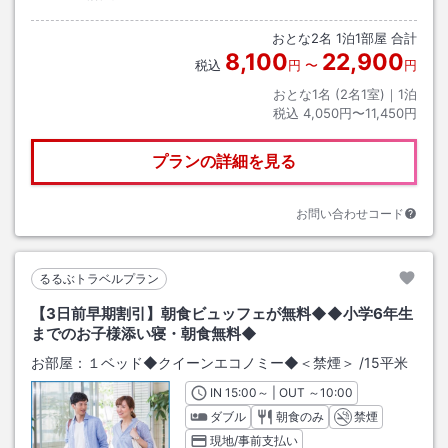
おとな
2
名
1
泊
1
部屋 合計
8,100
22,900
税込
円
〜
円
おとな1名 (
2
名1室)｜
1
泊
税込
4,050円〜11,450円
プランの詳細を見る
お問い合わせコード
るるぶトラベルプラン
【3日前早期割引】朝食ビュッフェが無料◆◆小学6年生
までのお子様添い寝・朝食無料◆
お部屋：
１ベッド◆クイーンエコノミー◆＜禁煙＞
/
15平米
IN
チェックイン
15:00
～ | OUT
チェックアウト
～
10:00
ダブル
朝食のみ
禁煙
現地/事前支払い