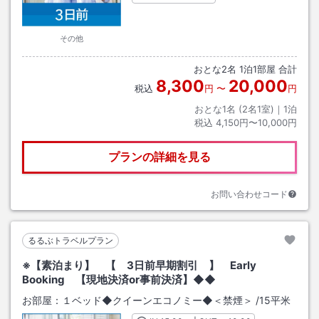
その他
おとな
2
名
1
泊
1
部屋 合計
8,300
20,000
税込
円
〜
円
おとな1名 (
2
名1室)｜
1
泊
税込
4,150円〜10,000円
プランの詳細を見る
お問い合わせコード
るるぶトラベルプラン
※【素泊まり】 【 3日前早期割引 】 Early
Booking 【現地決済or事前決済】◆◆
お部屋：
１ベッド◆クイーンエコノミー◆＜禁煙＞
/
15平米