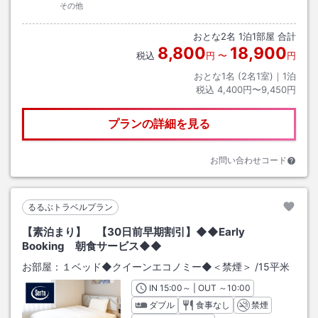
その他
おとな
2
名
1
泊
1
部屋 合計
8,800
18,900
税込
円
〜
円
おとな1名 (
2
名1室)｜
1
泊
税込
4,400円〜9,450円
プランの詳細を見る
お問い合わせコード
るるぶトラベルプラン
【素泊まり】 【30日前早期割引】◆◆Early
Booking 朝食サービス◆◆
お部屋：
１ベッド◆クイーンエコノミー◆＜禁煙＞
/
15平米
IN
チェックイン
15:00
～ | OUT
チェックアウト
～
10:00
ダブル
食事なし
禁煙