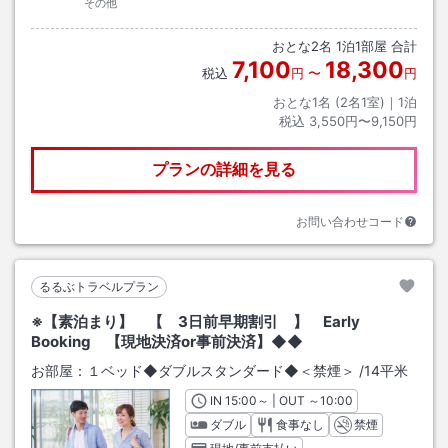
その他
おとな
2
名
1
泊
1
部屋 合計
7,100
18,300
税込
円
〜
円
おとな1名 (
2
名1室)｜
1
泊
税込
3,550円〜9,150円
プランの詳細を見る
お問い合わせコード
るるぶトラベルプラン
※【素泊まり】 【 3日前早期割引 】 Early
Booking 【現地決済or事前決済】◆◆
お部屋：
１ベッド◆ダブルスタンダード◆＜禁煙＞
/
14平米
IN
チェックイン
15:00
～ | OUT
チェックアウト
～
10:00
ダブル
食事なし
禁煙