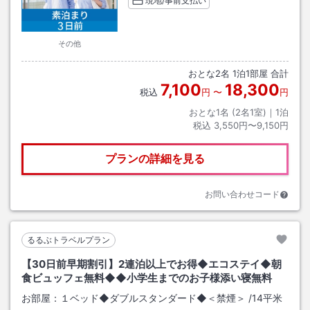
現地/事前支払い
その他
おとな
2
名
1
泊
1
部屋 合計
7,100
18,300
税込
円
〜
円
おとな1名 (
2
名1室)｜
1
泊
税込
3,550円〜9,150円
プランの詳細を見る
お問い合わせコード
るるぶトラベルプラン
【30日前早期割引】2連泊以上でお得◆エコステイ◆朝
食ビュッフェ無料◆◆小学生までのお子様添い寝無料
お部屋：
１ベッド◆ダブルスタンダード◆＜禁煙＞
/
14平米