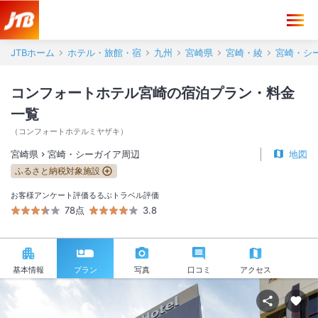
JTBホーム
ホテル・旅館・宿
九州
宮崎県
宮崎・綾
宮崎・シ
コンフォートホテル宮崎の宿泊プラン・料金
一覧
（
コンフォートホテルミヤザキ
）
宮崎県
宮崎・シーガイア周辺
地図
ふるさと納税対象施設
お客様アンケート評価
るるぶトラベル評価
78点
3.8
基本情報
プラン
写真
口コミ
アクセス