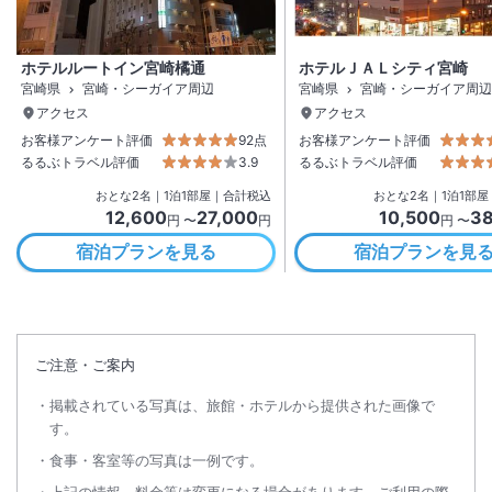
ホテルルートイン宮崎橘通
ホテルＪＡＬシティ宮崎
宮崎県
宮崎・シーガイア周辺
宮崎県
宮崎・シーガイア周辺
アクセス
アクセス
お客様アンケート評価
92点
お客様アンケート評価
るるぶトラベル評価
3.9
るるぶトラベル評価
おとな
2
名
｜
1
泊
1
部屋｜合計税込
おとな
2
名
｜
1
泊
1
部屋
12,600
27,000
10,500
38
円 〜
円
円 〜
宿泊プランを見る
宿泊プランを見
ご注意・ご案内
掲載されている写真は、旅館・ホテルから提供された画像で
す。
食事・客室等の写真は一例です。