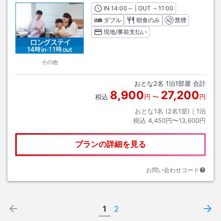
IN
チェックイン
14:00
～ | OUT
チェックアウト
～
11:00
ダブル
朝食のみ
禁煙
現地/事前支払い
その他
おとな
2
名
1
泊
1
部屋 合計
8,900
27,200
税込
円
〜
円
おとな1名 (
2
名1室)｜
1
泊
税込
4,450円〜13,600円
プランの詳細を見る
お問い合わせコード
1
2