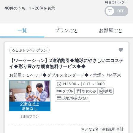
料金カレンダー
40
件のうち、
1～20
件を表示
一覧
プランごと
お部屋ごと
るるぶトラベルプラン
【ワーケーション】2連泊割引◆地球にやさしいエコステ
イ◆彩り豊かな朝食無料サービス◆◆
お部屋：
１ベッド◆ダブルスタンダード◆＜禁煙＞
/
14平米
IN
チェックイン
15:00
～ | OUT
チェックアウト
～
10:00
ダブル
朝食のみ
禁煙
現地/事前支払い
2連泊プラン
おとな
2
名
1
泊
1
部屋 合計