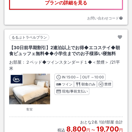
プランの詳細を見る
お問い合わせコード
るるぶトラベルプラン
【30日前早期割引】2連泊以上でお得◆エコステイ◆朝
食ビュッフェ無料◆◆小学生までのお子様添い寝無料
お部屋：
２ベッド◆ツインスタンダード１◆＜禁煙＞
/
21平
米
IN
チェックイン
15:00
～ | OUT
チェックアウト
～
10:00
ツイン
朝食のみ
禁煙
現地/事前支払い
客室
おとな
2
名
1
泊
1
部屋 合計
8,800
19,700
税込
円
〜
円