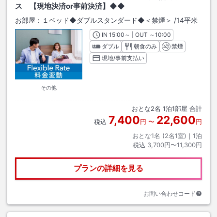
ス 【現地決済or事前決済】◆◆
お部屋：
１ベッド◆ダブルスタンダード◆＜禁煙＞
/
14平米
IN
チェックイン
15:00
～ | OUT
チェックアウト
～
10:00
ダブル
朝食のみ
禁煙
現地/事前支払い
その他
おとな
2
名
1
泊
1
部屋 合計
7,400
22,600
税込
円
〜
円
おとな1名 (
2
名1室)｜
1
泊
税込
3,700円〜11,300円
プランの詳細を見る
お問い合わせコード