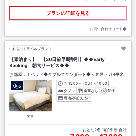
プランの詳細を見る
お問い合わせコード
るるぶトラベルプラン
【素泊まり】 【30日前早期割引】◆◆Early
Booking 朝食サービス◆◆
お部屋：
１ベッド◆ダブルスタンダード◆＜禁煙＞
/
14平米
IN
チェックイン
15:00
～ | OUT
チェックアウト
～
10:00
ダブル
食事なし
禁煙
現地/事前支払い
客室
おとな
2
名
1
泊
1
部屋 合計