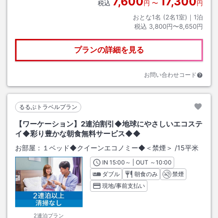
7,600
17,300
税込
円
〜
円
おとな1名 (
2
名1室)｜
1
泊
税込
3,800円〜8,650円
プランの詳細を見る
お問い合わせコード
るるぶトラベルプラン
【ワーケーション】2連泊割引◆地球にやさしいエコステ
イ◆彩り豊かな朝食無料サービス◆◆
お部屋：
１ベッド◆クイーンエコノミー◆＜禁煙＞
/
15平米
IN
チェックイン
15:00
～ | OUT
チェックアウト
～
10:00
ダブル
朝食のみ
禁煙
現地/事前支払い
2連泊プラン