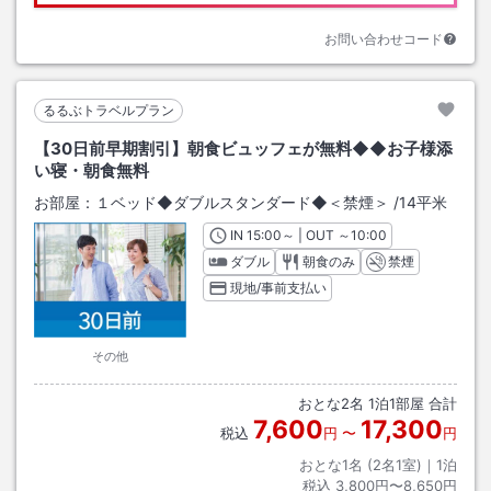
お問い合わせコード
るるぶトラベルプラン
【30日前早期割引】朝食ビュッフェが無料◆◆お子様添
い寝・朝食無料
お部屋：
１ベッド◆ダブルスタンダード◆＜禁煙＞
/
14平米
IN
チェックイン
15:00
～ | OUT
チェックアウト
～
10:00
ダブル
朝食のみ
禁煙
現地/事前支払い
その他
おとな
2
名
1
泊
1
部屋 合計
7,600
17,300
税込
円
〜
円
おとな1名 (
2
名1室)｜
1
泊
税込
3,800円〜8,650円