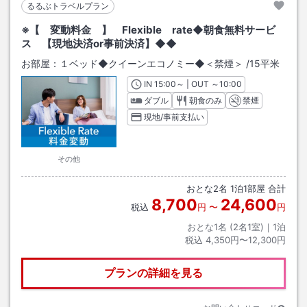
るるぶトラベルプラン
※【 変動料金 】 Flexible rate◆朝食無料サービ
ス 【現地決済or事前決済】◆◆
お部屋：
１ベッド◆クイーンエコノミー◆＜禁煙＞
/
15平米
IN
チェックイン
15:00
～ | OUT
チェックアウト
～
10:00
ダブル
朝食のみ
禁煙
現地/事前支払い
その他
おとな
2
名
1
泊
1
部屋 合計
8,700
24,600
税込
円
〜
円
おとな1名 (
2
名1室)｜
1
泊
税込
4,350円〜12,300円
プランの詳細を見る