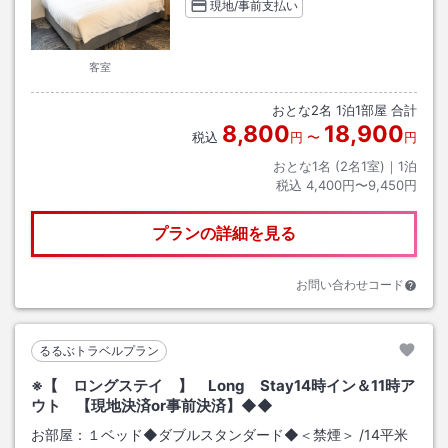
現地/事前支払い
客室
おとな
2
名
1
泊
1
部屋 合計
8,800
18,900
税込
円
〜
円
おとな1名 (
2
名1室)｜
1
泊
税込
4,400円〜9,450円
プランの詳細を見る
お問い合わせコード
るるぶトラベルプラン
※【 ロングステイ 】 Long Stay14時イン＆11時ア
ウト 【現地決済or事前決済】◆◆
お部屋：
１ベッド◆ダブルスタンダード◆＜禁煙＞
/
14平米