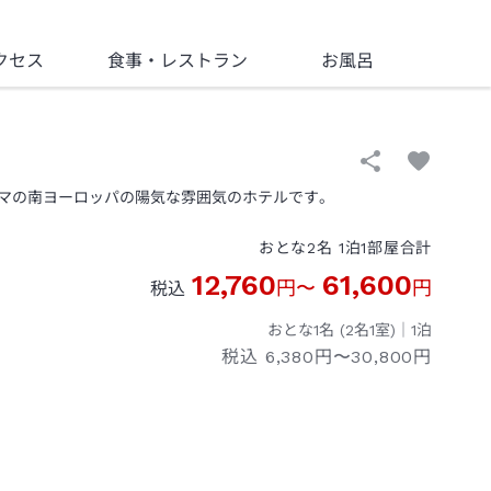
クセス
食事
・レストラン
お風呂
マの南ヨーロッパの陽気な雰囲気のホテルです。
おとな
2
名
1
泊
1
部屋
合計
12,760
61,600
円
〜
円
税込
おとな1名 (
2
名1室)｜
1
泊
税込
6,380円〜30,800円