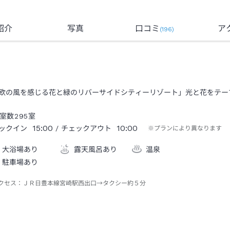
紹介
写真
口コミ
ア
(
196
)
欧の風を感じる花と緑のリバーサイドシティーリゾート」光と花をテー
室数
295
室
15:00
10:00
ックイン
/ チェックアウト
※プランにより異なります
大浴場あり
露天風呂あり
温泉
駐車場あり
クセス：
ＪＲ日豊本線宮崎駅西出口→タクシー約５分