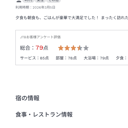
利用時期：
2026年3月5日
夕食も朝食も、ごはんが豪華で大満足でした！ まったく訪れ
JTBお客様アンケート評価
79
総合：
点
サービス：
85
点
部屋：
78
点
大浴場：
79
点
夕食：
宿の情報
食事・レストラン情報