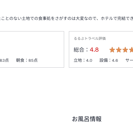
たことのない土地での食事処をさがすのは大変なので、ホテルで完結で
るるぶトラベル評価
4.8
総合：
83
点
朝食：
85
点
立地：
4.0
設備：
4.6
サ
お風呂情報