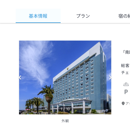
基本情報
プラン
宿の
「南
総客
チェ
ア
1
/
10
外観