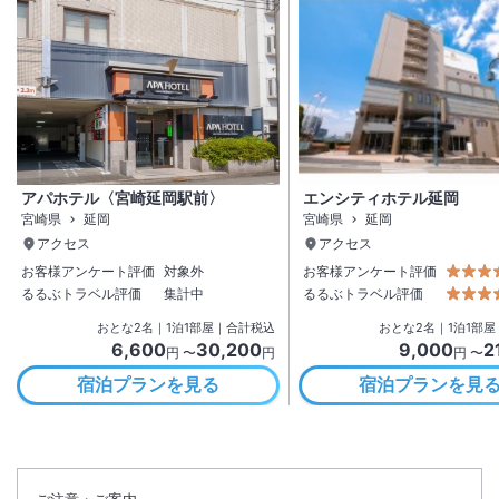
アパホテル〈宮崎延岡駅前〉
エンシティホテル延岡
宮崎県
延岡
宮崎県
延岡
アクセス
アクセス
お客様アンケート評価
対象外
お客様アンケート評価
るるぶトラベル評価
集計中
るるぶトラベル評価
おとな
2
名
｜
1
泊
1
部屋｜合計税込
おとな
2
名
｜
1
泊
1
部屋
6,600
30,200
9,000
2
円 〜
円
円 〜
宿泊プランを見る
宿泊プランを見
ご注意・ご案内