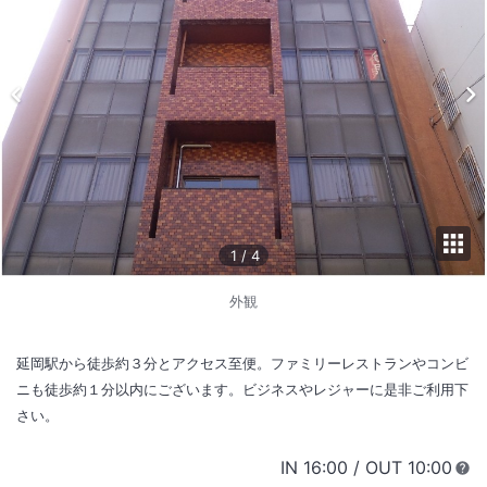
1
/
4
外観
延岡駅から徒歩約３分とアクセス至便。ファミリーレストランやコンビ
ニも徒歩約１分以内にございます。ビジネスやレジャーに是非ご利用下
さい。
IN
チェックイン
16:00
/ OUT
チェック
10:00