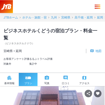
JTBホーム
ホテル・旅館・宿
九州
宮崎県
高千穂・延岡
延岡
ビジネスホテルくどうの宿泊プラン・料金一
覧
（
ビジネスホテルクドウ
）
宮崎県
延岡
地図
お客様アンケート評価
るるぶトラベル評価
対象外
集計中
基本情報
プラン
写真
口コミ
アクセス