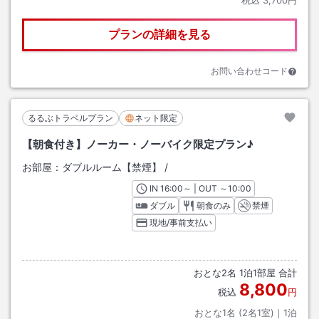
プランの詳細を見る
お問い合わせコード
るるぶトラベルプラン
ネット限定
【朝食付き】ノーカー・ノーバイク限定プラン♪
お部屋：
ダブルルーム【禁煙】
/
IN
チェックイン
16:00
～ | OUT
チェックアウト
～
10:00
ダブル
朝食のみ
禁煙
現地/事前支払い
おとな
2
名
1
泊
1
部屋 合計
8,800
税込
円
おとな1名 (
2
名1室)｜
1
泊