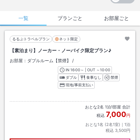
一覧
プランごと
お部屋ごと
るるぶトラベルプラン
ネット限定
【素泊まり】ノーカー・ノーバイク限定プラン♪
お部屋：
ダブルルーム【禁煙】
/
IN
チェックイン
16:00
～ | OUT
チェックアウト
～
10:00
ダブル
食事なし
禁煙
現地/事前支払い
おとな
2
名
1
泊
1
部屋 合計
7,000
税込
円
おとな1名 (
2
名1室)｜
1
泊
税込
3,500円