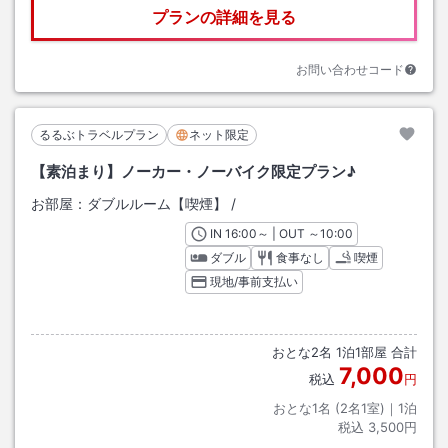
プランの詳細を見る
お問い合わせコード
るるぶトラベルプラン
ネット限定
【素泊まり】ノーカー・ノーバイク限定プラン♪
お部屋：
ダブルルーム【喫煙】
/
IN
チェックイン
16:00
～ | OUT
チェックアウト
～
10:00
ダブル
食事なし
喫煙
現地/事前支払い
おとな
2
名
1
泊
1
部屋 合計
7,000
税込
円
おとな1名 (
2
名1室)｜
1
泊
税込
3,500円