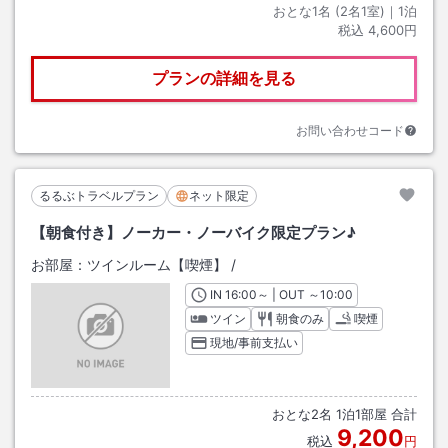
おとな1名 (
2
名1室)｜
1
泊
税込
4,600円
プランの詳細を見る
お問い合わせコード
るるぶトラベルプラン
ネット限定
【朝食付き】ノーカー・ノーバイク限定プラン♪
お部屋：
ツインルーム【喫煙】
/
IN
チェックイン
16:00
～ | OUT
チェックアウト
～
10:00
ツイン
朝食のみ
喫煙
現地/事前支払い
おとな
2
名
1
泊
1
部屋 合計
9,200
税込
円