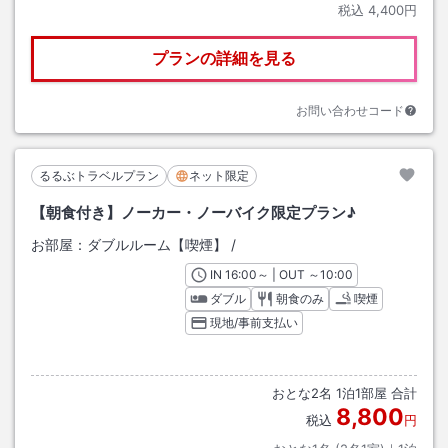
税込
4,400円
プランの詳細を見る
お問い合わせコード
るるぶトラベルプラン
ネット限定
【朝食付き】ノーカー・ノーバイク限定プラン♪
お部屋：
ダブルルーム【喫煙】
/
IN
チェックイン
16:00
～ | OUT
チェックアウト
～
10:00
ダブル
朝食のみ
喫煙
現地/事前支払い
おとな
2
名
1
泊
1
部屋 合計
8,800
税込
円