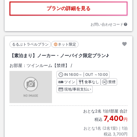
プランの詳細を見る
お問い合わせコード
るるぶトラベルプラン
ネット限定
【素泊まり】ノーカー・ノーバイク限定プラン♪
お部屋：
ツインルーム【禁煙】
/
IN
チェックイン
16:00
～ | OUT
チェックアウト
～
10:00
ツイン
食事なし
禁煙
現地/事前支払い
おとな
2
名
1
泊
1
部屋 合計
7,400
税込
円
おとな1名 (
2
名1室)｜
1
泊
税込
3,700円