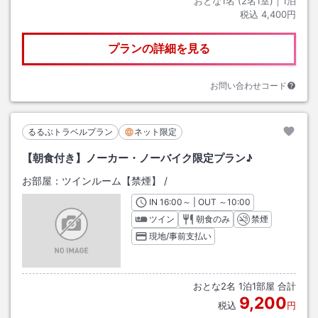
おとな1名 (
2
名1室)｜
1
泊
税込
4,400円
プランの詳細を見る
お問い合わせコード
るるぶトラベルプラン
ネット限定
【朝食付き】ノーカー・ノーバイク限定プラン♪
お部屋：
ツインルーム【禁煙】
/
IN
チェックイン
16:00
～ | OUT
チェックアウト
～
10:00
ツイン
朝食のみ
禁煙
現地/事前支払い
おとな
2
名
1
泊
1
部屋 合計
9,200
税込
円