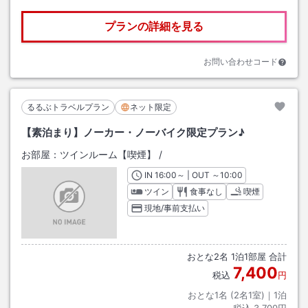
プランの詳細を見る
お問い合わせコード
るるぶトラベルプラン
ネット限定
【素泊まり】ノーカー・ノーバイク限定プラン♪
お部屋：
ツインルーム【喫煙】
/
IN
チェックイン
16:00
～ | OUT
チェックアウト
～
10:00
ツイン
食事なし
喫煙
現地/事前支払い
おとな
2
名
1
泊
1
部屋 合計
7,400
税込
円
おとな1名 (
2
名1室)｜
1
泊
税込
3,700円