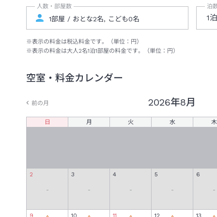
人数・部屋数
泊
1
※表示の料金は税込料金です。（単位：円）
※表示の料金は大人
2
名
1
泊
1
部屋の料金です。（単位：円）
空室・料金カレンダー
2026年
8月
前の月
日
月
火
水
木
2
3
4
5
6
-
-
-
-
-
9
10
11
12
13