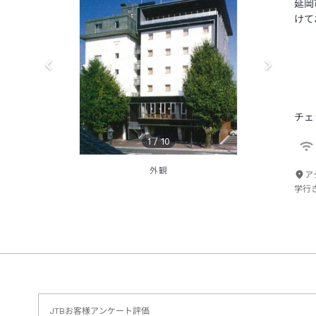
延岡
けて
チェ
1
/
10
外観
ア
学行
JTBお客様アンケート評価