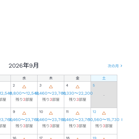
2026年
9月
次の月
水
木
金
土
日
2
3
4
5
12,540
8,800
〜
12,540
9,460
〜
23,760
11,330
〜
22,200
-
3
3
3
部屋
残り
部屋
残り
部屋
残り
部屋
9
10
11
12
4
23,760
9,460
〜
23,760
9,460
〜
23,760
9,460
〜
23,760
10,560
〜
15,730
8,910
〜
1
3
3
3
3
3
部屋
残り
部屋
残り
部屋
残り
部屋
残り
部屋
残り
16
17
18
19
11