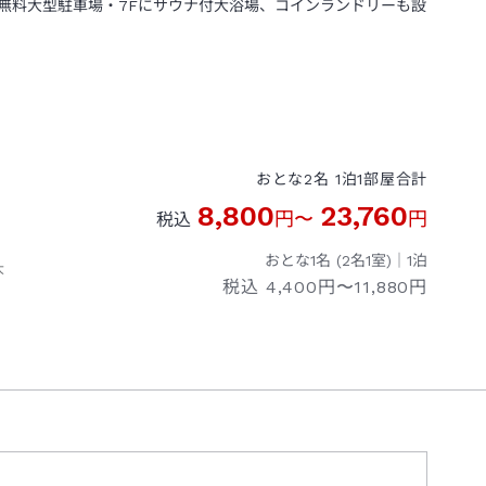
無料大型駐車場・7Fにサウナ付大浴場、コインランドリーも設
おとな
2
名
1
泊
1
部屋
合計
8,800
23,760
円
〜
円
税込
おとな1名 (
2
名1室)｜
1
泊
大
税込
4,400円〜11,880円