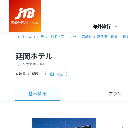
海外旅行
JTBホーム
ホテル・旅館・宿
九州
宮崎県
高千穂・延岡
延
延岡ホテル
（
ノベオカホテル
）
宮崎県
延岡
地図
基本情報
プラン