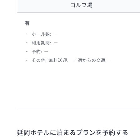
ゴルフ場
有
ホール数: ―
利用期間: ―
予約: ―
その他: 無料送迎:―／宿からの交通:―
延岡ホテル
に泊まるプランを予約する