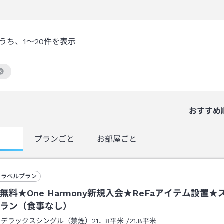
うち、
1～20
件を表示
絞り込み条件を解除
おすすめ
覧
プランごと
お部屋ごと
トラベルプラン
無料★One Harmony新規入会★ReFaアイテム設置★
ラン（食事なし）
：
デラックスシングル（禁煙）21．8平米
/
21.8平米