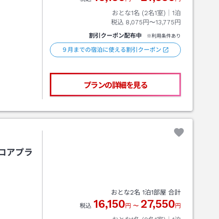
おとな1名 (
2
名1室)｜
1
泊
税込
8,075円〜13,775円
割引クーポン配布中
※利用条件あり
９月までの宿泊に使える割引クーポン
プランの詳細を見る
フロアプラ
おとな
2
名
1
泊
1
部屋 合計
16,150
27,550
税込
円
〜
円