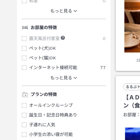
和室
0
もっと見る
お部屋の特徴
露天風呂付客室
0
ペット(犬)OK
ペット(猫)OK
インターネット接続可能
77
もっと見る
るるぶ
プランの特徴
【ＡＤ
ン（食
オールインクルーシブ
お部屋
誕生日・記念日特典あり
子連れに人気
小学生の添い寝が可能