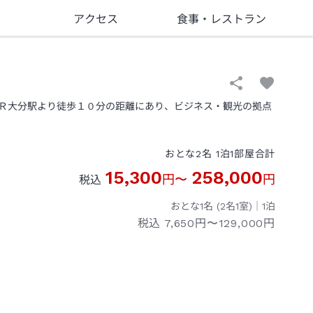
アクセス
食事
・レストラン
Ｒ大分駅より徒歩１０分の距離にあり、ビジネス・観光の拠点
おとな
2
名
1
泊
1
部屋
合計
15,300
258,000
円
〜
円
税込
おとな1名 (
2
名1室)｜
1
泊
税込
7,650円〜129,000円