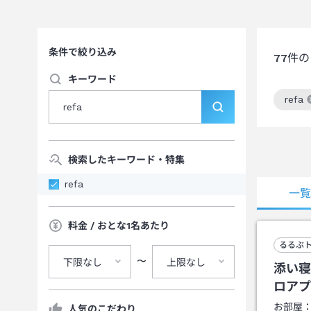
条件で絞り込み
77
件の
キーワード
refa
この
検索したキーワード・特集
refa
一
料金 / おとな1名あたり
るるぶ
〜
下限なし
上限なし
添い寝
ロアプ
お部屋
人気のこだわり