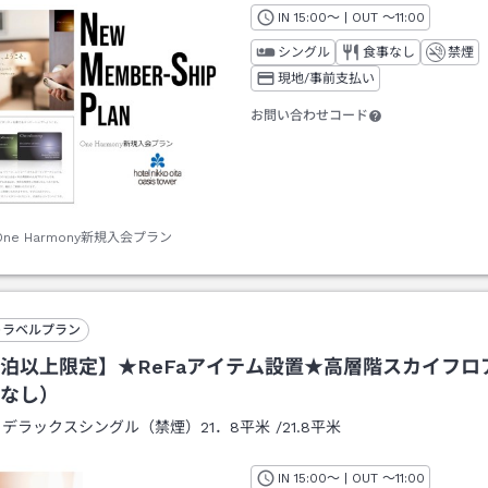
IN
チェックイン
15:00
～ | OUT
チェックアウト
～
11:00
シングル
食事なし
禁煙
現地/事前支払い
お問い合わせコード
One Harmony新規入会プラン
トラベルプラン
泊以上限定】★ReFaアイテム設置★高層階スカイフロ
なし）
：
デラックスシングル（禁煙）21．8平米
/
21.8平米
IN
チェックイン
15:00
～ | OUT
チェックアウト
～
11:00