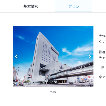
基本情報
プラン
大分
とし
総客
チェ
ア
1
/
10
外観