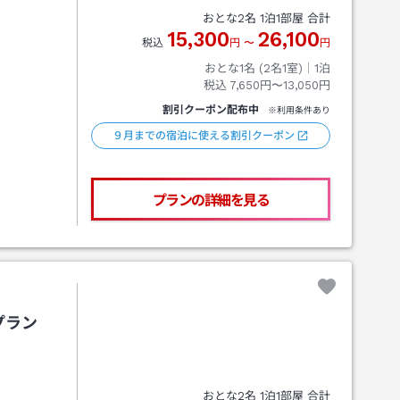
おとな
2
名
1
泊
1
部屋 合計
15,300
26,100
税込
円
〜
円
おとな1名 (
2
名1室)｜
1
泊
税込
7,650円〜13,050円
割引クーポン配布中
※利用条件あり
９月までの宿泊に使える割引クーポン
プランの詳細を見る
プラン
おとな
2
名
1
泊
1
部屋 合計