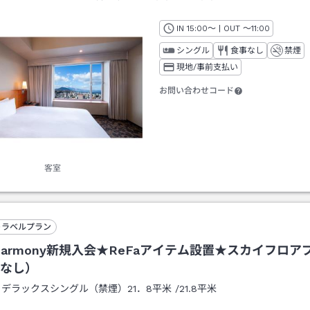
IN
チェックイン
15:00
～ | OUT
チェックアウト
～
11:00
シングル
食事なし
禁煙
現地/事前支払い
お問い合わせコード
客室
トラベルプラン
 Harmony新規入会★ReFaアイテム設置★スカイフロア
なし）
：
デラックスシングル（禁煙）21．8平米
/
21.8平米