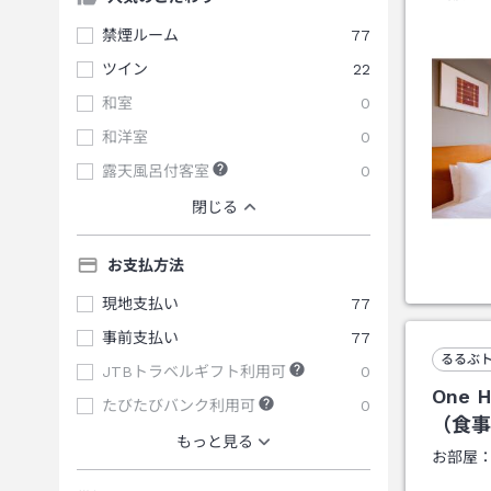
禁煙ルーム
77
ツイン
22
和室
0
和洋室
0
露天風呂付客室
0
閉じる
お支払方法
現地支払い
77
事前支払い
77
るるぶ
JTBトラベルギフト利用可
0
One
たびたびバンク利用可
0
（食事
もっと見る
お部屋