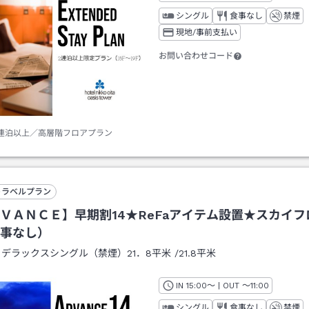
シングル
食事なし
禁煙
現地/事前支払い
お問い合わせコード
2連泊以上／高層階フロアプラン
トラベルプラン
ＶＡＮＣＥ】早期割14★ReFaアイテム設置★スカイ
事なし）
：
デラックスシングル（禁煙）21．8平米
/
21.8平米
IN
チェックイン
15:00
～ | OUT
チェックアウト
～
11:00
シングル
食事なし
禁煙