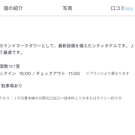
宿の紹介
写真
口コミ
(
152
)
のランドマークタワーとして、最新設備を備えたシティホテルです。Ｊ
て最適です。
室数
157
室
15:00
11:00
ックイン
/ チェックアウト
※プランにより異なります
駐車場あり
クセス：
ＪＲ日豊本線大分駅北口出口→徒歩約１０分またはタクシー約５分