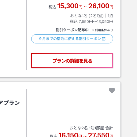
15,300
26,100
税込
円
〜
円
おとな1名 (
2
名1室)｜
1
泊
税込
7,650円〜13,050円
割引クーポン配布中
※利用条件あり
９月までの宿泊に使える割引クーポン
プランの詳細を見る
アプラン
おとな
2
名
1
泊
1
部屋 合計
16,150
27,550
税込
円
〜
円