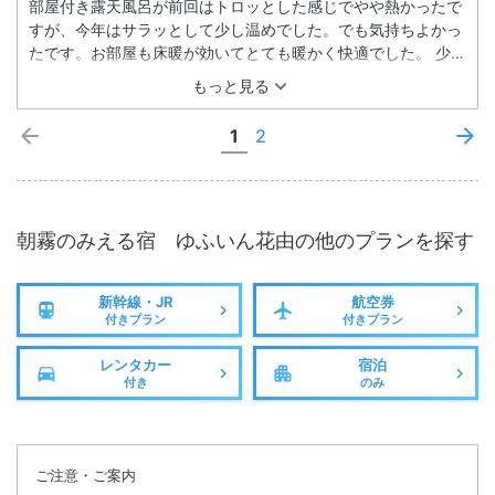
部屋付き露天風呂が前回はトロッとした感じでやや熱かったで
すが、今年はサラッとして少し温めでした。でも気持ちよかっ
たです。お部屋も床暖が効いてとても暖かく快適でした。 少々
残念だったのが、１０日は良かったのですが、１１日の夕食の
もっと見る
お吸物が辛く、翌朝の朝食のあら炊き、煮物の味付けが濃く辛
かったのが残念でした。同じお吸物を二度頂いたので味の違い
1
2
に主人も驚いていました。 その他はとても美味しく頂きまし
た。 また、利用したいと思いますし、友人にも進めたいと思
います。
朝霧のみえる宿 ゆふいん花由
の他のプランを探す
新幹線・JR
航空券
付きプラン
付きプラン
レンタカー
宿泊
付き
のみ
ご注意・ご案内