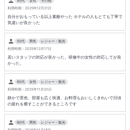
50代
女性
その他
お願い申し上げます。
利用時期：
2025年12月21日
【重要】駐車場・フロント・電話対応の一時休止のお知らせとお願い
自分がおもっている以上素敵やった ホテルの人もとても丁寧で
2025.11.15
気遣いが良かった
平素は、ゆふいん花由をご愛顧いただき、誠にありがとうございます。
50代
男性
レジャー・観光
この度、当館では従業員が質の高いサービスを継続してご提供できるよ
利用時期：
2025年12月17日
う、
下記のとおりスタッフの休憩時間を設けさせていただくことになりまし
若いスタッフの対応が良かった。研修中の女性の対応してが良
た。
かった。
誠に恐れ入りますが、下記の時間帯は、お客様の安全管理および対応体
制の都合上、駐車場へのご入場、フロントロビーのご利用、およびお電
60代
女性
レジャー・観光
話での対応を一時的に休止させていただきます。
チェックアウト後のお問い合わせや、新規のご予約・ご来館を予定され
利用時期：
2025年11月20日
ていたお客様には、大変ご不便、ご迷惑をおかけいたしますことを深く
静かで景色、部屋も広く快適、お料理もおいしくきれいで日頃
お詫び申し上げます。
の疲れを癒すことができるところです
何卒ご理解とご協力を賜りますよう、心よりお願い申し上げます。
記
■ 一時休止となる時間と内容
60代
男性
レジャー・観光
・毎日 11時30分 ～ 13時00分
利用時期：
2025年11月18日