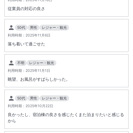
従業員の対応の良さ
休止となる内容 備考
駐車場のご利用・ご入場 敷地内への車両の乗り入れ・駐車をご遠慮
いただきます。
50代
男性
レジャー・観光
フロントロビーのご利用 チェックイン手続き前後の待機等、ロビー
利用時期：
2025年11月6日
のご利用を休止いたします。
落ち着いて過ごせた
お電話でのお問い合わせ 予約・変更・その他お問い合わせの電話受
付を休止いたします。
不明
レジャー・観光
■ 適用開始日 2025年12月1日より
利用時期：
2025年11月1日
眺望、お風呂がすばらしかった。
50代
男性
レジャー・観光
利用時期：
2025年10月22日
良かったし、宿泊棟の良さを感じたくまた泊まりたいと感じる
から