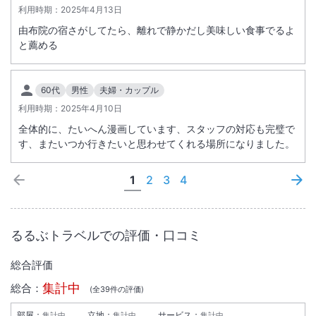
利用時期：
2025年4月13日
由布院の宿さがしてたら、離れで静かだし美味しい食事でるよ
と薦める
60代
男性
夫婦・カップル
利用時期：
2025年4月10日
全体的に、たいへん漫画しています、スタッフの対応も完璧で
す、またいつか行きたいと思わせてくれる場所になりました。
1
2
3
4
るるぶトラベルでの評価・口コミ
総合評価
集計中
総合：
(全
39
件の評価)
部屋：
立地：
サービス：
集計中
集計中
集計中