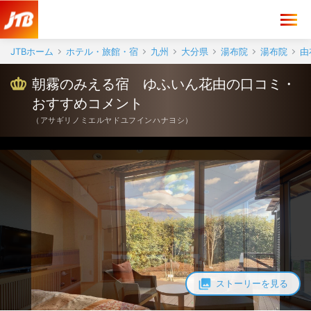
朝霧のみえる宿 ゆふいん花由 口コミ・おすすめコメント＜湯布院＞
JTBホーム
ホテル・旅館・宿
九州
大分県
湯布院
湯布院
由
朝霧のみえる宿 ゆふいん花由の口コミ・
おすすめコメント
（
アサギリノミエルヤドユフインハナヨシ
）
ストーリーを見る