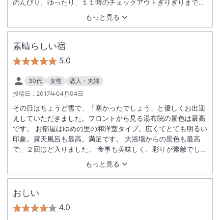
のんびり、ゆったり、１１時のチェックアウトぎりぎりまで滞
在しました。
もっと見る
素晴らしい宿
5.0
30代
女性
恋人・夫婦
投稿日：
2017年04月04日
その日はちょうど雪で、「寒かったでしょう」と優しくお出迎
えしていただきました。フロントから見る湯布院の景色は最高
です。 お部屋はゆめの里の和洋室タイプ。広くてとても明るい
印象。露天風呂も最高。満足です。 大浴場からの景色も最高
で、２回ほど入りました。 食事も美味しく、彩りが素敵でし
た。 スタッフの方々の気遣いや、思いやりをとても感じること
もっと見る
が出来、また泊まりたいと思います。
おしい
4.0