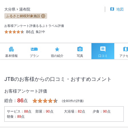
大分県
湯布院
地図
ふるさと納税対象施設
お客様アンケート評価
るるぶトラベル評価
86点
集計中
基本情報
プラン
宿の紹介
写真
口コミ
アク
JTBのお客様からの口コミ・おすすめコメント
お客様アンケート評価
86
総合：
点
(全
80
件の評価)
サービス
：
88
点
部屋
：
90
点
大浴場
：
82
点
夕食
：
90
点
朝食
：
89
点