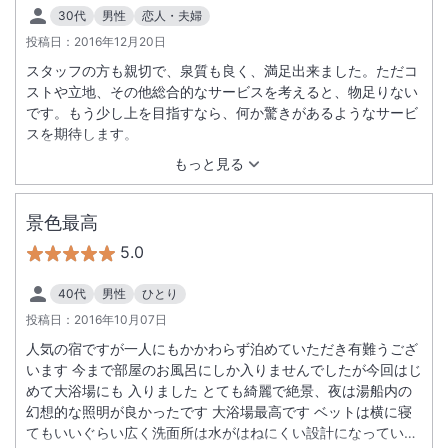
30代
男性
恋人・夫婦
投稿日：
2016年12月20日
スタッフの方も親切で、泉質も良く、満足出来ました。ただコ
ストや立地、その他総合的なサービスを考えると、物足りない
です。もう少し上を目指すなら、何か驚きがあるようなサービ
スを期待します。
もっと見る
景色最高
5.0
40代
男性
ひとり
投稿日：
2016年10月07日
人気の宿ですが一人にもかかわらず泊めていただき有難うござ
います 今まで部屋のお風呂にしか入りませんでしたが今回はじ
めて大浴場にも 入りました とても綺麗で絶景、夜は湯船内の
幻想的な照明が良かったです 大浴場最高です ベットは横に寝
てもいいぐらい広く洗面所は水がはねにくい設計になっていた