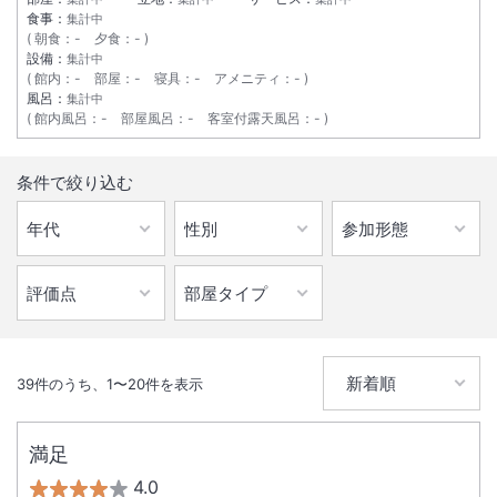
食事：
集計中
朝食
：
-
夕食
：
-
設備：
集計中
館内
：
-
部屋
：
-
寝具
：
-
アメニティ
：
-
風呂：
集計中
館内風呂
：
-
部屋風呂
：
-
客室付露天風呂
：
-
条件で絞り込む
39
件のうち、
1
〜
20
件を表示
満足
4.0