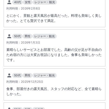
40代
女性
レジャー・観光
●夕食のお時間は１７時３０分～／１９時３０分～の２部制で、チェッ
利用時期：
2026年2月8日
クイン時の先着順となります。 先着順のため、ご希望に添えない場合
とにかく、景観と露天風呂が最高だった。料理も美味しく美し
もございます。
かった。とても贅沢できて満足。
添寝幼児（小人Ｄ）のお子様は幼児施設使用料が現地払いとなります
（１～６歳）。
●チェックアウト時間は１０：００です。ご注意ください。
50代
男性
レジャー・観光
小人料金は次の年齢が適用となります。（１０～１２歳⇒こどもＡ、７
利用時期：
2026年1月3日
～９歳⇒こどもＢ、１～６歳⇒こどもＣまたはＤ）。※小人の設定は部
屋タイプ・プランによって異なる場合がございます。予約画面にてご確
素晴らしいサービスとお部屋でした。高齢の父が足が不自由の
ため宿の方には大変お世話になりました。食事も美味しかった
認ください。
です。
食物アレルギーなどに関しましては、特定原材料８品目とアーモンドを
※重要なお知らせです。必ず続きをご確認ください。
含めた特定原材料に準ずる２０品目（特定原材料等２８品目）のみのご
50代
男性
レジャー・観光
対応となります。
利用時期：
2025年12月25日
それ以外の、苦手食材等、お召し上がり頂けない食材、調理方法の変更
などに関しては、対応致しかねます。
食事、部屋付きの露天風呂、スタッフの対応など、全て素晴ら
しかった。
お客様ご自身でご判断のうえ、アレルギーをお持ちのお客様については
ご宿泊の１０日前までにご予約の上お申し出下さいませ。
なお当日のお申し出では対応できかねますこと、ご了承のうえご予約を