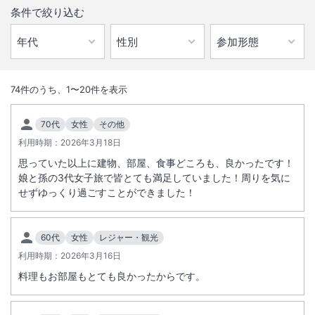
条件で絞り込む
1
/
10
外観
74
件のうち、
1
〜
20
件を表示
【ココでしか見れない圧倒的絶景！】湯布院随一の眺望★★★★★ オ
70代
女性
その他
ンリーワンの大浴場からの風景＆圧巻の朝霧に息を飲む。
利用時期：
2026年3月18日
思っていた以上に建物、部屋、食事どころも、良かったです！
総客室数
33
室
IN
チェックイン
15:00
/ OUT
チェックアウト
10:00
娘と孫の3代女子旅で皆とても満足していました！周りを気に
せずゆっくり過ごすことができました！
大浴場あり
露天風呂あり
温泉
駐車場あり
60代
女性
レジャー・観光
利用時期：
2026年3月16日
料理もお部屋もとても良かったからです。
施設からのお知らせ
和室離れと本館和室共に客室に行くまでに高低差があります。洋室と和
洋室も同様です。