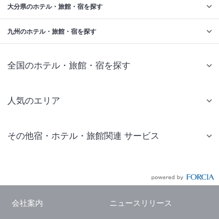
大分県のホテル・旅館・宿を探す
九州のホテル・旅館・宿を探す
全国のホテル・旅館・宿を探す
人気のエリア
札幌 ホテル
その他宿・ホテル・旅館関連 サービス
仙台 ホテル
国内旅行・国内ツアー
東京ディズニーリゾート(R)周辺 ホテル
JR・新幹線付きツアー
東京 ホテル
航空券付きツアー
東京ドーム ホテル
会社案内
ニュースリリース
現地観光・レジャーチケット
新宿 ホテル