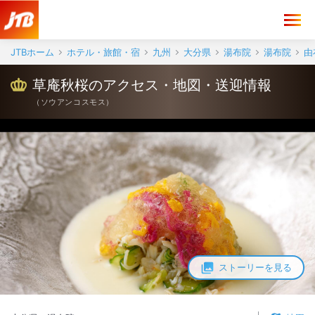
草庵秋桜 アクセス・地図・送迎情報【JTB】＜湯布院＞
JTBホーム
ホテル・旅館・宿
九州
大分県
湯布院
湯布院
由
草庵秋桜のアクセス・地図・送迎情報
（
ソウアンコスモス
）
ストーリーを見る