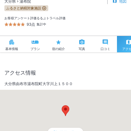
大分県
湯布院
地図
ふるさと納税対象施設
お客様アンケート評価
るるぶトラベル評価
93点
集計中
基本情報
プラン
宿の紹介
写真
口コミ
アク
アクセス情報
大分県由布市湯布院町大字川上１５００