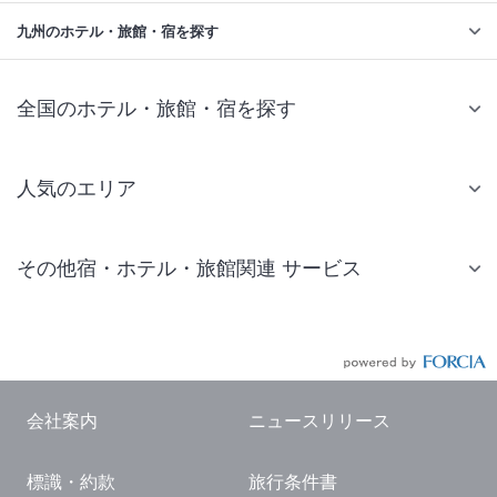
九州のホテル・旅館・宿を探す
全国のホテル・旅館・宿を探す
人気のエリア
札幌 ホテル
その他宿・ホテル・旅館関連 サービス
仙台 ホテル
国内旅行・国内ツアー
東京ディズニーリゾート(R)周辺 ホテル
JR・新幹線付きツアー
東京 ホテル
航空券付きツアー
東京ドーム ホテル
会社案内
ニュースリリース
現地観光・レジャーチケット
新宿 ホテル
標識・約款
旅行条件書
国内観光ガイド
横浜 ホテル