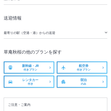
施設からのお知らせ
添寝幼児（こどもＤ）は１才より適用となり、幼児施設使用料が現地払
いとなります。料金は宿泊施設へご確認ください。
送迎情報
客室及び館内が禁煙となります。大浴場前、食事棟入口、大広間付近に
喫煙スペースがございます。
最寄りの駅（空港・港）からの送迎
小人料金は次の年齢が適用となります。（７～１２歳⇒こどもＡ、３～
６歳⇒こどもＢまたはＣ、１歳～未就学児⇒こどもＤ）。※小人の設定
は部屋タイプ・プランによって異なる場合がございます。予約画面にて
ご確認ください。
草庵秋桜
の他のプランを探す
新幹線・JR
航空券
付きプラン
付きプラン
レンタカー
宿泊
付き
のみ
ご注意・ご案内