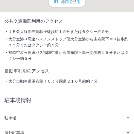
地図で見る
1
/
10
公共交通機関利用のアクセス
外観
ＪＲ久大線由布院駅→徒歩約１５分またはタクシー約５分
大分空港→高速バスノンストップ便大分空港から由布院下車→徒歩約
身体にやさしいを目指して地場野菜・自家米を使った季節の懐石料理
１５分またはタクシー約５分
と、また来るねと言っていただけるような温かなおもてなしを目指して
福岡空港→高速バス福岡空港から由布院下車→徒歩約１５分またはタ
おります。
クシー約５分
自動車利用のアクセス
総客室数
12
室
IN
チェックイン
15:00
/ OUT
チェックアウト
11:00
大分自動車道湯布院ＩＣより国道２１６号線約７分
大浴場あり
露天風呂あり
温泉
駐車場あり
駐車場情報
サステナビリティへの取り組み
駐車場
屋外駐車場