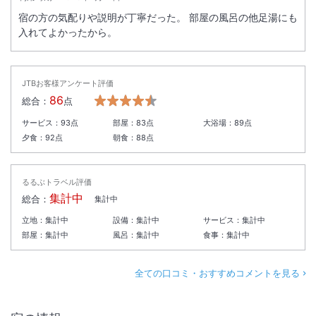
宿の方の気配りや説明が丁寧だった。 部屋の風呂の他足湯にも
入れてよかったから。
JTBお客様アンケート評価
86
総合：
点
サービス：
93
点
部屋：
83
点
大浴場：
89
点
夕食：
92
点
朝食：
88
点
るるぶトラベル評価
集計中
総合：
集計中
立地：
集計中
設備：
集計中
サービス：
集計中
部屋：
集計中
風呂：
集計中
食事：
集計中
全ての口コミ・おすすめコメントを見る