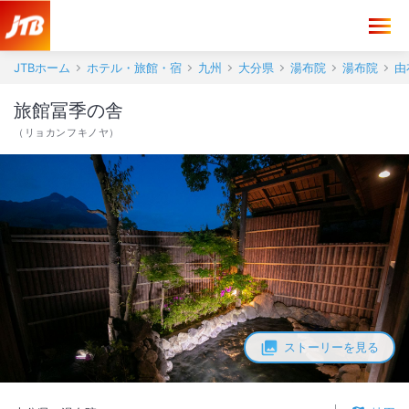
JTBホーム
ホテル・旅館・宿
九州
大分県
湯布院
湯布院
由
旅館冨季の舎
（
リョカンフキノヤ
）
ストーリーを見る