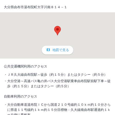
大分県由布市湯布院町大字川南８１４－１
地図で見る
公共交通機関利用のアクセス
ＪＲ久大線由布院駅～徒歩（約１５分）またはタクシー（約５分）
大分空港～高速バス亀の井バス大分空港駅乗車由布院駅前駅下車～徒
歩（約１５分）またはタクシー（約５分）
自動車利用のアクセス
大分自動車道湯布院ＩＣから国道２１０号線約１０ｋｍ約１０分さら
に県道１１号線約１ｋｍ約１５分目標物：久大線南由布駅通過約１ｋ
ｍ左側に看板有