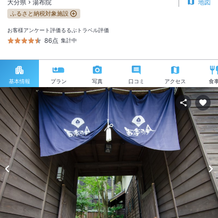
大分県
湯布院
地図
ふるさと納税対象施設
お客様アンケート評価
るるぶトラベル評価
86点
集計中
基本情報
プラン
写真
口コミ
アクセス
食