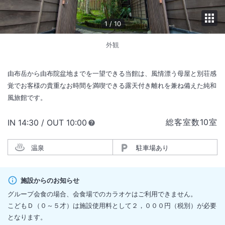
1
/
10
外観
由布岳から由布院盆地までを一望できる当館は、風情漂う母屋と別荘感
覚でお客様の貴重なお時間を満喫できる露天付き離れを兼ね備えた純和
風旅館です。
総客室数
10
室
IN
チェックイン
14:30
/ OUT
チェックアウト
10:00
温泉
駐車場あり
施設からのお知らせ
グループ会食の場合、会食場でのカラオケはご利用できません。
こどもＤ（０～５才）は施設使用料として２，０００円（税別）が必要
となります。