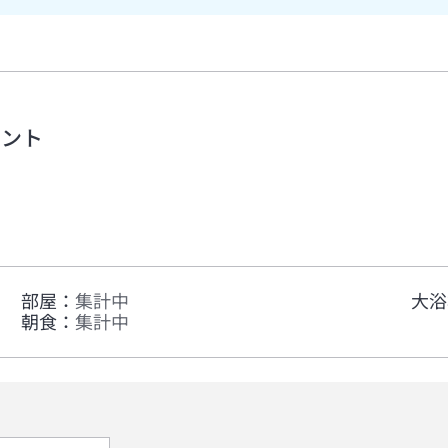
メント
部屋
：
集計中
大浴
朝食
：
集計中