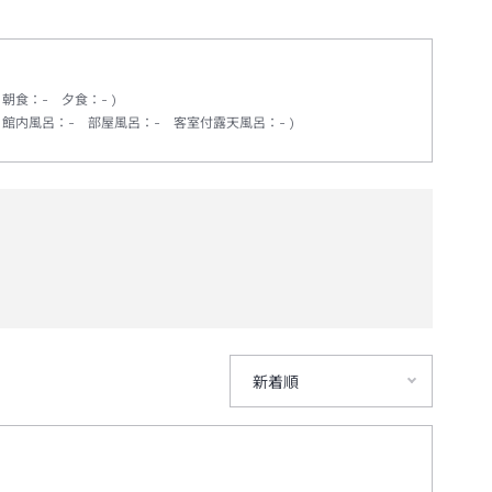
朝食
：
-
夕食
：
-
館内風呂
：
-
部屋風呂
：
-
客室付露天風呂
：
-
新着順