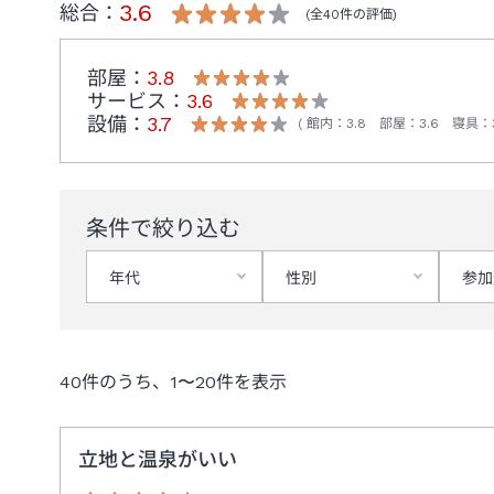
3.6
総合：
(全
40
件の評価)
部屋：
3.8
サービス：
3.6
設備：
3.7
館内
：
3.8
部屋
：
3.6
寝具
：
条件で絞り込む
年代
性別
参加
40
件のうち、
1
〜
20
件を表示
立地と温泉がいい