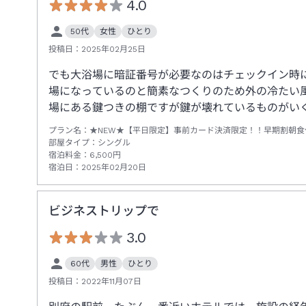
4.0
50代
女性
ひとり
投稿日：
2025年02月25日
でも大浴場に暗証番号が必要なのはチェックイン時
場になっているのと簡素なつくりのため外の冷たい風
場にある鍵つきの棚ですが鍵が壊れているものがい
プラン名：
★NEW★【平日限定】事前カード決済限定！！早期割朝食
部屋タイプ：
シングル
宿泊料金：
6,500
円
宿泊日：
2025年02月20日
ビジネストリップで
3.0
60代
男性
ひとり
投稿日：
2022年11月07日