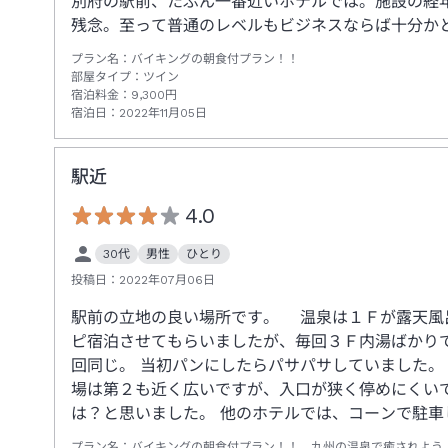
別府の駅前、たぶん一番近いホテルでは。施設の経
残念。至って普通のレベルもビジネスならば十分か
プラン名：
バイキングの朝食付プラン！！
部屋タイプ：
ツイン
宿泊料金：
9,300
円
宿泊日：
2022年11月05日
駅近
4.0
30代
男性
ひとり
投稿日：
2022年07月06日
駅前の立地の良い場所です。 温泉は１Ｆが露天風
ピ宿泊させてもらいましたが、毎回３Ｆ内湯ばかり
回同じ。 当初パンにしたらパサパサしていました。
場は第２も近く広いですが、入口が狭く停めにくい
は？と思いました。 他のホテルでは、コーンで駐
プラン名：
バイキングの朝食付プラン！！ 九州の温泉で癒されよう♪