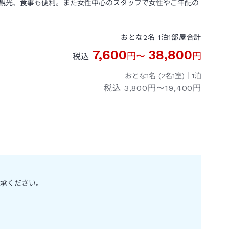
観光、食事も便利。また女性中心のスタッフで女性やご年配の
おとな
2
名
1
泊
1
部屋
合計
7,600
38,800
円
〜
円
税込
おとな1名 (
2
名1室)｜
1
泊
税込
3,800円〜19,400円
承ください。