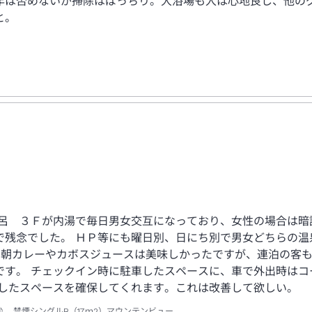
年は否めないが掃除はばっちり。大浴場も入は心地良し、他の
と。
呂 ３Ｆが内湯で毎日男女交互になっており、女性の場合は暗
で残念でした。 ＨＰ等にも曜日別、日にち別で男女どちらの
 朝カレーやカボスジュースは美味しかったですが、連泊の客
です。 チェックイン時に駐車したスペースに、車で外出時はコ
車したスペースを確保してくれます。これは改善して欲しい。
 禁煙シングルB（17ｍ2）マウンテンビュー