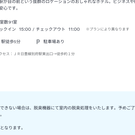
駅が目の前という抜群のロケーションのおしゃれなホテル。ビジネスや
安心です。
室数
91
室
15:00
11:00
ックイン
/ チェックアウト
※プランにより異なります
駅徒歩5分
駐車場あり
クセス：
ＪＲ日豊線別府駅東出口→徒歩約１分
できない場合は、脱臭機器にて室内の脱臭処理をいたします。予めご了
。
となります。