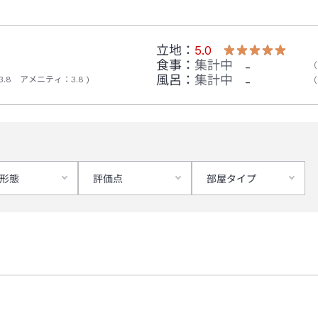
立地：
5.0
食事：
集計中
-
風呂：
集計中
-
3.8
アメニティ
：
3.8
形態
評価点
部屋タイプ