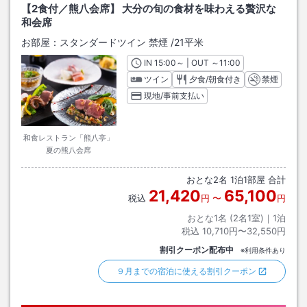
【2食付／熊八会席】 大分の旬の食材を味わえる贅沢な
和会席
お部屋：
スタンダードツイン 禁煙
/
21平米
IN
チェックイン
15:00
～ | OUT
チェックアウト
～
11:00
ツイン
夕食/朝食付き
禁煙
現地/事前支払い
和食レストラン「熊八亭」
夏の熊八会席
おとな
2
名
1
泊
1
部屋 合計
21,420
65,100
税込
円
〜
円
おとな1名 (
2
名1室)｜
1
泊
税込
10,710円〜32,550円
割引クーポン配布中
※利用条件あり
９月までの宿泊に使える割引クーポン