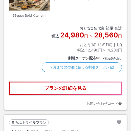
【Beppu Bold Kitchen】
おとな
2
名
1
泊
1
部屋 合計
24,980
28,560
税込
円
〜
円
おとな1名 (
2
名1室)｜
1
泊
税込
12,490円〜14,280円
割引クーポン配布中
※利用条件あり
９月までの宿泊に使える割引クーポン
プランの詳細を見る
お問い合わせコード
るるぶトラベルプラン