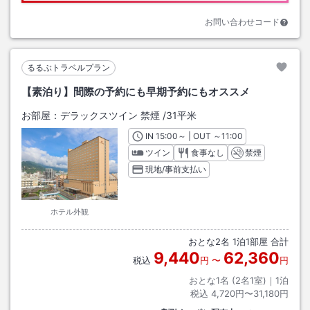
お問い合わせコード
るるぶトラベルプラン
【素泊り】間際の予約にも早期予約にもオススメ
お部屋：
デラックスツイン 禁煙
/
31平米
IN
チェックイン
15:00
～ | OUT
チェックアウト
～
11:00
ツイン
食事なし
禁煙
現地/事前支払い
ホテル外観
おとな
2
名
1
泊
1
部屋 合計
9,440
62,360
税込
円
〜
円
おとな1名 (
2
名1室)｜
1
泊
税込
4,720円〜31,180円