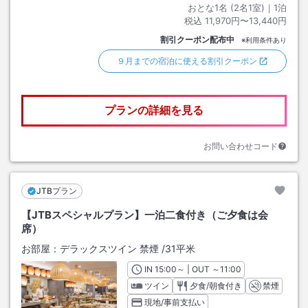
おとな1名 (
2
名1室)｜
1
泊
税込
11,970円〜13,440円
割引クーポン配布中
※利用条件あり
９月までの宿泊に使える割引クーポン
プランの詳細を見る
お問い合わせコード
JTBプラン
【JTBスペシャルプラン】一泊二食付き（ご夕食は会
席）
お部屋：
デラックスツイン 禁煙
/
31平米
IN
チェックイン
15:00
～ | OUT
チェックアウト
～
11:00
ツイン
夕食/朝食付き
禁煙
現地/事前支払い