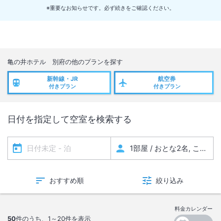
・2026年6月29日 ～ 7月2日
※重要なお知らせです。必ず続きをご確認ください。
・2026年7月6日 ～ 7月9日
清掃期間中は大浴場のご入浴は男女入れ替わりでのご案内となります。
ご宿泊のお客様には大変ご迷惑をお掛けしますが、何卒ご了承の程お願
い申し上げます。
亀の井ホテル 別府
の他のプランを探す
新幹線・JR
航空券
付きプラン
付きプラン
日付を指定して空室を検索する
おすすめ順
絞り込み
料金カレンダー
50
件のうち、
1～20
件を表示