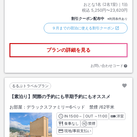
おとな1名 (
2
名1室)｜
1
泊
税込
5,250円〜23,620円
割引クーポン配布中
※利用条件あり
９月までの宿泊に使える割引クーポン
プランの詳細を見る
お問い合わせコード
るるぶトラベルプラン
【素泊り】間際の予約にも早期予約にもオススメ
お部屋：
デラックスファミリー6ベッド 禁煙
/
62平米
IN
チェックイン
15:00
～ | OUT
チェックアウト
～
11:00
洋室
食事なし
禁煙
現地/事前支払い