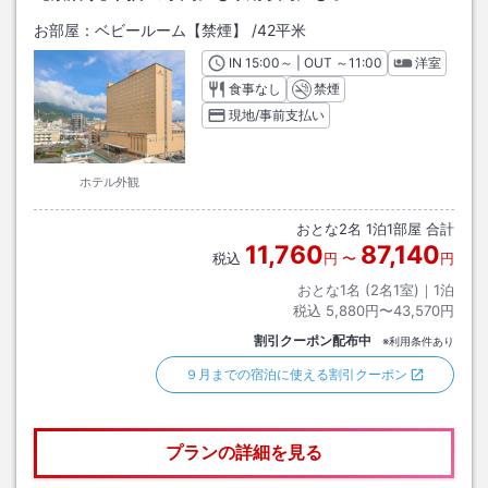
お部屋：
ベビールーム【禁煙】
/
42平米
IN
チェックイン
15:00
～ | OUT
チェックアウト
～
11:00
洋室
食事なし
禁煙
現地/事前支払い
ホテル外観
おとな
2
名
1
泊
1
部屋 合計
11,760
87,140
税込
円
〜
円
おとな1名 (
2
名1室)｜
1
泊
税込
5,880円〜43,570円
割引クーポン配布中
※利用条件あり
９月までの宿泊に使える割引クーポン
プランの詳細を見る