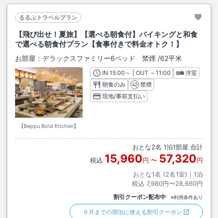
るるぶトラベルプラン
【飛び出せ！夏旅】【選べる朝食付】バイキングと和食
で選べる朝食付プラン【食事付きで料金オトク！】
お部屋：
デラックスファミリー6ベッド 禁煙
/
62平米
IN
チェックイン
15:00
～ | OUT
チェックアウト
～
11:00
洋室
朝食のみ
禁煙
現地/事前支払い
【Beppu Bold Kitchen】
おとな
2
名
1
泊
1
部屋 合計
15,960
57,320
税込
円
〜
円
おとな1名 (
2
名1室)｜
1
泊
税込
7,980円〜28,660円
割引クーポン配布中
※利用条件あり
９月までの宿泊に使える割引クーポン