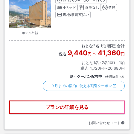
IN
チェックイン
15:00
～ | OUT
チェックアウト
～
11:00
4ベッド
食事なし
禁煙
現地/事前支払い
ホテル外観
おとな
2
名
1
泊
1
部屋 合計
9,440
41,360
税込
円
〜
円
おとな1名 (
2
名1室)｜
1
泊
税込
4,720円〜20,680円
割引クーポン配布中
※利用条件あり
９月までの宿泊に使える割引クーポン
プランの詳細を見る
お問い合わせコード