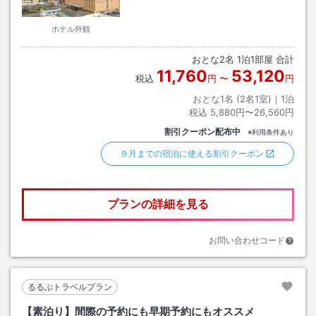
ホテル外観
おとな
2
名
1
泊
1
部屋 合計
11,760
53,120
税込
円
〜
円
おとな1名 (
2
名1室)｜
1
泊
税込
5,880円〜26,560円
割引クーポン配布中
※利用条件あり
９月までの宿泊に使える割引クーポン
プランの詳細を見る
お問い合わせコード
るるぶトラベルプラン
【素泊り】間際の予約にも早期予約にもオススメ