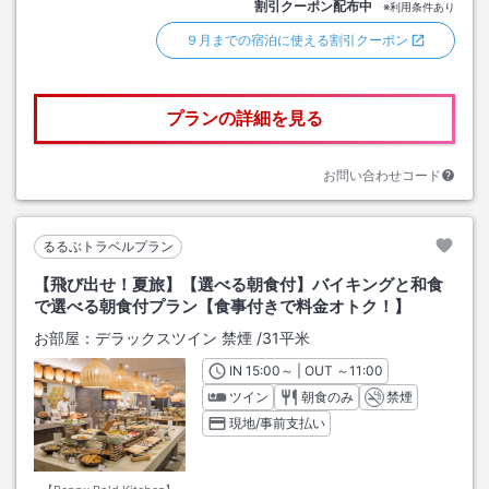
割引クーポン配布中
※利用条件あり
９月までの宿泊に使える割引クーポン
プランの詳細を見る
お問い合わせコード
るるぶトラベルプラン
【飛び出せ！夏旅】【選べる朝食付】バイキングと和食
で選べる朝食付プラン【食事付きで料金オトク！】
お部屋：
デラックスツイン 禁煙
/
31平米
IN
チェックイン
15:00
～ | OUT
チェックアウト
～
11:00
ツイン
朝食のみ
禁煙
現地/事前支払い