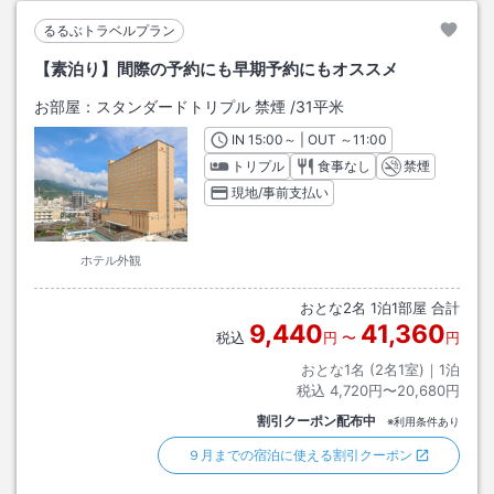
るるぶトラベルプラン
【素泊り】間際の予約にも早期予約にもオススメ
お部屋：
スタンダードトリプル 禁煙
/
31平米
IN
チェックイン
15:00
～ | OUT
チェックアウト
～
11:00
トリプル
食事なし
禁煙
現地/事前支払い
ホテル外観
おとな
2
名
1
泊
1
部屋 合計
9,440
41,360
税込
円
〜
円
おとな1名 (
2
名1室)｜
1
泊
税込
4,720円〜20,680円
割引クーポン配布中
※利用条件あり
９月までの宿泊に使える割引クーポン