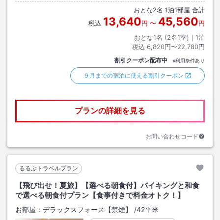
おとな
2
名
1
泊
1
部屋 合計
13,640
45,560
税込
円
〜
円
おとな1名 (
2
名1室)｜
1
泊
税込
6,820円〜22,780円
割引クーポン配布中
※利用条件あり
９月までの宿泊に使える割引クーポン
プランの詳細を見る
お問い合わせコード
るるぶトラベルプラン
【飛び出せ！夏旅】【選べる朝食付】バイキングと和食
で選べる朝食付プラン【食事付きで料金オトク！】
お部屋：
デラックスフォース【禁煙】
/
42平米