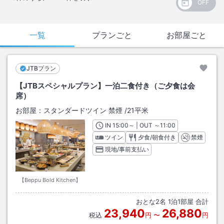
一覧
プランごと
お部屋ごと
JTBプラン
【JTBスペシャルプラン】一泊二食付き（ご夕食は会
席）
お部屋：
スタンダードツイン 禁煙
/
21平米
IN
チェックイン
15:00
～ | OUT
チェックアウト
～
11:00
ツイン
夕食/朝食付き
禁煙
現地/事前支払い
【Beppu Bold Kitchen】
おとな
2
名
1
泊
1
部屋 合計
23,940
26,880
税込
円
〜
円