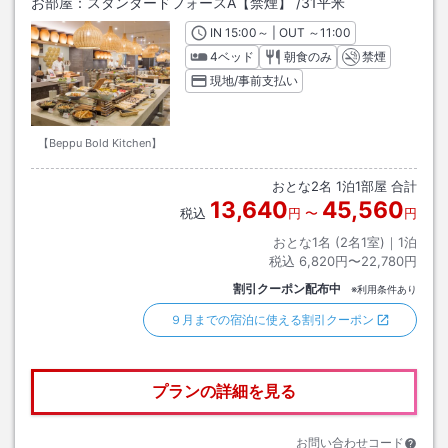
お部屋：
スタンダードフォースA【禁煙】
/
31平米
IN
チェックイン
15:00
～ | OUT
チェックアウト
～
11:00
4ベッド
朝食のみ
禁煙
現地/事前支払い
【Beppu Bold Kitchen】
おとな
2
名
1
泊
1
部屋 合計
13,640
45,560
税込
円
〜
円
おとな1名 (
2
名1室)｜
1
泊
税込
6,820円〜22,780円
割引クーポン配布中
※利用条件あり
９月までの宿泊に使える割引クーポン
プランの詳細を見る
お問い合わせコード