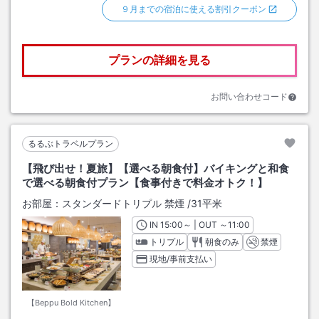
９月までの宿泊に使える割引クーポン
プランの詳細を見る
お問い合わせコード
るるぶトラベルプラン
【飛び出せ！夏旅】【選べる朝食付】バイキングと和食
で選べる朝食付プラン【食事付きで料金オトク！】
お部屋：
スタンダードトリプル 禁煙
/
31平米
IN
チェックイン
15:00
～ | OUT
チェックアウト
～
11:00
トリプル
朝食のみ
禁煙
現地/事前支払い
【Beppu Bold Kitchen】