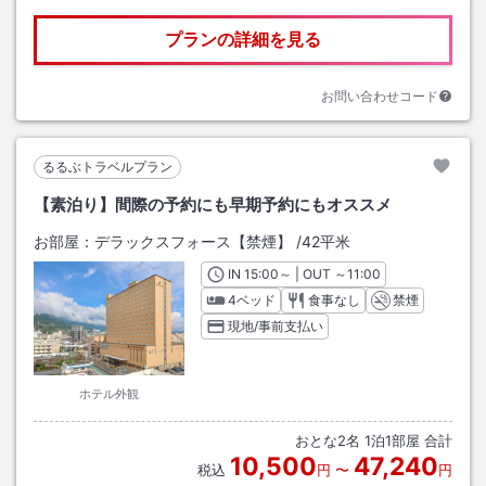
プランの詳細を見る
お問い合わせコード
るるぶトラベルプラン
【素泊り】間際の予約にも早期予約にもオススメ
お部屋：
デラックスフォース【禁煙】
/
42平米
IN
チェックイン
15:00
～ | OUT
チェックアウト
～
11:00
4ベッド
食事なし
禁煙
現地/事前支払い
ホテル外観
おとな
2
名
1
泊
1
部屋 合計
10,500
47,240
税込
円
〜
円