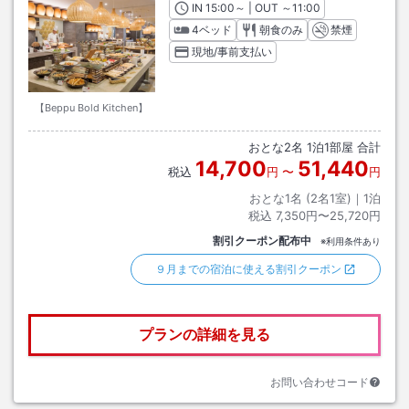
IN
チェックイン
15:00
～ | OUT
チェックアウト
～
11:00
4ベッド
朝食のみ
禁煙
現地/事前支払い
【Beppu Bold Kitchen】
おとな
2
名
1
泊
1
部屋 合計
14,700
51,440
税込
円
〜
円
おとな1名 (
2
名1室)｜
1
泊
税込
7,350円〜25,720円
割引クーポン配布中
※利用条件あり
９月までの宿泊に使える割引クーポン
プランの詳細を見る
お問い合わせコード