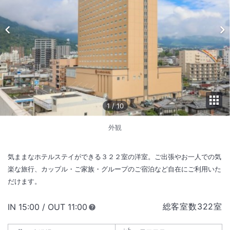
1
/
10
外観
気ままなホテルステイができる３２２室の洋室。ご出張やお一人での気
楽な旅行、カップル・ご家族・グループのご宿泊など自在にご利用いた
だけます。
総客室数
322
室
IN
チェックイン
15:00
/ OUT
チェックアウト
11:00