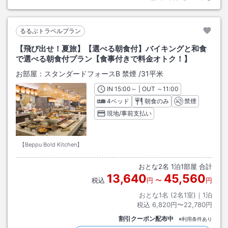
るるぶトラベルプラン
【飛び出せ！夏旅】【選べる朝食付】バイキングと和食
で選べる朝食付プラン【食事付きで料金オトク！】
お部屋：
スタンダードフォースB 禁煙
/
31平米
IN
チェックイン
15:00
～ | OUT
チェックアウト
～
11:00
4ベッド
朝食のみ
禁煙
現地/事前支払い
【Beppu Bold Kitchen】
おとな
2
名
1
泊
1
部屋 合計
13,640
45,560
税込
円
〜
円
おとな1名 (
2
名1室)｜
1
泊
税込
6,820円〜22,780円
割引クーポン配布中
※利用条件あり