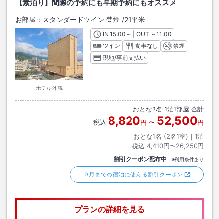
【素泊り】間際の予約にも早期予約にもオススメ
お部屋：
スタンダードツイン 禁煙
/
21平米
IN
チェックイン
15:00
～ | OUT
チェックアウト
～
11:00
ツイン
食事なし
禁煙
現地/事前支払い
ホテル外観
おとな
2
名
1
泊
1
部屋 合計
8,820
52,500
税込
円
〜
円
おとな1名 (
2
名1室)｜
1
泊
税込
4,410円〜26,250円
割引クーポン配布中
※利用条件あり
９月までの宿泊に使える割引クーポン
プランの詳細を見る