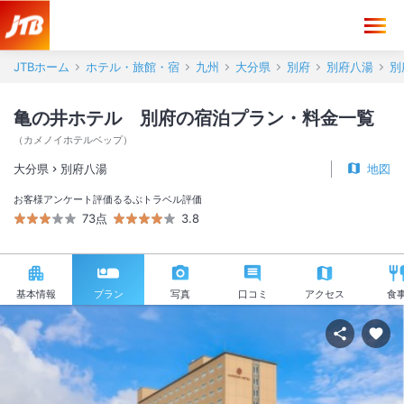
JTBホーム
ホテル・旅館・宿
九州
大分県
別府
別府八湯
別
亀の井ホテル 別府の宿泊プラン・料金一覧
（
カメノイホテルベップ
）
大分県
別府八湯
地図
お客様アンケート評価
るるぶトラベル評価
73点
3.8
基本情報
プラン
写真
口コミ
アクセス
食