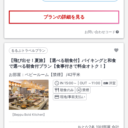
プランの詳細を見る
お問い合わせコード
るるぶトラベルプラン
【飛び出せ！夏旅】【選べる朝食付】バイキングと和食
で選べる朝食付プラン【食事付きで料金オトク！】
お部屋：
ベビールーム【禁煙】
/
42平米
IN
チェックイン
15:00
～ | OUT
チェックアウト
～
11:00
洋室
朝食のみ
禁煙
現地/事前支払い
【Beppu Bold Kitchen】
おとな
2
名
1
泊
1
部屋 合計