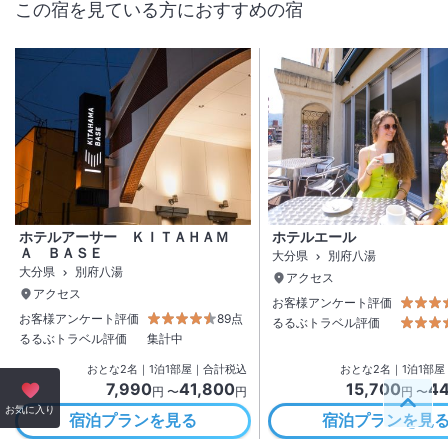
この宿を見ている方におすすめの宿
ホテルアーサー ＫＩＴＡＨＡＭ
ホテルエール
Ａ ＢＡＳＥ
大分県
別府八湯
大分県
別府八湯
アクセス
アクセス
お客様アンケート評価
お客様アンケート評価
89点
るるぶトラベル評価
るるぶトラベル評価
集計中
おとな
2
名
｜
1
泊
1
部屋｜合計税込
おとな
2
名
｜
1
泊
1
部屋
7,990
41,800
15,700
44
円 〜
円
円 〜
ペー
お気に入り
宿泊プランを見る
宿泊プランを見