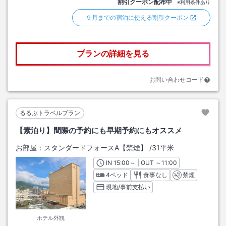
割引クーポン配布中
※利用条件あり
９月までの宿泊に使える割引クーポン
プランの詳細を見る
お問い合わせコード
るるぶトラベルプラン
【素泊り】間際の予約にも早期予約にもオススメ
お部屋：
スタンダードフォースA【禁煙】
/
31平米
IN
チェックイン
15:00
～ | OUT
チェックアウト
～
11:00
4ベッド
食事なし
禁煙
現地/事前支払い
ホテル外観