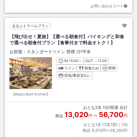
お問い合わせコード
るるぶトラベルプラン
【飛び出せ！夏旅】【選べる朝食付】バイキングと和食
で選べる朝食付プラン【食事付きで料金オトク！】
お部屋：
スタンダードツイン 禁煙
/
21平米
IN
チェックイン
15:00
～ | OUT
チェックアウト
～
11:00
ツイン
朝食のみ
禁煙
現地/事前支払い
【Beppu Bold Kitchen】
おとな
2
名
1
泊
1
部屋 合計
13,020
56,700
税込
円
〜
円
おとな1名 (
2
名1室)｜
1
泊
税込
6,510円〜28,350円