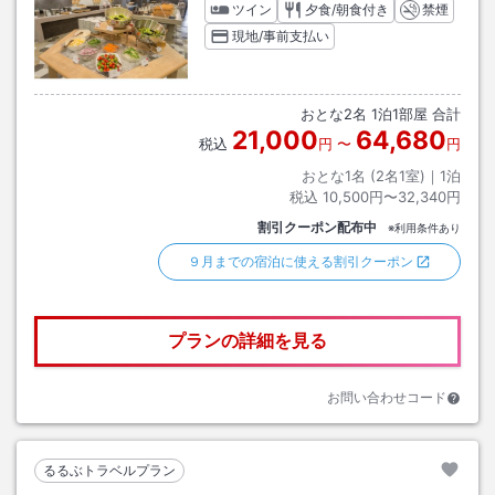
ツイン
夕食/朝食付き
禁煙
現地/事前支払い
おとな
2
名
1
泊
1
部屋 合計
21,000
64,680
税込
円
〜
円
おとな1名 (
2
名1室)｜
1
泊
税込
10,500円〜32,340円
割引クーポン配布中
※利用条件あり
９月までの宿泊に使える割引クーポン
プランの詳細を見る
お問い合わせコード
るるぶトラベルプラン