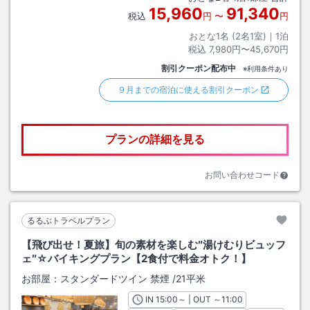
15,960
91,340
税込
円
〜
円
おとな1名 (
2
名1室)｜
1
泊
税込
7,980円〜45,670円
割引クーポン配布中
※利用条件あり
９月までの宿泊に使える割引クーポン
プランの詳細を見る
お問い合わせコード
るるぶトラベルプラン
【飛び出せ！夏旅】旬の素材を楽しむ″湯けむりビュッフ
ェ″☆バイキングプラン【2食付で料金オトク！】
お部屋：
スタンダードツイン 禁煙
/
21平米
IN
チェックイン
15:00
～ | OUT
チェックアウト
～
11:00