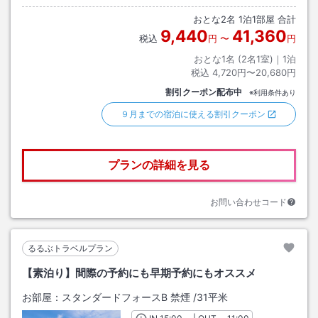
おとな
2
名
1
泊
1
部屋 合計
9,440
41,360
税込
円
〜
円
おとな1名 (
2
名1室)｜
1
泊
税込
4,720円〜20,680円
割引クーポン配布中
※利用条件あり
９月までの宿泊に使える割引クーポン
プランの詳細を見る
お問い合わせコード
るるぶトラベルプラン
【素泊り】間際の予約にも早期予約にもオススメ
お部屋：
スタンダードフォースB 禁煙
/
31平米