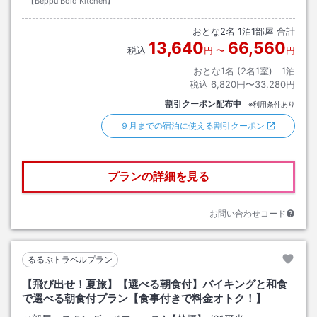
【Beppu Bold Kitchen】
おとな
2
名
1
泊
1
部屋 合計
13,640
66,560
税込
円
〜
円
おとな1名 (
2
名1室)｜
1
泊
税込
6,820円〜33,280円
割引クーポン配布中
※利用条件あり
９月までの宿泊に使える割引クーポン
プランの詳細を見る
お問い合わせコード
るるぶトラベルプラン
【飛び出せ！夏旅】【選べる朝食付】バイキングと和食
で選べる朝食付プラン【食事付きで料金オトク！】