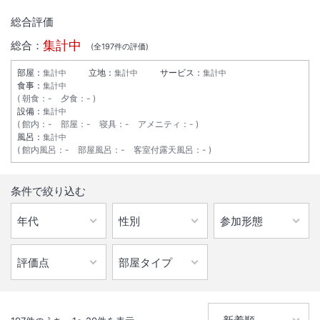
総合評価
集計中
総合：
(全
197
件の評価)
部屋：
立地：
サービス：
集計中
集計中
集計中
食事：
集計中
朝食
：
-
夕食
：
-
設備：
集計中
館内
：
-
部屋
：
-
寝具
：
-
アメニティ
：
-
風呂：
集計中
館内風呂
：
-
部屋風呂
：
-
客室付露天風呂
：
-
1
/
10
条件で絞り込む
外観
清潔・安心・低料金にて旅なれた方に選ばれる快適なホテルです。充実
した設備と心温まる笑顔で、スタッフ一同お待ち致しております。
総客室数
215
室
IN
チェックイン
15:00
/ OUT
チェックアウト
10:00