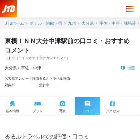
東横ＩＮＮ大分中津駅前 口コミ・おすすめコメント＜宇佐・中津＞
JTBホーム
ホテル・旅館・宿
九州
大分県
宇佐・中津・耶馬溪
東横ＩＮＮ大分中津駅前の口コミ・おすすめ
コメント
（
トウヨコインオオイタナカツエキマエ
）
大分県
宇佐・中津
地図
お客様アンケート評価
るるぶトラベル評価
対象外
集計中
基本情報
プラン
写真
口コミ
アクセス
るるぶトラベルでの評価・口コミ