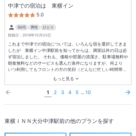
中津での宿泊は 東横イン
5.0
50代
男性
ひとり
投稿日：
2016年10月03日
これまで中津での宿泊については、いろんな宿を選択してきま
したが 東横イン中津駅前を知ってからは、満室以外の日は必
ず宿泊しました。 それも、価格や部屋の清潔さ、駐車場無料や
朝食無料などのサービスも選んだ条件になりますが、何より
いつ利用してもフロントの方の笑顔（どんなに忙しい時間帯で
も ひとり、ひとりのお客様を大切にされる姿勢）でした。 今
もっと見る
後担当地区が変わり 中津駅前さんを利用することが制限され
ることが少しさびしい気持ちです、本当にありがとう 笑顔
1
2
3
4
5
...
10
忘れませんよ！
東横ＩＮＮ大分中津駅前
の他のプランを探す