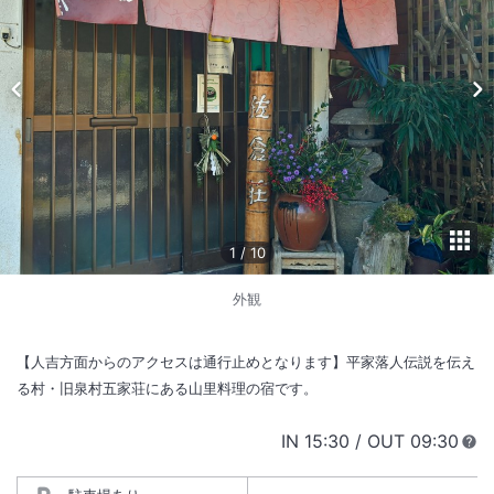
1
/
10
外観
【人吉方面からのアクセスは通行止めとなります】平家落人伝説を伝え
る村・旧泉村五家荘にある山里料理の宿です。
IN
チェックイン
15:30
/ OUT
チェック
09:30