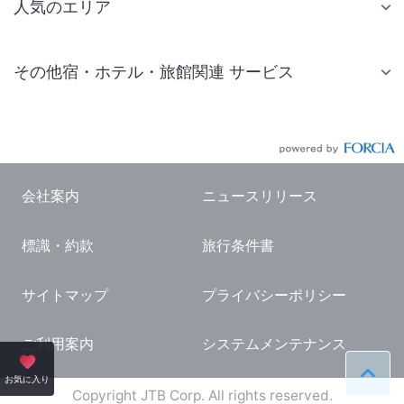
人気のエリア
札幌 ホテル
その他宿・ホテル・旅館関連 サービス
仙台 ホテル
国内旅行・国内ツアー
東京ディズニーリゾート(R)周辺 ホテル
JR・新幹線付きツアー
東京 ホテル
航空券付きツアー
東京ドーム ホテル
会社案内
ニュースリリース
現地観光・レジャーチケット
新宿 ホテル
標識・約款
旅行条件書
国内観光ガイド
横浜 ホテル
旅行・観光情報
熱海 ホテル
サイトマップ
プライバシーポリシー
名古屋 ホテル
ご利用案内
システムメンテナンス
京都 ホテル
ペー
お気に入り
大阪 ホテル
Copyright JTB Corp. All rights reserved.