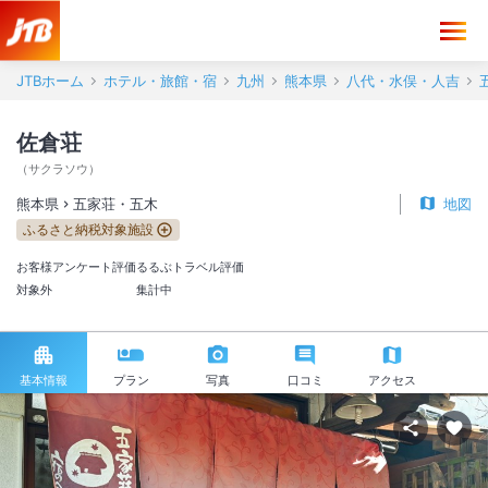
JTBホーム
ホテル・旅館・宿
九州
熊本県
八代・水俣・人吉
佐倉荘
（
サクラソウ
）
熊本県
五家荘・五木
地図
ふるさと納税対象施設
お客様アンケート評価
るるぶトラベル評価
対象外
集計中
基本情報
プラン
写真
口コミ
アクセス