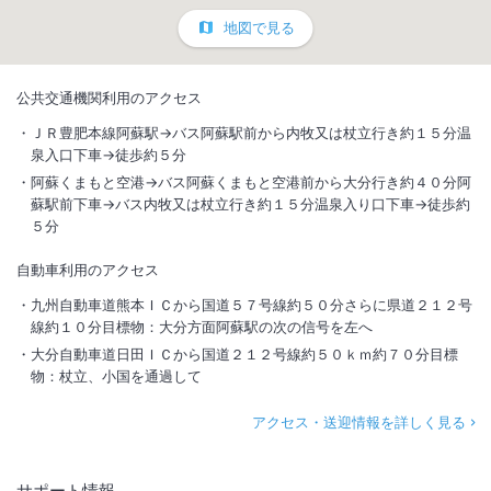
地図で見る
公共交通機関利用のアクセス
ＪＲ豊肥本線阿蘇駅→バス阿蘇駅前から内牧又は杖立行き約１５分温
泉入口下車→徒歩約５分
阿蘇くまもと空港→バス阿蘇くまもと空港前から大分行き約４０分阿
蘇駅前下車→バス内牧又は杖立行き約１５分温泉入り口下車→徒歩約
５分
自動車利用のアクセス
九州自動車道熊本ＩＣから国道５７号線約５０分さらに県道２１２号
線約１０分目標物：大分方面阿蘇駅の次の信号を左へ
大分自動車道日田ＩＣから国道２１２号線約５０ｋｍ約７０分目標
物：杖立、小国を通過して
アクセス・送迎情報を詳しく見る
サポート情報