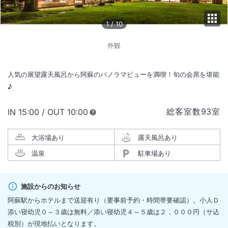
1
/
10
外観
人気の展望露天風呂から阿蘇のパノラマビューを満喫！旬の会席を堪能
♪
総客室数
93
室
IN
チェックイン
15:00
/ OUT
チェックアウト
10:00
大浴場あり
露天風呂あり
温泉
駐車場あり
施設からのお知らせ
阿蘇駅からホテルまで送迎有り（要事前予約・時間帯要確認）。小人Ｄ
添い寝幼児０～３歳は無料／添い寝幼児４～５歳は２，０００円（サ込
税別）が現地払いとなります。