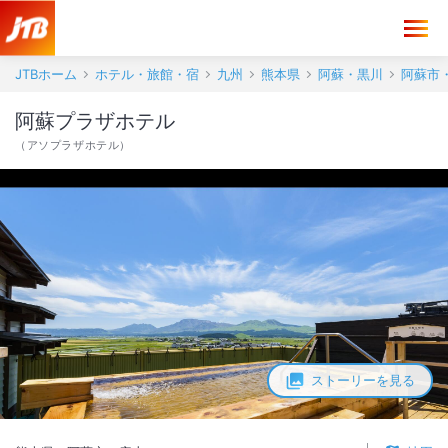
JTBホーム
ホテル・旅館・宿
九州
熊本県
阿蘇・黒川
阿蘇市
阿蘇プラザホテル
（
アソプラザホテル
）
ストーリーを見る