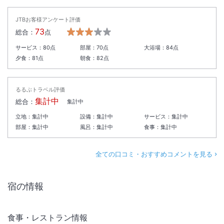
JTBお客様アンケート評価
73
総合：
点
サービス：
80
点
部屋：
70
点
大浴場：
84
点
夕食：
81
点
朝食：
82
点
るるぶトラベル評価
集計中
総合：
集計中
立地：
集計中
設備：
集計中
サービス：
集計中
部屋：
集計中
風呂：
集計中
食事：
集計中
全ての口コミ・おすすめコメントを見る
宿の情報
食事・レストラン情報