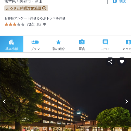
熊本県
阿蘇市・産山
地図
ふるさと納税対象施設
お客様アンケート評価
るるぶトラベル評価
73点
集計中
基本情報
プラン
宿の紹介
写真
口コミ
アク