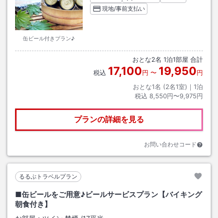
現地/事前支払い
缶ビール付きプラン♪
おとな
2
名
1
泊
1
部屋 合計
17,100
19,950
税込
円
〜
円
おとな1名 (
2
名1室)｜
1
泊
税込
8,550円〜9,975円
プランの詳細を見る
お問い合わせコード
るるぶトラベルプラン
■缶ビールをご用意♪ビールサービスプラン【バイキング
朝食付き】