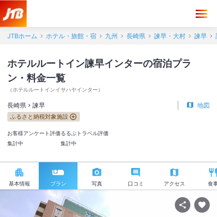
JTBホーム
ホテル・旅館・宿
九州
長崎県
諫早・大村
諫早
ホテルルートイン諫早インターの宿泊プラ
ン・料金一覧
（
ホテルルートインイサハヤインター
）
長崎県
諫早
地図
ふるさと納税対象施設
お客様アンケート評価
るるぶトラベル評価
集計中
集計中
基本情報
プラン
写真
口コミ
アクセス
食