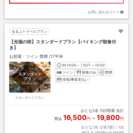
お問い合わせコード
るるぶトラベルプラン
【光福の街】スタンダードプラン【バイキング朝食付
き】
お部屋：
ツイン 禁煙
/
17平米
IN
チェックイン
15:00
～ | OUT
チェックアウト
～
10:00
ツイン
朝食のみ
禁煙
現地/事前支払い
スタンダードプラン
おとな
2
名
1
泊
1
部屋 合計
16,500
19,800
税込
円
〜
円
おとな1名 (
2
名1室)｜
1
泊
税込
8,250円〜9,900円