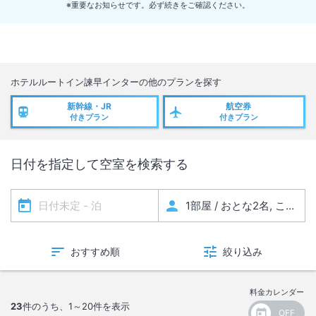
※重要なお知らせです。必ず続きをご確認ください。
す。
ホテルルートイン諫早インター
の他のプランを探す
新幹線・JR
航空券
付きプラン
付きプラン
日付を指定して空室を検索する
おすすめ順
絞り込み
料金カレンダー
23
件のうち、
1～20
件を表示