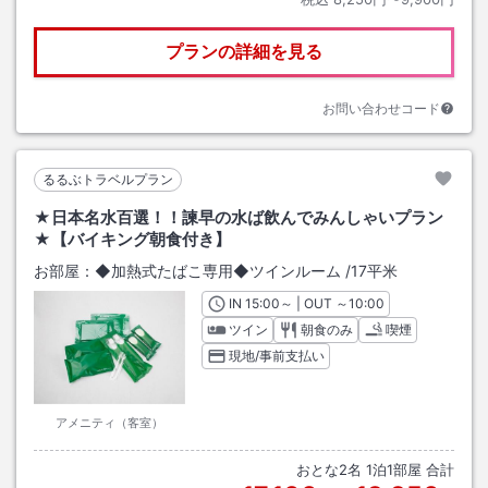
プランの詳細を見る
お問い合わせコード
るるぶトラベルプラン
★日本名水百選！！諫早の水ば飲んでみんしゃいプラン
★【バイキング朝食付き】
お部屋：
◆加熱式たばこ専用◆ツインルーム
/
17平米
IN
チェックイン
15:00
～ | OUT
チェックアウト
～
10:00
ツイン
朝食のみ
喫煙
現地/事前支払い
アメニティ（客室）
おとな
2
名
1
泊
1
部屋 合計