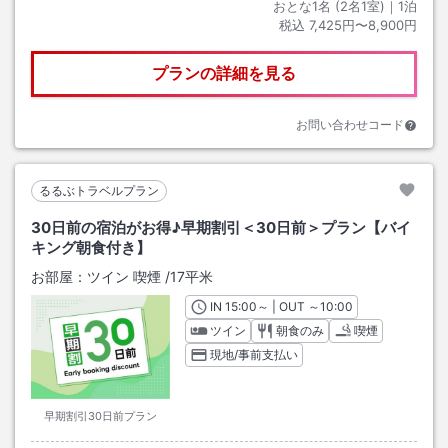
おとな1名 (
2
名1室)｜
1
泊
税込
7,425円〜8,900円
プランの詳細を見る
お問い合わせコード
るるぶトラベルプラン
30日前の宿泊がお得♪早期割引＜30日前＞プラン【バイ
キング朝食付き】
お部屋：
ツイン 喫煙
/
17平米
IN
チェックイン
15:00
～ | OUT
チェックアウト
～
10:00
ツイン
朝食のみ
喫煙
現地/事前支払い
早期割引30日前プラン