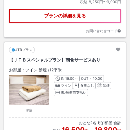
税込
8,250円〜9,900円
プランの詳細を見る
お問い合わせコード
JTBプラン
【ＪＴＢスペシャルプラン】朝食サービスあり
お部屋：
ツイン 禁煙
/
12平米
IN
チェックイン
15:00
～ | OUT
チェックアウト
～
10:00
ツイン
食事なし
禁煙
現地/事前支払い
客室
おとな
2
名
1
泊
1
部屋 合計
16,500
19,800