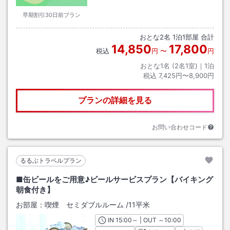
早期割引30日前プラン
おとな
2
名
1
泊
1
部屋 合計
14,850
17,800
税込
円
〜
円
おとな1名 (
2
名1室)｜
1
泊
税込
7,425円〜8,900円
プランの詳細を見る
お問い合わせコード
るるぶトラベルプラン
■缶ビールをご用意♪ビールサービスプラン【バイキング
朝食付き】
お部屋：
喫煙 セミダブルルーム
/
11平米
IN
チェックイン
15:00
～ | OUT
チェックアウト
～
10:00