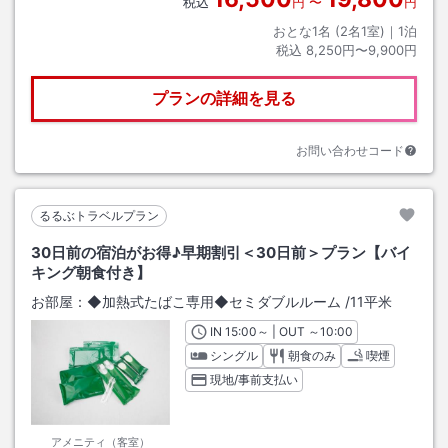
税込
円
〜
円
おとな1名 (
2
名1室)｜
1
泊
税込
8,250円〜9,900円
プランの詳細を見る
お問い合わせコード
るるぶトラベルプラン
30日前の宿泊がお得♪早期割引＜30日前＞プラン【バイ
キング朝食付き】
お部屋：
◆加熱式たばこ専用◆セミダブルルーム
/
11平米
IN
チェックイン
15:00
～ | OUT
チェックアウト
～
10:00
シングル
朝食のみ
喫煙
現地/事前支払い
アメニティ（客室）