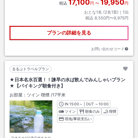
17,100
19,950
税込
円
〜
円
おとな1名 (
2
名1室)｜
1
泊
税込
8,550円〜9,975円
プランの詳細を見る
お問い合わせコード
るるぶトラベルプラン
★日本名水百選！！諫早の水ば飲んでみんしゃいプラン
★【バイキング朝食付き】
お部屋：
ツイン 喫煙
/
17平米
IN
チェックイン
15:00
～ | OUT
チェックアウト
～
10:00
ツイン
朝食のみ
喫煙
現地/事前支払い
日本名水100選長崎名水付