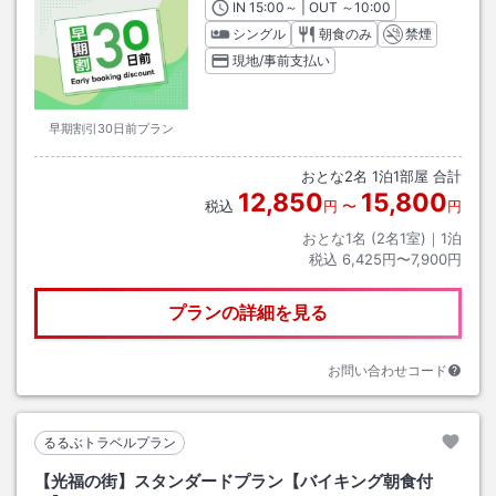
IN
チェックイン
15:00
～ | OUT
チェックアウト
～
10:00
シングル
朝食のみ
禁煙
現地/事前支払い
早期割引30日前プラン
おとな
2
名
1
泊
1
部屋 合計
12,850
15,800
税込
円
〜
円
おとな1名 (
2
名1室)｜
1
泊
税込
6,425円〜7,900円
プランの詳細を見る
お問い合わせコード
るるぶトラベルプラン
【光福の街】スタンダードプラン【バイキング朝食付