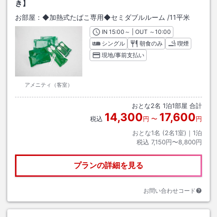
き】
お部屋：
◆加熱式たばこ専用◆セミダブルルーム
/
11平米
IN
チェックイン
15:00
～ | OUT
チェックアウト
～
10:00
シングル
朝食のみ
喫煙
現地/事前支払い
アメニティ（客室）
おとな
2
名
1
泊
1
部屋 合計
14,300
17,600
税込
円
〜
円
おとな1名 (
2
名1室)｜
1
泊
税込
7,150円〜8,800円
プランの詳細を見る
お問い合わせコード