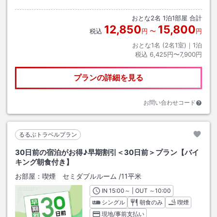
おとな
2
名
1
泊
1
部屋 合計
12,850
15,800
税込
円
〜
円
おとな1名 (
2
名1室)｜
1
泊
税込
6,425円〜7,900円
プランの詳細を見る
お問い合わせコード
るるぶトラベルプラン
30日前の宿泊がお得♪早期割引＜30日前＞プラン【バイ
キング朝食付き】
お部屋：
喫煙 セミダブルルーム
/
11平米
IN
チェックイン
15:00
～ | OUT
チェックアウト
～
10:00
シングル
朝食のみ
喫煙
現地/事前支払い