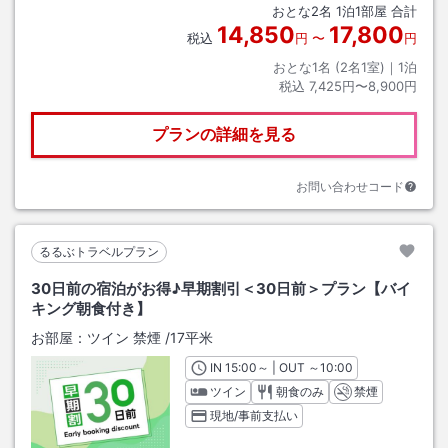
おとな
2
名
1
泊
1
部屋 合計
14,850
17,800
税込
円
〜
円
おとな1名 (
2
名1室)｜
1
泊
税込
7,425円〜8,900円
プランの詳細を見る
お問い合わせコード
るるぶトラベルプラン
30日前の宿泊がお得♪早期割引＜30日前＞プラン【バイ
キング朝食付き】
お部屋：
ツイン 禁煙
/
17平米
IN
チェックイン
15:00
～ | OUT
チェックアウト
～
10:00
ツイン
朝食のみ
禁煙
現地/事前支払い