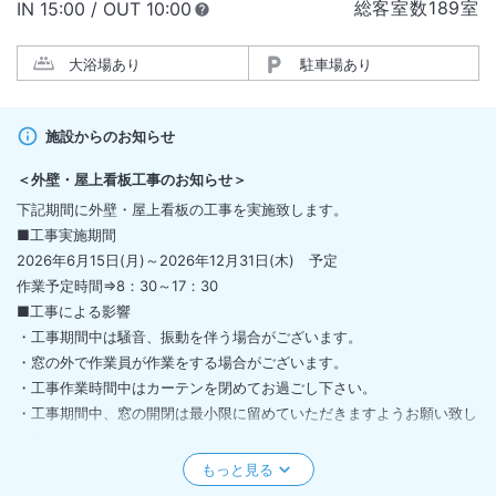
総客室数
189
室
IN
チェックイン
15:00
/ OUT
チェックアウト
10:00
大浴場あり
駐車場あり
施設からのお知らせ
＜
外壁・屋上看板工事のお知らせ
＞
下記期間に外壁・屋上看板の工事を実施致します。
■工事実施期間
2026年6月15日(月)～2026年12月31日(木) 予定
作業予定時間⇒8：30～17：30
■工事による影響
・工事期間中は騒音、振動を伴う場合がございます。
・窓の外で作業員が作業をする場合がございます。
・工事作業時間中はカーテンを閉めてお過ごし下さい。
・工事期間中、窓の開閉は最小限に留めていただきますようお願い致し
ます。
・カバー、足場等により眺望が損なわれる場合がございます。
・工事に伴い、当ホテル駐車場の駐車可能台数が通常より減少致しま