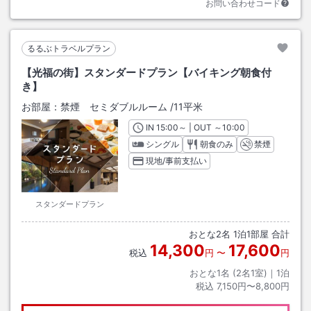
お問い合わせコード
るるぶトラベルプラン
【光福の街】スタンダードプラン【バイキング朝食付
き】
お部屋：
禁煙 セミダブルルーム
/
11平米
IN
チェックイン
15:00
～ | OUT
チェックアウト
～
10:00
シングル
朝食のみ
禁煙
現地/事前支払い
スタンダードプラン
おとな
2
名
1
泊
1
部屋 合計
14,300
17,600
税込
円
〜
円
おとな1名 (
2
名1室)｜
1
泊
税込
7,150円〜8,800円