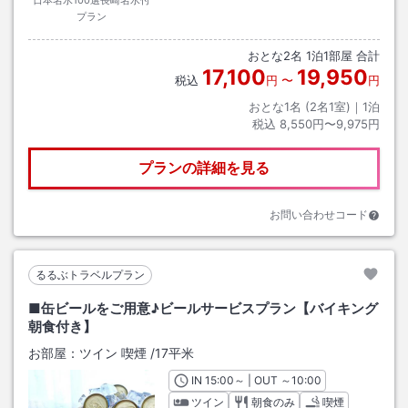
プラン
おとな
2
名
1
泊
1
部屋 合計
17,100
19,950
税込
円
〜
円
おとな1名 (
2
名1室)｜
1
泊
税込
8,550円〜9,975円
プランの詳細を見る
お問い合わせコード
るるぶトラベルプラン
■缶ビールをご用意♪ビールサービスプラン【バイキング
朝食付き】
お部屋：
ツイン 喫煙
/
17平米
IN
チェックイン
15:00
～ | OUT
チェックアウト
～
10:00
ツイン
朝食のみ
喫煙