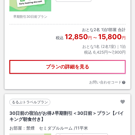
早期割引30日前プラン
おとな
2
名
1
泊
1
部屋 合計
12,850
15,800
税込
円
〜
円
おとな1名 (
2
名1室)｜
1
泊
税込
6,425円〜7,900円
プランの詳細を見る
お問い合わせコード
るるぶトラベルプラン
30日前の宿泊がお得♪早期割引＜30日前＞プラン【バイ
キング朝食付き】
お部屋：
禁煙 セミダブルルーム
/
11平米