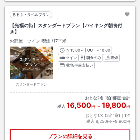
るるぶトラベルプラン
【光福の街】スタンダードプラン【バイキング朝食付
き】
お部屋：
ツイン 喫煙
/
17平米
IN
チェックイン
15:00
～ | OUT
チェックアウト
～
10:00
ツイン
朝食のみ
喫煙
現地/事前支払い
スタンダードプラン
おとな
2
名
1
泊
1
部屋 合計
16,500
19,800
税込
円
〜
円
おとな1名 (
2
名1室)｜
1
泊
税込
8,250円〜9,900円
プランの詳細を見る