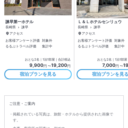
諫早第一ホテル
Ｌ＆Ｌホテルセンリュウ
長崎県
諫早
長崎県
諫早
アクセス
アクセス
お客様アンケート評価
対象外
お客様アンケート評価
対象外
るるぶトラベル評価
集計中
るるぶトラベル評価
集計中
おとな
2
名
｜
1
泊
1
部屋｜合計税込
おとな
2
名
｜
1
泊
1
部屋
9,900
19,200
7,000
1
円 〜
円
円 〜
宿泊プランを見る
宿泊プランを見
ご注意・ご案内
掲載されている写真は、旅館・ホテルから提供された画像で
す。