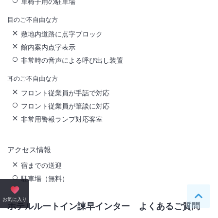
車椅子用の駐車場
目のご不自由な方
敷地内道路に点字ブロック
館内案内点字表示
非常時の音声による呼び出し装置
耳のご不自由な方
フロント従業員が手話で対応
フロント従業員が筆談に対応
非常用警報ランプ対応客室
アクセス情報
宿までの送迎
駐車場（無料）
ペー
お気に入り
ホテルルートイン諫早インター
よくあるご質問