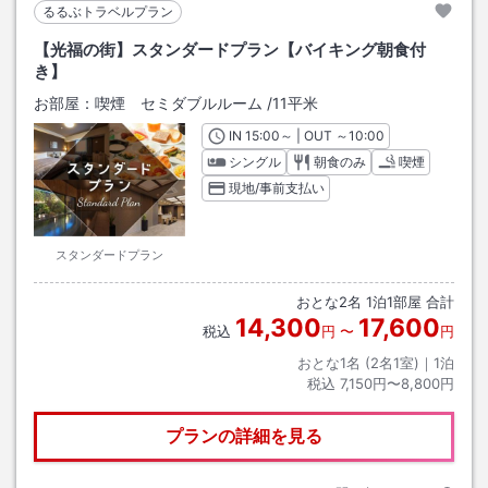
るるぶトラベルプラン
【光福の街】スタンダードプラン【バイキング朝食付
き】
お部屋：
喫煙 セミダブルルーム
/
11平米
IN
チェックイン
15:00
～ | OUT
チェックアウト
～
10:00
シングル
朝食のみ
喫煙
現地/事前支払い
スタンダードプラン
おとな
2
名
1
泊
1
部屋 合計
14,300
17,600
税込
円
〜
円
おとな1名 (
2
名1室)｜
1
泊
税込
7,150円〜8,800円
プランの詳細を見る