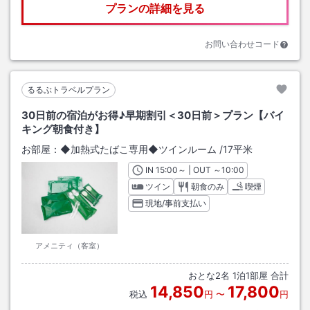
プランの詳細を見る
お問い合わせコード
るるぶトラベルプラン
30日前の宿泊がお得♪早期割引＜30日前＞プラン【バイ
キング朝食付き】
お部屋：
◆加熱式たばこ専用◆ツインルーム
/
17平米
IN
チェックイン
15:00
～ | OUT
チェックアウト
～
10:00
ツイン
朝食のみ
喫煙
現地/事前支払い
アメニティ（客室）
おとな
2
名
1
泊
1
部屋 合計
14,850
17,800
税込
円
〜
円