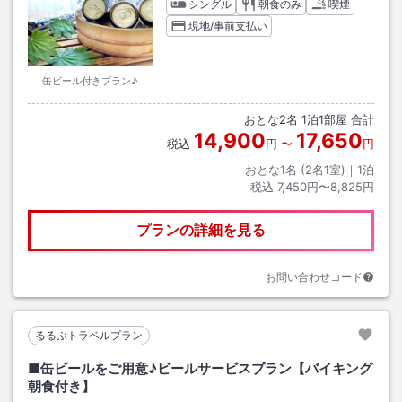
シングル
朝食のみ
喫煙
現地/事前支払い
缶ビール付きプラン♪
おとな
2
名
1
泊
1
部屋 合計
14,900
17,650
税込
円
〜
円
おとな1名 (
2
名1室)｜
1
泊
税込
7,450円〜8,825円
プランの詳細を見る
お問い合わせコード
るるぶトラベルプラン
■缶ビールをご用意♪ビールサービスプラン【バイキング
朝食付き】