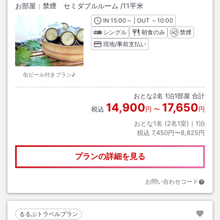
お部屋：
禁煙 セミダブルルーム
/
11平米
IN
チェックイン
15:00
～ | OUT
チェックアウト
～
10:00
シングル
朝食のみ
禁煙
現地/事前支払い
缶ビール付きプラン♪
おとな
2
名
1
泊
1
部屋 合計
14,900
17,650
税込
円
〜
円
おとな1名 (
2
名1室)｜
1
泊
税込
7,450円〜8,825円
プランの詳細を見る
お問い合わせコード
るるぶトラベルプラン