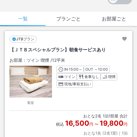
一覧
プランごと
お部屋ごと
JTBプラン
【ＪＴＢスペシャルプラン】朝食サービスあり
お部屋：
ツイン 喫煙
/
12平米
IN
チェックイン
15:00
～ | OUT
チェックアウト
～
10:00
ツイン
食事なし
喫煙
現地/事前支払い
客室
おとな
2
名
1
泊
1
部屋 合計
16,500
19,800
税込
円
〜
円
おとな1名 (
2
名1室)｜
1
泊