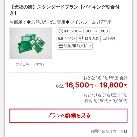
【光福の街】スタンダードプラン【バイキング朝食付
き】
お部屋：
◆加熱式たばこ専用◆ツインルーム
/
17平米
IN
チェックイン
15:00
～ | OUT
チェックアウト
～
10:00
ツイン
朝食のみ
喫煙
現地/事前支払い
アメニティ（客室）
おとな
2
名
1
泊
1
部屋 合計
16,500
19,800
税込
円
〜
円
おとな1名 (
2
名1室)｜
1
泊
税込
8,250円〜9,900円
プランの詳細を見る
お問い合わせコード