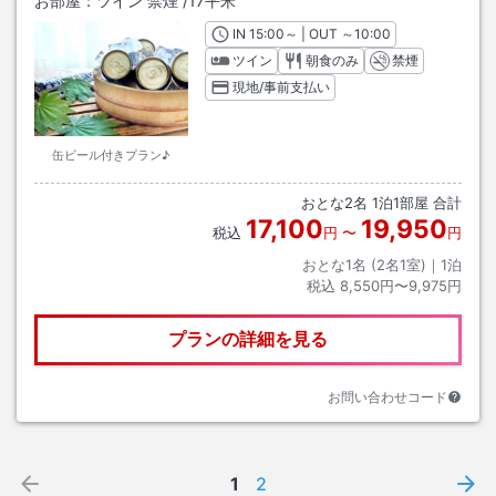
お部屋：
ツイン 禁煙
/
17平米
IN
チェックイン
15:00
～ | OUT
チェックアウト
～
10:00
ツイン
朝食のみ
禁煙
現地/事前支払い
缶ビール付きプラン♪
おとな
2
名
1
泊
1
部屋 合計
17,100
19,950
税込
円
〜
円
おとな1名 (
2
名1室)｜
1
泊
税込
8,550円〜9,975円
プランの詳細を見る
お問い合わせコード
1
2