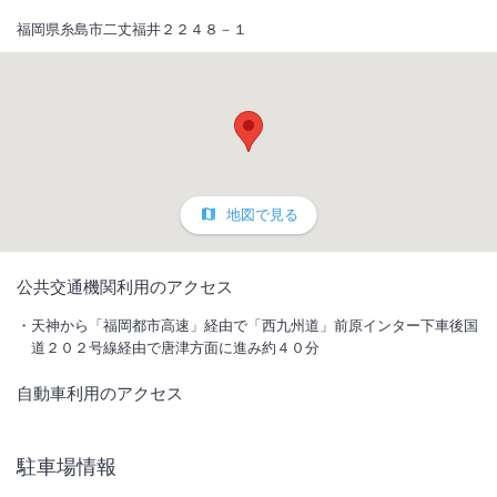
福岡県糸島市二丈福井２２４８－１
地図で見る
1
/
10
公共交通機関利用のアクセス
外観
天神から「福岡都市高速」経由で「西九州道」前原インター下車後国
道２０２号線経由で唐津方面に進み約４０分
糸島を贅沢に愉しむ全5部屋のオールスイートプールヴィラズ。自然を
自動車利用のアクセス
満喫しながら心休まるひとときをお過ごしください。
IN
チェックイン
15:00
/ OUT
チェック
11:00
駐車場情報