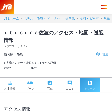
ｕｂｕｓｕｎａ佐波 アクセス・地図・送迎情報【JTB】＜糸島＞
JTBホーム
ホテル・旅館・宿
九州
福岡県
福岡・太宰府
糸島
ｕｂｕｓｕｎａ佐波のアクセス・地図・送迎
情報
（
ウブスナサナミ
）
福岡県
糸島
地図
お客様アンケート評価
るるぶトラベル評価
対象外
集計中
基本情報
プラン
写真
口コミ
アクセス
アクセス情報