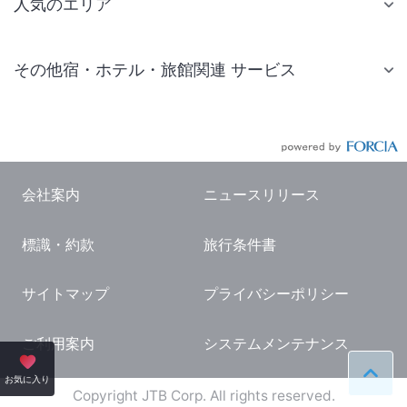
人気のエリア
札幌 ホテル
その他宿・ホテル・旅館関連 サービス
仙台 ホテル
国内旅行・国内ツアー
東京ディズニーリゾート(R)周辺 ホテル
JR・新幹線付きツアー
東京 ホテル
航空券付きツアー
東京ドーム ホテル
会社案内
ニュースリリース
現地観光・レジャーチケット
新宿 ホテル
標識・約款
旅行条件書
国内観光ガイド
横浜 ホテル
旅行・観光情報
熱海 ホテル
サイトマップ
プライバシーポリシー
名古屋 ホテル
ご利用案内
システムメンテナンス
京都 ホテル
ペー
お気に入り
大阪 ホテル
Copyright JTB Corp. All rights reserved.