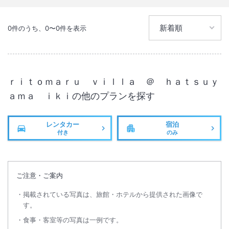
IN
チェックイン
15:00
/ OUT
チェック
10:00
0
件のうち、
0
〜
0
件を表示
無線LAN
駐車場あり
ｒｉｔｏｍａｒｕ ｖｉｌｌａ ＠ ｈａｔｓｕｙ
ａｍａ ｉｋｉ
の他のプランを探す
レンタカー
宿泊
付き
のみ
ご注意・ご案内
掲載されている写真は、旅館・ホテルから提供された画像で
す。
食事・客室等の写真は一例です。