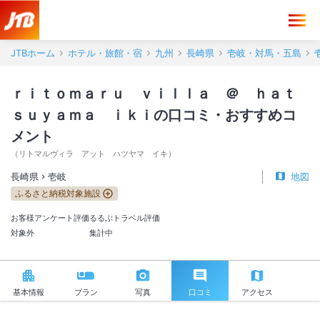
ｒｉｔｏｍａｒｕ ｖｉｌｌａ ＠ ｈａｔｓｕｙａｍａ ｉｋｉ 口
JTBホーム
ホテル・旅館・宿
九州
長崎県
壱岐・対馬・五島
ｒｉｔｏｍａｒｕ ｖｉｌｌａ ＠ ｈａｔ
ｓｕｙａｍａ ｉｋｉの口コミ・おすすめコ
メント
（
リトマルヴィラ アット ハツヤマ イキ
）
長崎県
壱岐
地図
ふるさと納税対象施設
お客様アンケート評価
るるぶトラベル評価
対象外
集計中
基本情報
プラン
写真
口コミ
アクセス