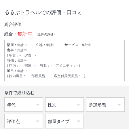
るるぶトラベルでの評価・口コミ
総合評価
集計中
総合：
(全
件の評価)
部屋：
立地：
サービス：
集計中
集計中
集計中
食事：
集計中
朝食
：
-
夕食
：
-
設備：
集計中
館内
：
-
部屋
：
-
寝具
：
-
アメニティ
：
-
風呂：
集計中
館内風呂
：
-
部屋風呂
：
-
客室付露天風呂
：
-
1
/
6
条件で絞り込む
外観
「離島に暮らすように泊まる一棟貸しヴィラ」露天風呂とサウナでとと
のい、ＢＢＱテラスで壱岐の食材を堪能！