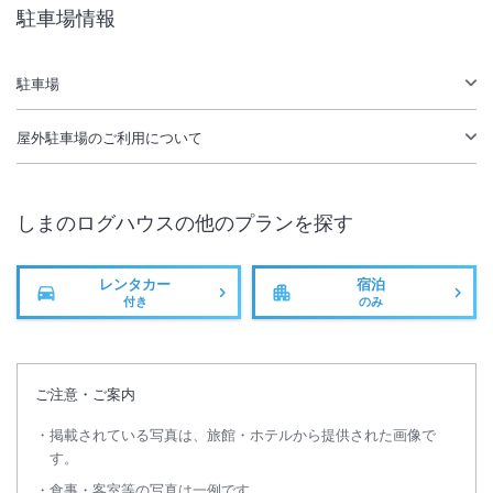
IN
チェックイン
15:00
/ OUT
チェック
10:00
駐車場情報
無線LAN
駐車場あり
駐車場
屋外駐車場
のご利用について
しまのログハウス
の他のプランを探す
レンタカー
宿泊
付き
のみ
ご注意・ご案内
掲載されている写真は、旅館・ホテルから提供された画像で
す。
食事・客室等の写真は一例です。