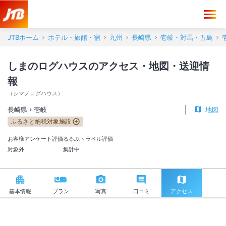
しまのログハウス アクセス・地図・送迎情報【JTB】＜壱岐＞
JTBホーム
ホテル・旅館・宿
九州
長崎県
壱岐・対馬・五島
しまのログハウスのアクセス・地図・送迎情
報
（
シマノログハウス
）
長崎県
壱岐
地図
ふるさと納税対象施設
お客様アンケート評価
るるぶトラベル評価
対象外
集計中
基本情報
プラン
写真
口コミ
アクセス