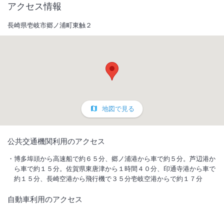
アクセス情報
長崎県壱岐市郷ノ浦町東触２
地図で見る
1
/
10
公共交通機関利用のアクセス
外観
博多埠頭から高速船で約６５分、郷ノ浦港から車で約５分。芦辺港か
ら車で約１５分。佐賀県東唐津から１時間４０分、印通寺港から車で
約１５分、長崎空港から飛行機で３５分壱岐空港からで約１７分
癒やしと寛ぎの「壱岐なログ」最大10名様ご利用可！BBQやクッキング
薪ストーブでのピザ作り体験、楽器の演奏におすすめ♪お米の無料サー
自動車利用のアクセス
ビスあり