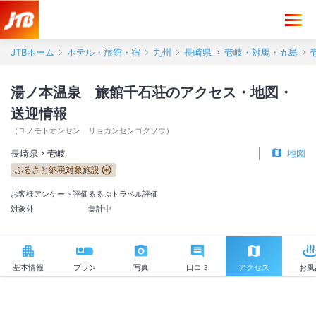
湯ノ本温泉 旅館千石荘 アクセス・地図・送迎情報【JTB】＜壱岐＞
JTBホーム
ホテル・旅館・宿
九州
長崎県
壱岐・対馬・五島
湯ノ本温泉 旅館千石荘のアクセス・地図・
送迎情報
（
ユノモトオンセン リョカンセンゴクソウ
）
長崎県
壱岐
地図
ふるさと納税対象施設
お客様アンケート評価
るるぶトラベル評価
対象外
集計中
基本情報
プラン
写真
口コミ
アクセス
お風