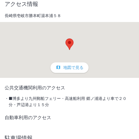
アクセス情報
長崎県壱岐市勝本町湯本浦５８
地図で見る
1
/
10
公共交通機関利用のアクセス
外観
■博多より九州郵船フェリー・高速船利用 郷ノ浦港より車で２０
分・芦辺港より１５分
新鮮な海の幸たっぷりのお料理と約1700年の歴史を持つ温泉が自慢♪庶
自動車利用のアクセス
民派のアットホーム宿で壱岐島の観光の拠点に最適です♪
IN
チェックイン
15:00
/ OUT
チェック
10:00
駐車場情報