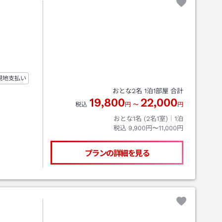
現地支払い
おとな
2
名
1
泊
1
部屋 合計
19,800
22,000
税込
円
〜
円
おとな1名 (
2
名1室)｜
1
泊
税込
9,900円〜11,000円
プランの詳細を見る