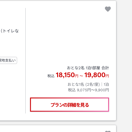
（トイレな
現地支払い
おとな
2
名
1
泊
1
部屋 合計
18,150
19,800
税込
円
〜
円
おとな1名 (
2
名1室)｜
1
泊
税込
9,075円〜9,900円
プランの詳細を見る