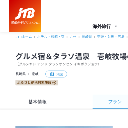
海外旅行
JTBホーム
ホテル・旅館・宿
九州
長崎県
壱岐・対馬・五島
グルメ宿＆タラソ温泉 壱岐牧場
（
グルメヤド アンド タラソオンセン イキボクジョウ
）
長崎県
壱岐
地図
ふるさと納税対象施設
基本情報
プラン