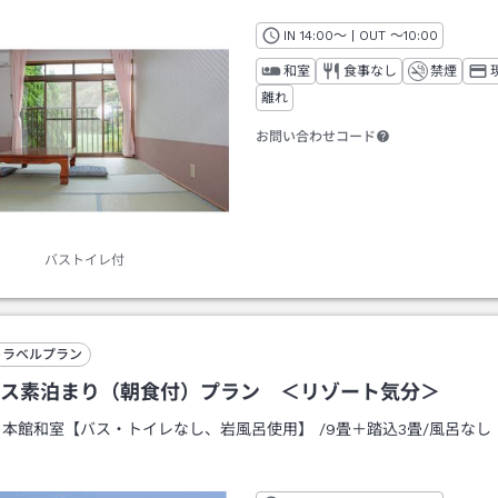
IN
チェックイン
14:00
～ | OUT
チェックアウト
～
10:00
和室
食事なし
禁煙
離れ
お問い合わせコード
バストイレ付
トラベルプラン
ス素泊まり（朝食付）プラン ＜リゾート気分＞
：
本館和室【バス・トイレなし、岩風呂使用】
/
9畳＋踏込3畳
/風呂なし