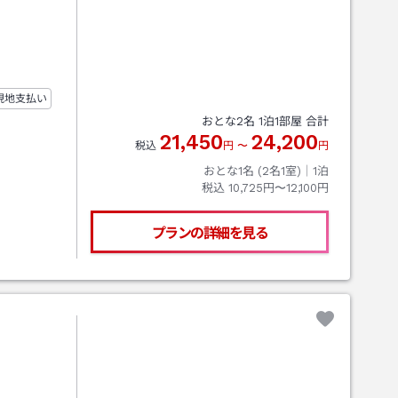
現地支払い
おとな
2
名
1
泊
1
部屋 合計
21,450
24,200
税込
円
〜
円
おとな1名 (
2
名1室)｜
1
泊
税込
10,725円〜12,100円
プランの詳細を見る