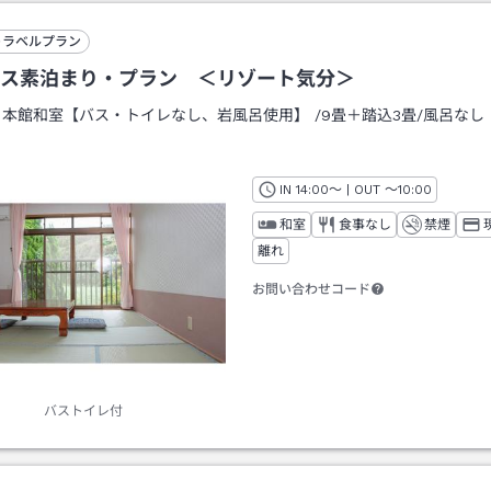
トラベルプラン
ス素泊まり・プラン ＜リゾート気分＞
：
本館和室【バス・トイレなし、岩風呂使用】
/
9畳＋踏込3畳
/風呂なし
IN
チェックイン
14:00
～ | OUT
チェックアウト
～
10:00
和室
食事なし
禁煙
離れ
お問い合わせコード
バストイレ付