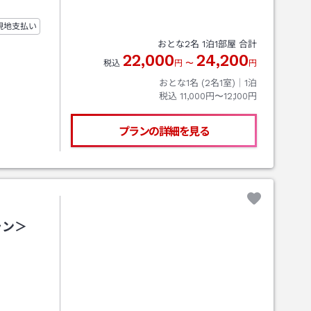
現地支払い
おとな
2
名
1
泊
1
部屋 合計
22,000
24,200
税込
円
〜
円
おとな1名 (
2
名1室)｜
1
泊
税込
11,000円〜12,100円
プランの詳細を見る
ラン＞