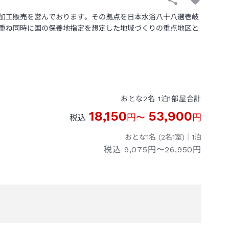
加工販売を営んでおります。その拠点を日本水浴八十八選壱岐
重ね同時に国の保養地指定を想定した地域づくりの重点地区と
おとな
2
名
1
泊
1
部屋
合計
18,150
53,900
円
〜
円
税込
おとな1名 (
2
名1室)｜
1
泊
税込
9,075円〜26,950円