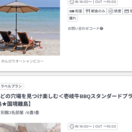
IN
チェックイン
14:00
～ | OUT
チェックアウト
～
10:00
和室
朝食のみ
禁煙
離れ
お問い合わせコード
のんびりオーシャンビユー
トラベルプラン
どの穴場を見つけ楽しむ＜壱岐牛BBQスタンダードプ
島★国境離島】
：
別館3名部屋
/
6畳1畳
IN
チェックイン
14:00
～ | OUT
チェックアウト
～
10:00