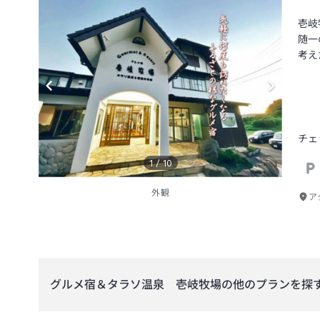
壱岐
随一
考え
チェ
1
/
10
外観
ア
グルメ宿＆タラソ温泉 壱岐牧場
の他のプランを探