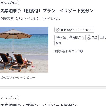
トラベルプラン
ス素泊まり（朝食付）プラン ＜リゾート気分＞
：
別館和室【バストイレ付】
/
/トイレなし
IN
チェックイン
14:00
～ | OUT
チェックアウト
～
10:00
和室
朝食のみ
禁煙
離れ
お問い合わせコード
のんびりオーシャンビユー
トラベルプラン
ス素泊まり・プラン ＜リゾート気分＞