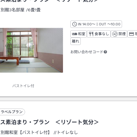
：
別館3名部屋
/
6畳1畳
IN
チェックイン
14:00
～ | OUT
チェックアウト
～
10:00
和室
食事なし
禁煙
離れ
お問い合わせコード
バストイレ付
トラベルプラン
ス素泊まり・プラン ＜リゾート気分＞
：
別館和室【バストイレ付】
/
/トイレなし