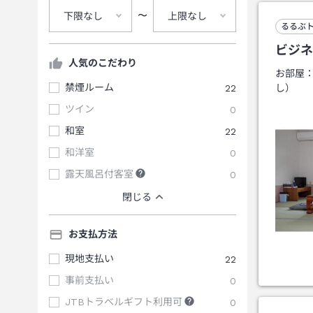
〜
下限なし
上限なし
るるぶ
ビジネ
人気のこだわり
お部屋
禁煙ルーム
22
し）
ツイン
0
和室
22
和洋室
0
露天風呂付客室
0
閉じる
お支払方法
現地支払い
22
事前支払い
0
JTBトラベルギフト利用可
0