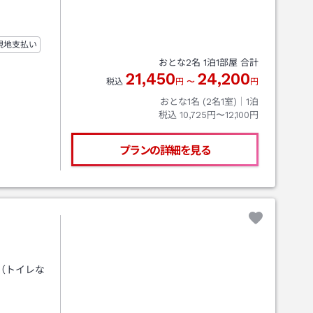
現地支払い
おとな
2
名
1
泊
1
部屋 合計
21,450
24,200
税込
円
〜
円
おとな1名 (
2
名1室)｜
1
泊
税込
10,725円〜12,100円
プランの詳細を見る
（トイレな