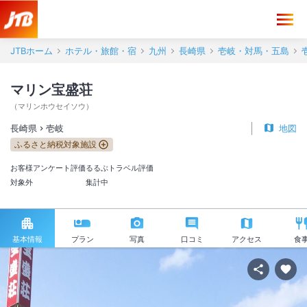
JTBホーム
ホテル・旅館・宿
九州
長崎県
壱岐・対馬・五島
マリン宝盛荘
（
マリンホウセイソウ
）
長崎県
壱岐
地図
ふるさと納税対象施設
お客様アンケート評価
るるぶトラベル評価
対象外
集計中
基本情報
プラン
写真
口コミ
アクセス
食