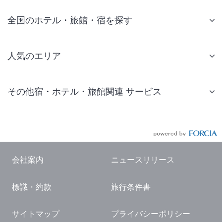
全国のホテル・旅館・宿を探す
人気のエリア
札幌 ホテル
その他宿・ホテル・旅館関連 サービス
仙台 ホテル
国内旅行・国内ツアー
東京ディズニーリゾート(R)周辺 ホテル
JR・新幹線付きツアー
東京 ホテル
航空券付きツアー
東京ドーム ホテル
会社案内
ニュースリリース
現地観光・レジャーチケット
新宿 ホテル
標識・約款
旅行条件書
国内観光ガイド
横浜 ホテル
旅行・観光情報
熱海 ホテル
サイトマップ
プライバシーポリシー