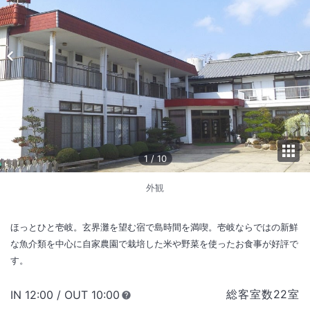
1
/
10
外観
ほっとひと壱岐。玄界灘を望む宿で島時間を満喫。壱岐ならではの新鮮
な魚介類を中心に自家農園で栽培した米や野菜を使ったお食事が好評で
す。
総客室数
22
室
IN
チェックイン
12:00
/ OUT
チェックアウト
10:00