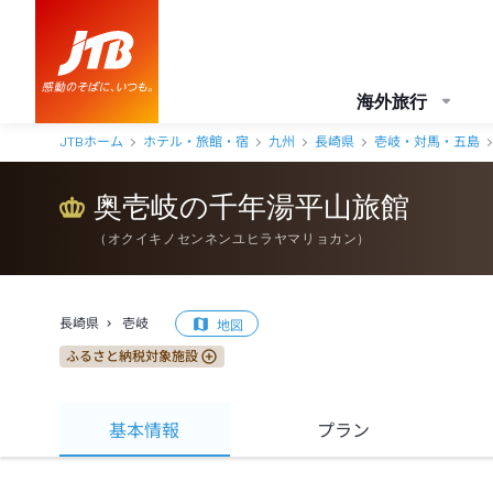
海外旅行
JTBホーム
ホテル・旅館・宿
九州
長崎県
壱岐・対馬・五島
奥壱岐の千年湯平山旅館
（
オクイキノセンネンユヒラヤマリョカン
）
長崎県
壱岐
地図
ふるさと納税対象施設
基本情報
プラン