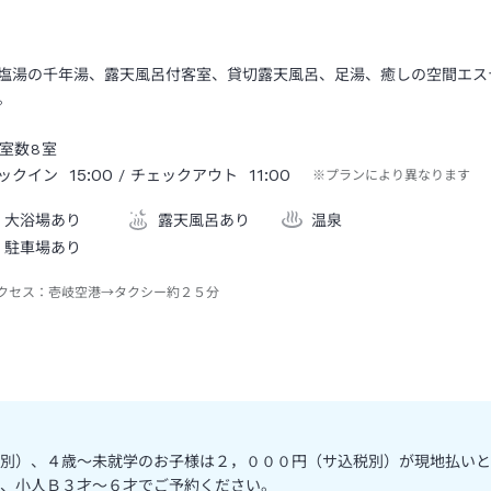
塩湯の千年湯、露天風呂付客室、貸切露天風呂、足湯、癒しの空間エス
。
室数
8
室
15:00
11:00
ックイン
/ チェックアウト
※プランにより異なります
大浴場あり
露天風呂あり
温泉
駐車場あり
クセス：
壱岐空港→タクシー約２５分
別）、４歳～未就学のお子様は２，０００円（サ込税別）が現地払いと
、小人Ｂ３才～６才でご予約ください。