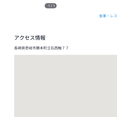
1
/
1
食事・レ
アクセス情報
長崎県壱岐市勝本町立石西触７７