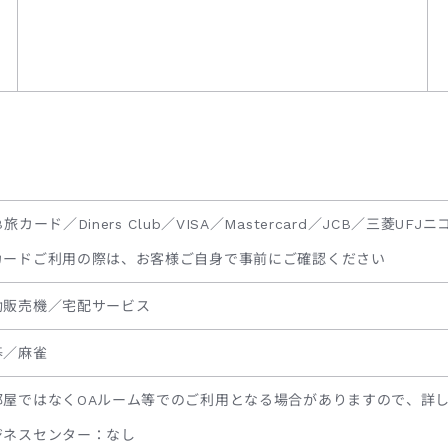
B旅カード／Diners Club／VISA／Mastercard／JCB／三菱UFJニ
カードご利用の際は、お客様ご自身で事前にご確認ください
動販売機／宅配サービス
碁／麻雀
部屋ではなくOAルーム等でのご利用となる場合がありますので、詳
ジネスセンター：なし