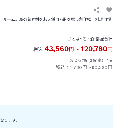
テルーム。島の旬素材を若大将自ら腕を振う創作郷土料理自慢
おとな
2
名
1
泊
1
部屋
合計
43,560
120,780
円
〜
円
税込
おとな1名 (
2
名1室)｜
1
泊
税込
21,780円〜60,390円
なります。