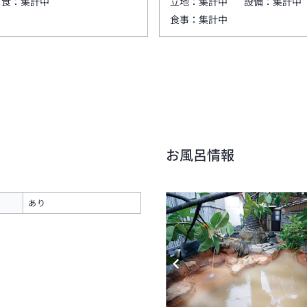
夕食：
集計中
立地：
集計中
設備：
集計中
食事：
集計中
お風呂情報
あり