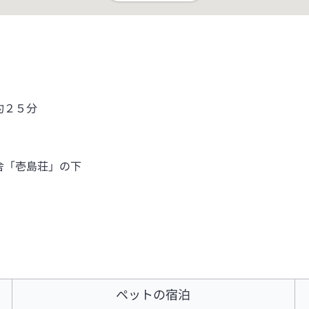
約２５分
舎「壱島荘」の下
ペットの宿泊