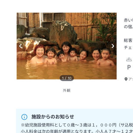
赤い
の宿
総客
チェ
1
/
10
ア
外観
施設からのお知らせ
※幼児施設使用料として０歳～３歳は１，０００円（サ込税
小人料金は次の年齢が適用となります。小人Ａ７才～１２才