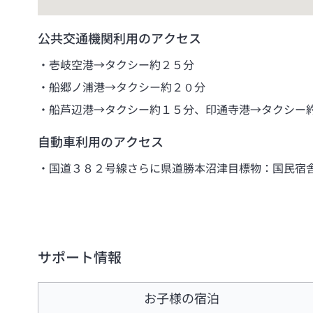
公共交通機関利用のアクセス
壱岐空港→タクシー約２５分
船郷ノ浦港→タクシー約２０分
船芦辺港→タクシー約１５分、印通寺港→タクシー
自動車利用のアクセス
国道３８２号線さらに県道勝本沼津目標物：国民宿
サポート情報
お子様の宿泊