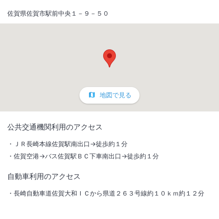
佐賀県佐賀市駅前中央１－９－５０
地図で見る
1
/
10
公共交通機関利用のアクセス
外観
ＪＲ長崎本線佐賀駅南出口→徒歩約１分
佐賀空港→バス佐賀駅ＢＣ下車南出口→徒歩約１分
駅徒歩１分。駐車場完備の利便性に富んだホテル。３０品以上の和洋バ
イキング朝食と大浴場が無料。全客室Wi-Fi完備、加湿機能付空気清浄
自動車利用のアクセス
機完備。
長崎自動車道佐賀大和ＩＣから県道２６３号線約１０ｋｍ約１２分
総客室数
200
室
IN
チェックイン
15:00
/ OUT
チェックアウト
10:00