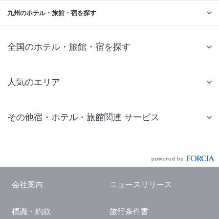
九州のホテル・旅館・宿を探す
全国のホテル・旅館・宿を探す
人気のエリア
札幌 ホテル
その他宿・ホテル・旅館関連 サービス
仙台 ホテル
国内旅行・国内ツアー
東京ディズニーリゾート(R)周辺 ホテル
JR・新幹線付きツアー
東京 ホテル
航空券付きツアー
東京ドーム ホテル
会社案内
ニュースリリース
現地観光・レジャーチケット
新宿 ホテル
標識・約款
旅行条件書
国内観光ガイド
横浜 ホテル