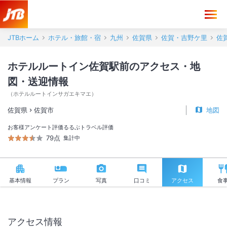
ホテルルートイン佐賀駅前 アクセス・地図・送迎情報【JTB】＜佐賀
JTBホーム
ホテル・旅館・宿
九州
佐賀県
佐賀・吉野ケ里
佐
ホテルルートイン佐賀駅前のアクセス・地
図・送迎情報
（
ホテルルートインサガエキマエ
）
佐賀県
佐賀市
地図
お客様アンケート評価
るるぶトラベル評価
79点
集計中
基本情報
プラン
写真
口コミ
アクセス
食
アクセス情報