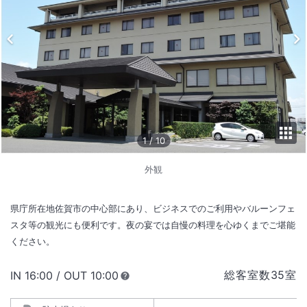
1
/
10
外観
県庁所在地佐賀市の中心部にあり、ビジネスでのご利用やバルーンフェ
スタ等の観光にも便利です。夜の宴では自慢の料理を心ゆくまでご堪能
ください。
総客室数
35
室
IN
チェックイン
16:00
/ OUT
チェックアウト
10:00