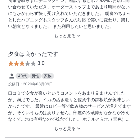
食事を取らずにチェックイン、相談するとホテル内のお店に問
い合わせていただき、オーダーストップまであまり時間がない
にもかかわらず快く受け入れていただきました。 朝食のちょっ
としたハプニングもスタッフさんの対応で笑いに変わり、楽し
い朝食となりました。 また利用したいと思いました。
もっと見る
夕食は良かったです
3.0
40代
男性
家族
投稿日：
2020年08月09日
口コミで夕食が良いというコメントをあまり見ませんでした
が、満足でした。イカの活き造りと佐賀牛の鉄板焼が美味しい
かったです。 最近はロビー等で飲み物のサービスが増えてます
が、そういうものはありません。部屋の冷蔵庫がなかなか冷え
なくて…氷は有料なので残念でした。 ホテルと立地（景色）は
良いのですが、設備等をもう少し充実して欲しいと思いまし
もっと見る
た。値段に対して割高な印象でした。