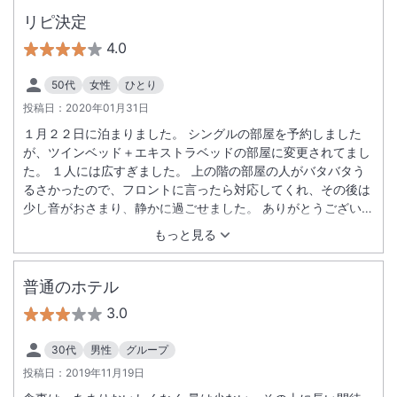
リピ決定
4.0
50代
女性
ひとり
投稿日：
2020年01月31日
１月２２日に泊まりました。 シングルの部屋を予約しました
が、ツインベッド＋エキストラベッドの部屋に変更されてまし
た。 １人には広すぎました。 上の階の部屋の人がバタバタう
るさかったので、フロントに言ったら対応してくれ、その後は
少し音がおさまり、静かに過ごせました。 ありがとうございま
した。 現地で朝食を付けましたが、前日夜の宴会で食べたのが
もっと見る
消化してなくお腹空かず、折角のご当地料理があまり食べれな
くて残念でした。 展望レストランから、海が見れて、感動しま
した。 （前日から唐津に来てるのに、未だ海を見てなかったの
普通のホテル
で…部屋は川側でした） 大浴場は温泉ではないものの、お湯が
3.0
良かったです。 シャンプーバーに気付くのが遅くて使えません
でした。 全体的には満足なので、また近いうちに泊まらせてい
30代
男性
グループ
ただきたいと思います。 お世話になりました。
投稿日：
2019年11月19日