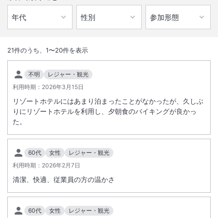
1
/
10
外観
21
件のうち、
1
〜
20
件を表示
唐津湾・松浦川を見渡す、唐津屈指の眺望が自慢。季節毎に変わるお楽
不明
レジャー・観光
しみビュッフェ、大浴場でゆったりリゾートステイ。全館Ｗｉ－Ｆｉ対
利用時期：
2026年3月15日
応
リゾートホテルにはあまり泊まったことがなかったが、久しぶ
りにリゾートホテルを利用し、夕朝食のバイキングが良かっ
総客室数
206
室
IN
チェックイン
15:00
/ OUT
チェックアウト
11:00
た。
大浴場あり
駐車場あり
60代
女性
レジャー・観光
利用時期：
2026年2月7日
施設からのお知らせ
清潔、快適、従業員の方の温かさ
当ホテルでは、ベビーグッズの貸出しを無料で行っておりますのでお知
らせいたします。
60代
女性
レジャー・観光
【セルフ】