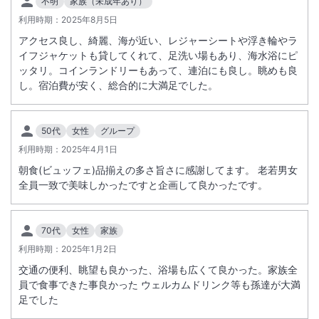
不明
家族（未成年あり）
利用時期：
2025年8月5日
アクセス良し、綺麗、海が近い、レジャーシートや浮き輪やラ
イフジャケットも貸してくれて、足洗い場もあり、海水浴にピ
ッタリ。コインランドリーもあって、連泊にも良し。眺めも良
し。宿泊費が安く、総合的に大満足でした。
50代
女性
グループ
利用時期：
2025年4月1日
朝食(ビュッフェ)品揃えの多さ旨さに感謝してます。 老若男女
全員一致で美味しかったですと企画して良かったです。
70代
女性
家族
利用時期：
2025年1月2日
交通の便利、眺望も良かった、浴場も広くて良かった。家族全
員で食事できた事良かった ウェルカムドリンク等も孫達が大満
足でした