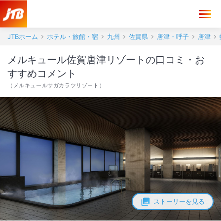
メルキュール佐賀唐津リゾート 口コミ・おすすめコメント＜唐津＞
JTBホーム
ホテル・旅館・宿
九州
佐賀県
唐津・呼子
唐津
メルキュール佐賀唐津リゾートの口コミ・お
すすめコメント
（
メルキュールサガカラツリゾート
）
ストーリーを見る