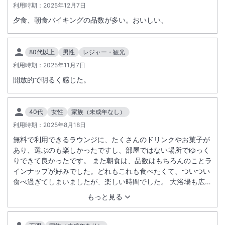
オムツペール、ベビーバス、お風呂マット、ベビーソファー、踏み台
利用時期：
2025年12月7日
（ステップ）等
夕食、朝食バイキングの品数が多い。おいしい、
【フロント】
クーファン、ベビーベッド、哺乳瓶煮沸器
【レストラン】
80代以上
男性
レジャー・観光
紙エプロン、離乳食（10ヵ月用と12ヵ月用）
利用時期：
2025年11月7日
開放的で明るく感じた。
※数に限りがございますので予めご了承ください。
40代
女性
家族（未成年なし）
利用時期：
2025年8月18日
無料で利用できるラウンジに、たくさんのドリンクやお菓子が
あり、選ぶのも楽しかったですし、部屋ではない場所でゆっく
りできて良かったです。 また朝食は、品数はもちろんのことラ
インナップが好みでした。どれもこれも食べたくて、ついつい
食べ過ぎてしまいましたが、楽しい時間でした。 大浴場も広く
て、快適でした。
もっと見る