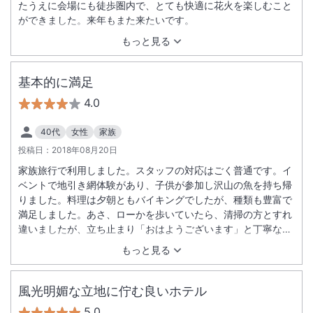
たうえに会場にも徒歩圏内で、とても快適に花火を楽しむこと
ができました。来年もまた来たいです。
もっと見る
基本的に満足
4.0
40代
女性
家族
投稿日：
2018年08月20日
家族旅行で利用しました。スタッフの対応はごく普通です。イ
ベントで地引き網体験があり、子供が参加し沢山の魚を持ち帰
りました。料理は夕朝ともバイキングでしたが、種類も豊富で
満足しました。あさ、ローかを歩いていたら、清掃の方とすれ
違いましたが、立ち止まり「おはようございます」と丁寧な挨
拶がありました。 大きいホテルなので、部屋案内があるかと思
もっと見る
っていましたが ありませんでした。カートも そのときはな
く、重い荷物を自分達で運びました。毎年旅行しますが、ホテ
ルによって違います。
風光明媚な立地に佇む良いホテル
5.0