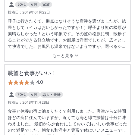
50代
女性
家族
投稿日：
2019年01月22日
呼子に行きたくて、拠点になりそうな唐津を選びましたが、結
果として（イカはおいしかったですが！）呼子より虹の松原が
素晴らしかった！という印象です。その虹の松原に朝、散歩す
ることができる好立地です。お部屋は洋室でしたが、広々とし
て快適でした。お風呂も温泉ではないようですが、選べるシャ
ンプーなどもあり、工夫されているな・・と感じます。朝食も
もっと見る
様々な食材があり、美味しくいただきました。お世話になりま
した。
眺望と食事がいい！
4.0
70代
女性
恋人・夫婦
投稿日：
2018年11月28日
食事と休養の宿に泊まりたくて利用しました。唐津から２時間
ほどの所に住んでいますが、近くても海と緑で旅情は十分に味
わえました。 最初から夕食付にしておいておいしい食事だった
ので満足でした。朝食も和洋中と豊富で体にいいメニューでし