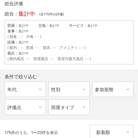
総合評価
集計中
総合：
(全
175
件の評価)
部屋：
立地：
サービス：
集計中
集計中
集計中
食事：
集計中
朝食
：
-
夕食
：
-
設備：
集計中
館内
：
-
部屋
：
-
寝具
：
-
アメニティ
：
-
風呂：
集計中
館内風呂
：
-
部屋風呂
：
-
客室付露天風呂
：
-
条件で絞り込む
175
件のうち、
1
〜
20
件を表示