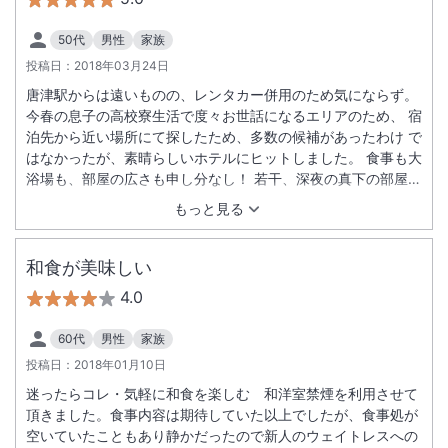
50代
男性
家族
投稿日：
2018年03月24日
唐津駅からは遠いものの、レンタカー併用のため気にならず。
今春の息子の高校寮生活で度々お世話になるエリアのため、 宿
泊先から近い場所にて探したため、多数の候補があったわけ で
はなかったが、素晴らしいホテルにヒットしました。 食事も大
浴場も、部屋の広さも申し分なし！ 若干、深夜の真下の部屋の
宴会騒ぎが煩わしく、フロントに 連絡はしましたが、他は良か
もっと見る
ったです。 また定期的に利用させていただきます。
和食が美味しい
4.0
60代
男性
家族
投稿日：
2018年01月10日
迷ったらコレ・気軽に和食を楽しむ 和洋室禁煙を利用させて
頂きました。食事内容は期待していた以上でしたが、食事処が
空いていたこともあり静かだったので新人のウェイトレスへの