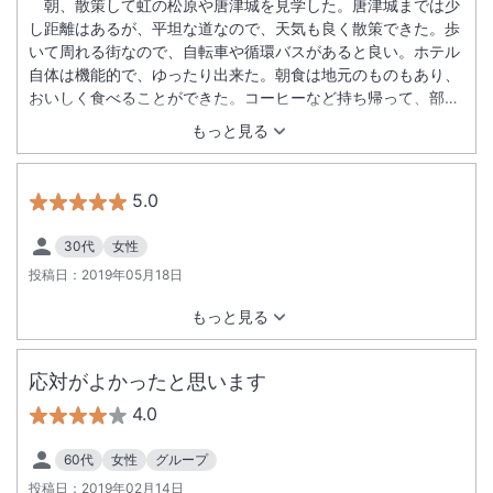
朝、散策して虹の松原や唐津城を見学した。唐津城までは少
し距離はあるが、平坦な道なので、天気も良く散策できた。歩
いて周れる街なので、自転車や循環バスがあると良い。ホテル
自体は機能的で、ゆったり出来た。朝食は地元のものもあり、
おいしく食べることができた。コーヒーなど持ち帰って、部屋
で楽しめると良いと思う。また全館禁煙とのことで、もっとお
もっと見る
客様に伝えたらよいのでは？
5.0
30代
女性
投稿日：
2019年05月18日
もっと見る
応対がよかったと思います
4.0
60代
女性
グループ
投稿日：
2019年02月14日