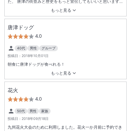
た。 唐津の街並みと歴史をもっと宣伝してもいいと思います。
建物の入場料も無料か低料金で歴史好きの人なら一日中でも楽
もっと見る
しめます。 帰りはシャトルバスでバスセンターまで送ってもら
い助かりました。 ホテルから見た川の美しさのひとつは、ゴミ
やビニール袋などが全く浮いていないことです。道路も美しく
唐津ドッグ
清められていて環境の良さと住人の意識の高さに深く心を打た
4.0
れました。唐津の街をもっと全国の人に知ってほしい…そんな
感想を持ちました。
40代
男性
グループ
投稿日：
2018年10月01日
朝食に唐津ドッグが食べれる！
もっと見る
花火
4.0
50代
男性
家族
投稿日：
2018年09月18日
九州花火大会のために利用しました。花火一か月前に予約でき