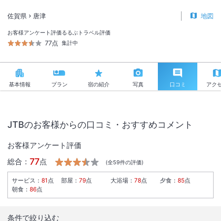
佐賀県
唐津
地図
お客様アンケート評価
るるぶトラベル評価
77点
集計中
基本情報
プラン
宿の紹介
写真
口コミ
アク
JTBのお客様からの口コミ・おすすめコメント
お客様アンケート評価
77
総合：
点
(全
59
件の評価)
サービス
：
81
点
部屋
：
79
点
大浴場
：
78
点
夕食
：
85
点
朝食
：
86
点
条件で絞り込む