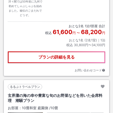
洋々閣では50年前に九州で
初めてしゃぶしゃぶを始め
ました。秘伝のごまだれで
どうぞ。
おとな
2
名
1
泊
1
部屋 合計
61,600
68,200
税込
円
〜
円
おとな1名 (
2
名1室)｜
1
泊
税込
30,800円〜34,100円
プランの詳細を見る
お問い合わせコード
るるぶトラベルプラン
玄界灘の海の幸や豊富な旬のお野菜などを用いた会席料
理 潮騒プラン
お部屋：
10畳和室 庭園側
/
10畳