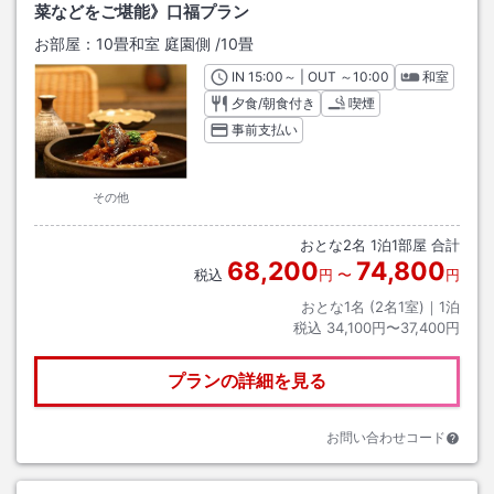
菜などをご堪能》口福プラン
お部屋：
10畳和室 庭園側
/
10畳
IN
チェックイン
15:00
～ | OUT
チェックアウト
～
10:00
和室
夕食/朝食付き
喫煙
事前支払い
その他
おとな
2
名
1
泊
1
部屋 合計
68,200
74,800
税込
円
〜
円
おとな1名 (
2
名1室)｜
1
泊
税込
34,100円〜37,400円
プランの詳細を見る
お問い合わせコード