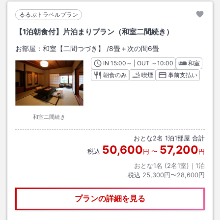
るるぶトラベルプラン
【1泊朝食付】片泊まりプラン（和室二間続き）
お部屋：
和室【二間つづき】
/
8畳＋次の間6畳
IN
チェックイン
15:00
～ | OUT
チェックアウト
～
10:00
和室
朝食のみ
喫煙
事前支払い
和室二間続き
おとな
2
名
1
泊
1
部屋 合計
50,600
57,200
税込
円
〜
円
おとな1名 (
2
名1室)｜
1
泊
税込
25,300円〜28,600円
プランの詳細を見る