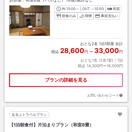
IN
チェックイン
15:00
～ | OUT
チェックアウト
～
10:00
和室
朝食のみ
喫煙
事前支払い
おとな
2
名
1
泊
1
部屋 合計
28,600
33,000
税込
円
〜
円
おとな1名 (
2
名1室)｜
1
泊
税込
14,300円〜16,500円
プランの詳細を見る
お問い合わせコード
るるぶトラベルプラン
【1泊朝食付】片泊まりプラン（和室8畳）