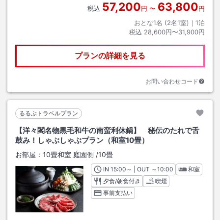
57,200
63,800
税込
円
〜
円
おとな1名 (
2
名1室)｜
1
泊
税込
28,600円〜31,900円
プランの詳細を見る
お問い合わせコード
るるぶトラベルプラン
【洋々閣名物黒毛和牛の南蛮利休鍋】 秘伝のたれで舌
鼓み！しゃぶしゃぶプラン（和室10畳）
お部屋：
10畳和室 庭園側
/
10畳
IN
チェックイン
15:00
～ | OUT
チェックアウト
～
10:00
和室
夕食/朝食付き
喫煙
事前支払い