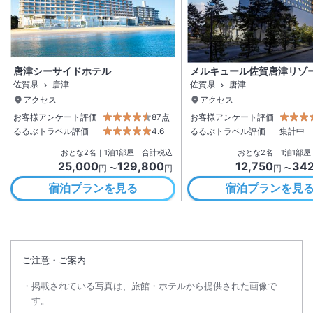
唐津シーサイドホテル
メルキュール佐賀唐津リゾ
佐賀県
唐津
佐賀県
唐津
アクセス
アクセス
お客様アンケート評価
87点
お客様アンケート評価
るるぶトラベル評価
4.6
るるぶトラベル評価
集計中
おとな
2
名
｜
1
泊
1
部屋｜合計税込
おとな
2
名
｜
1
泊
1
部屋
25,000
129,800
12,750
342
円 〜
円
円 〜
宿泊プランを見る
宿泊プランを見
ご注意・ご案内
掲載されている写真は、旅館・ホテルから提供された画像で
す。