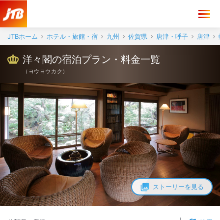
JTBホーム
ホテル・旅館・宿
九州
佐賀県
唐津・呼子
唐津
洋々閣の宿泊プラン・料金一覧
（
ヨウヨウカク
）
ストーリーを見る