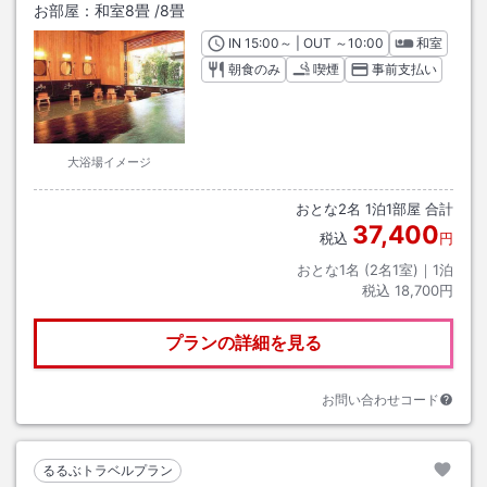
お部屋：
和室8畳
/
8畳
IN
チェックイン
15:00
～ | OUT
チェックアウト
～
10:00
和室
朝食のみ
喫煙
事前支払い
大浴場イメージ
おとな
2
名
1
泊
1
部屋 合計
37,400
税込
円
おとな1名 (
2
名1室)｜
1
泊
税込
18,700円
プランの詳細を見る
お問い合わせコード
るるぶトラベルプラン