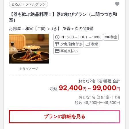
るるぶトラベルプラン
【器も歓ぶ絶品料理！】器の歓びプラン（二間つづき和
室）
お部屋：
和室【二間つづき】
/
8畳＋次の間6畳
IN
チェックイン
15:00
～ | OUT
チェックアウト
～
10:00
和室
夕食/朝食付き
喫煙
事前支払い
夕食イメージ
おとな
2
名
1
泊
1
部屋 合計
92,400
99,000
税込
円
〜
円
おとな1名 (
2
名1室)｜
1
泊
税込
46,200円〜49,500円
プランの詳細を見る