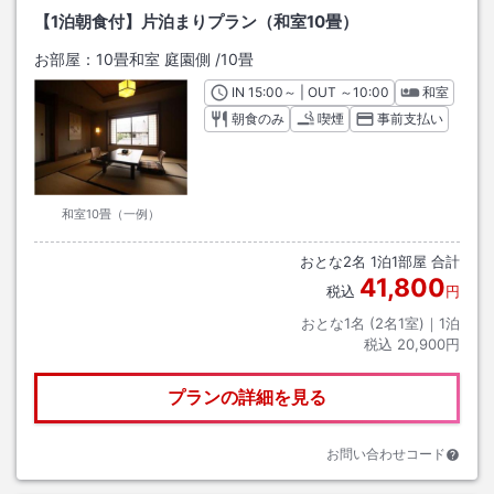
【1泊朝食付】片泊まりプラン（和室10畳）
お部屋：
10畳和室 庭園側
/
10畳
IN
チェックイン
15:00
～ | OUT
チェックアウト
～
10:00
和室
朝食のみ
喫煙
事前支払い
和室10畳（一例）
おとな
2
名
1
泊
1
部屋 合計
41,800
税込
円
おとな1名 (
2
名1室)｜
1
泊
税込
20,900円
プランの詳細を見る
お問い合わせコード