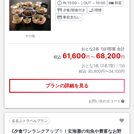
IN
チェックイン
15:00
～ | OUT
チェックアウト
～
10:00
和室
夕食/朝食付き
喫煙
事前支払い
その他
おとな
2
名
1
泊
1
部屋 合計
61,600
68,200
税込
円
〜
円
おとな1名 (
2
名1室)｜
1
泊
税込
30,800円〜34,100円
プランの詳細を見る
お問い合わせコード
るるぶトラベルプラン
《夕食ワンランクアップ！！玄海灘の旬魚や豊富なお野