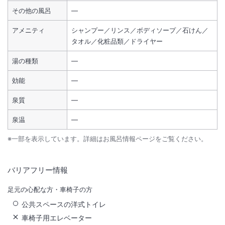
その他の風呂
―
アメニティ
シャンプー／リンス／ボディソープ／石けん／
タオル／化粧品類／ドライヤー
湯の種類
―
効能
―
泉質
―
泉温
―
※一部を表示しています。詳細はお風呂情報ページをご覧ください。
バリアフリー情報
足元の心配な方・車椅子の方
公共スペースの洋式トイレ
車椅子用エレベーター