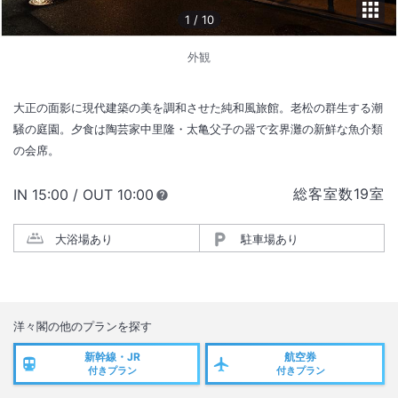
1
/
10
外観
大正の面影に現代建築の美を調和させた純和風旅館。老松の群生する潮
騒の庭園。夕食は陶芸家中里隆・太亀父子の器で玄界灘の新鮮な魚介類
の会席。
総客室数
19
室
IN
チェックイン
15:00
/ OUT
チェックアウト
10:00
大浴場あり
駐車場あり
洋々閣
の他のプランを探す
新幹線・JR
航空券
付きプラン
付きプラン