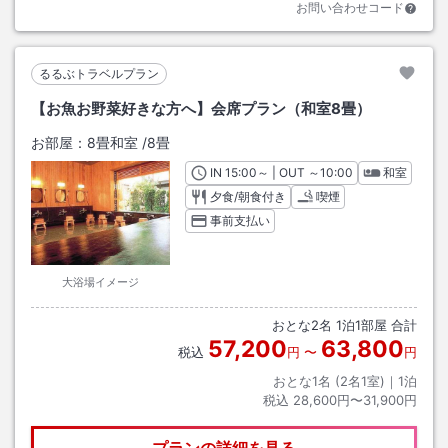
お問い合わせコード
るるぶトラベルプラン
【お魚お野菜好きな方へ】会席プラン（和室8畳）
お部屋：
8畳和室
/
8畳
IN
チェックイン
15:00
～ | OUT
チェックアウト
～
10:00
和室
夕食/朝食付き
喫煙
事前支払い
大浴場イメージ
おとな
2
名
1
泊
1
部屋 合計
57,200
63,800
税込
円
〜
円
おとな1名 (
2
名1室)｜
1
泊
税込
28,600円〜31,900円