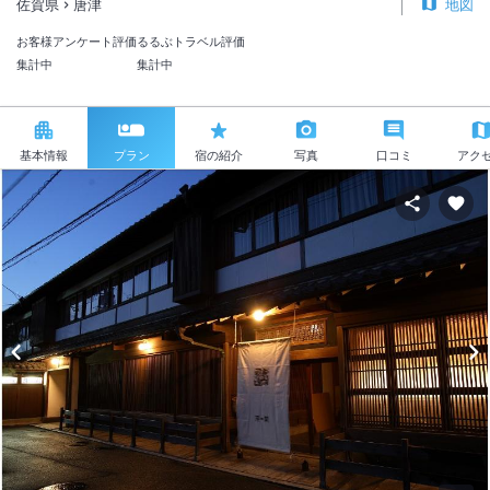
佐賀県
唐津
地図
お客様アンケート評価
るるぶトラベル評価
集計中
集計中
基本情報
プラン
宿の紹介
写真
口コミ
アク