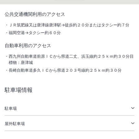
1
/
10
公共交通機関利用のアクセス
外観
ＪＲ筑肥線又は唐津線唐津駅→徒歩約２０分またはタクシー約７分
福岡空港→タクシー約６０分
大正の面影に現代建築の美を調和させた純和風旅館。老松の群生する潮
騒の庭園。夕食は陶芸家中里隆・太亀父子の器で玄界灘の新鮮な魚介類
自動車利用のアクセス
の会席。
西九州自動車道前原ＩＣから県道二丈、浜玉線約２５ｋｍ約３０分目
標物：唐津城
総客室数
19
室
IN
チェックイン
15:00
/ OUT
チェックアウト
10:00
長崎自動車道多久ＩＣから県道２０３号線約２５ｋｍ約３０分
大浴場あり
駐車場あり
駐車場情報
駐車場
屋外駐車場