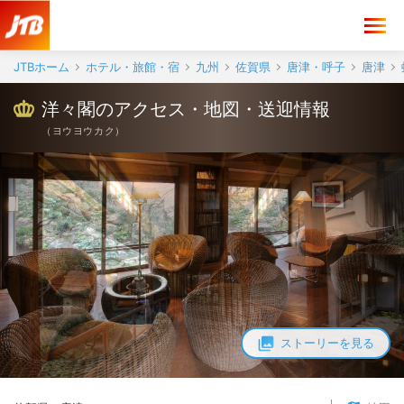
洋々閣 アクセス・地図・送迎情報【JTB】＜唐津＞
JTBホーム
ホテル・旅館・宿
九州
佐賀県
唐津・呼子
唐津
洋々閣のアクセス・地図・送迎情報
（
ヨウヨウカク
）
ストーリーを見る