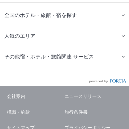
全国のホテル・旅館・宿を探す
人気のエリア
札幌 ホテル
その他宿・ホテル・旅館関連 サービス
仙台 ホテル
国内旅行・国内ツアー
東京ディズニーリゾート(R)周辺 ホテル
JR・新幹線付きツアー
東京 ホテル
航空券付きツアー
東京ドーム ホテル
会社案内
ニュースリリース
現地観光・レジャーチケット
新宿 ホテル
標識・約款
旅行条件書
国内観光ガイド
横浜 ホテル
旅行・観光情報
熱海 ホテル
サイトマップ
プライバシーポリシー