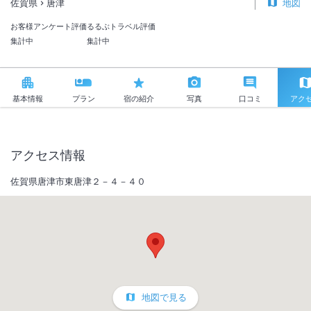
佐賀県
唐津
地図
お客様アンケート評価
るるぶトラベル評価
集計中
集計中
基本情報
プラン
宿の紹介
写真
口コミ
アク
アクセス情報
佐賀県唐津市東唐津２－４－４０
地図で見る