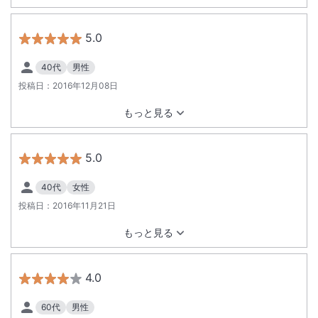
お風呂も（決して広くはないですが、気持ちよかったです）最
高！ そして、夕食時、会席料理にも関わらず、ソフトドリンク
飲み放題、ソフトクリーム食べ放題は大変うれしかったです。
5.0
普通、会席料理の宿って、ソフトドリンクを少しお高めの値段
で提供するところが多いので、こちらの宿は大変良心的だと思
40代
男性
います。 料理もよく、ご飯がすすみ、お腹がはち切れそうでし
投稿日：
2016年12月08日
た。 父が「ここなら、また来たいのぅ」と言ってたので、また
お邪魔すると思います。 大変お世話になりました。
もっと見る
5.0
40代
女性
投稿日：
2016年11月21日
もっと見る
4.0
60代
男性