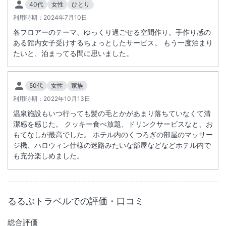
40代
女性
ひとり
利用時期：
大浴場あり
2024年7月10日
露天風呂あり
各フロアーのテーマ、ゆっくり過ごせる空間作り。手作り感の
温泉
駐車場あり
ある館内女子受けするちょっとしたサービス。 もう一度泊まり
たいと、泊まってる間に思いました。
施設からのお知らせ
全客室禁煙となります。
50代
女性
家族
小人料金は次の年齢が適用となります。（３～１２歳⇒こどもＡまたは
利用時期：
2022年10月13日
こどもＢ、０～２歳⇒こどもＣまたはこどもＤ）。
温泉施設もいつ行っても髪の毛とかがあまり落ちていなくて清
※こどもＤは幼児施設使用料として、税別１，０００円が現地払。※小
潔感を感じた。 クッキー食べ放題、ドリンクサービスなと、お
人の設定は部屋タイプ・プランによって異なる場合がございます。予約
もてなしが最高でした。 ホテル内のくつろぎの部屋のマッサー
画面にてご確認ください。
ジ機、ハロウィン仕様の迷路みたいな部屋などなどホテル内で
冬期は雪の為、高速道路が規制される場合がございます。
も充分楽しめました。
るるぶトラベルでの評価・口コミ
総合評価