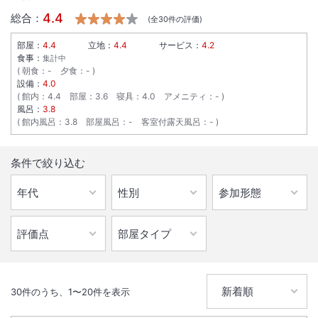
4.4
総合：
(全
30
件の評価)
部屋：
4.4
立地：
4.4
サービス：
4.2
食事：
集計中
朝食
：
-
夕食
：
-
設備：
4.0
館内
：
4.4
部屋
：
3.6
寝具
：
4.0
アメニティ
：
-
風呂：
3.8
館内風呂
：
3.8
部屋風呂
：
-
客室付露天風呂
：
-
条件で絞り込む
30
件のうち、
1
〜
20
件を表示