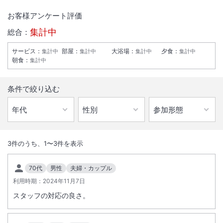
お客様アンケート評価
集計中
総合：
サービス
：
部屋
：
大浴場
：
夕食
：
集計中
集計中
集計中
集計中
朝食
：
集計中
条件で絞り込む
1
/
10
外観
3
件のうち、
1
〜
3
件を表示
ひなの里山陽館はカフェスタイルホテル『caffelひなのさと』に生まれ
70代
男性
夫婦・カップル
変わりました。朝食は洋食プレート夕食は日田のもち豚しゃぶしゃぶを
利用時期：
2024年11月7日
ご用意
スタッフの対応の良さ。
総客室数
44
室
IN
チェックイン
15:00
/ OUT
チェックアウト
10:00