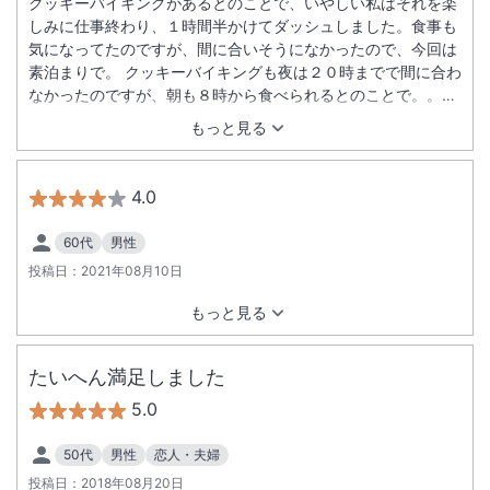
クッキーバイキングがあるとのことで、いやしい私はそれを楽
しみに仕事終わり、１時間半かけてダッシュしました。食事も
気になってたのですが、間に合いそうになかったので、今回は
素泊まりで。 クッキーバイキングも夜は２０時までで間に合わ
なかったのですが、朝も８時から食べられるとのことで。。。
よくばっていただいちゃいました。 ほんとにほんとに美味しく
もっと見る
て、買って帰りたいくらいでした。 館内はどこもかしこもかわ
いくて、、、ほっこり癒され、お部屋グレードアップしてくだ
さったり、スタッフさんもやさしく丁寧に接してくださって、
4.0
とっても居心地よかったです。 正直口コミ見て、えーーーー？
そんなにぃ？？って半信半疑だったんですけど（笑っ）ほんと
60代
男性
にまんまで、また行きたいと思いました。
投稿日：
2021年08月10日
もっと見る
たいへん満足しました
5.0
50代
男性
恋人・夫婦
投稿日：
2018年08月20日