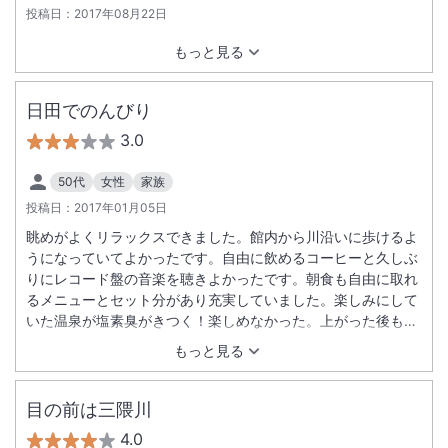
投稿日：
2017年08月22日
もっと見る
日田でのんびり
3.0
50代
女性
家族
投稿日：
2017年01月05日
眺めがよくリラックスできました。館内から川沿いに歩けるよ
うになっていてよかったです。自由に飲めるコーヒーと久しぶ
りにレコード盤の音楽を聴きよかったです。朝食も自由に取れ
るメニューとセット分があり充実していました。楽しみにして
いた温泉が塩素臭がきつく！楽しめなかった。上がった後もな
かなか取れず残念でした。衛生上の管理だとは思うのです
もっと見る
が．．．．ちょっときついかな。近くに美味しいギョーザの専
門店があり美味しかった。
目の前は三隈川
4.0