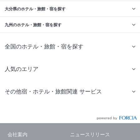
大分県のホテル・旅館・宿を探す
九州のホテル・旅館・宿を探す
全国のホテル・旅館・宿を探す
人気のエリア
札幌 ホテル
その他宿・ホテル・旅館関連 サービス
仙台 ホテル
国内旅行・国内ツアー
東京ディズニーリゾート(R)周辺 ホテル
JR・新幹線付きツアー
東京 ホテル
航空券付きツアー
東京ドーム ホテル
会社案内
ニュースリリース