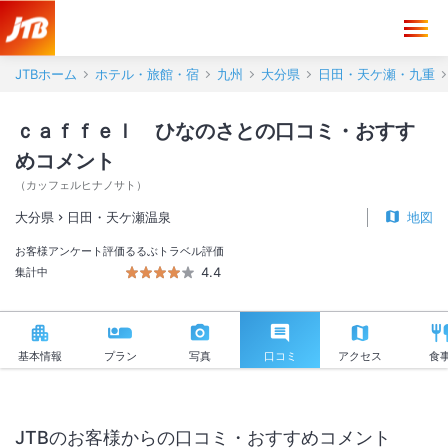
ｃａｆｆｅｌ ひなのさと 口コミ・おすすめコメント＜日田・天ケ瀬
JTBホーム
ホテル・旅館・宿
九州
大分県
日田・天ケ瀬・九重
ｃａｆｆｅｌ ひなのさとの口コミ・おすす
めコメント
（
カッフェルヒナノサト
）
大分県
日田・天ケ瀬温泉
地図
お客様アンケート評価
るるぶトラベル評価
4.4
集計中
基本情報
プラン
写真
口コミ
アクセス
食
JTBのお客様からの口コミ・おすすめコメント