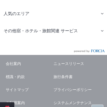
人気のエリア
札幌 ホテル
その他宿・ホテル・旅館関連 サービス
仙台 ホテル
国内旅行・国内ツアー
東京ディズニーリゾート(R)周辺 ホテル
JR・新幹線付きツアー
東京 ホテル
航空券付きツアー
東京ドーム ホテル
会社案内
ニュースリリース
現地観光・レジャーチケット
新宿 ホテル
標識・約款
旅行条件書
国内観光ガイド
横浜 ホテル
旅行・観光情報
熱海 ホテル
サイトマップ
プライバシーポリシー
名古屋 ホテル
ご利用案内
システムメンテナンス
京都 ホテル