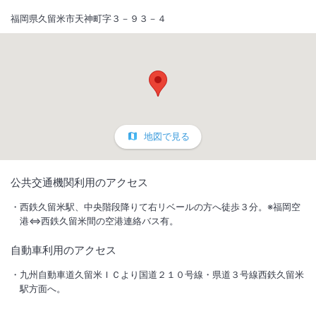
福岡県久留米市天神町字３－９３－４
地図で見る
1
/
10
公共交通機関利用のアクセス
外観
西鉄久留米駅、中央階段降りて右リベールの方へ徒歩３分。※福岡空
港⇔西鉄久留米間の空港連絡バス有。
西鉄久留米駅東口から徒歩3分。天神から特急で30分で便利♪ ヤフオ
自動車利用のアクセス
ク！ドームや天神へのアクセスも◎ 朝食無料サービス☆
九州自動車道久留米ＩＣより国道２１０号線・県道３号線西鉄久留米
総客室数
200
室
IN
チェックイン
15:00
/ OUT
チェックアウト
10:00
駅方面へ。