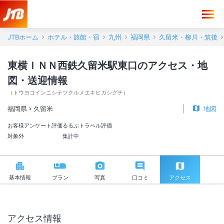
東横ＩＮＮ西鉄久留米駅東口 アクセス・地図・送迎情報【JTB】＜久
JTBホーム
ホテル・旅館・宿
九州
福岡県
久留米・柳川・筑後
東横ＩＮＮ西鉄久留米駅東口のアクセス・地
図・送迎情報
（
トウヨコインニシテツクルメエキヒガシグチ
）
福岡県
久留米
地図
お客様アンケート評価
るるぶトラベル評価
対象外
集計中
基本情報
プラン
写真
口コミ
アクセス
アクセス情報