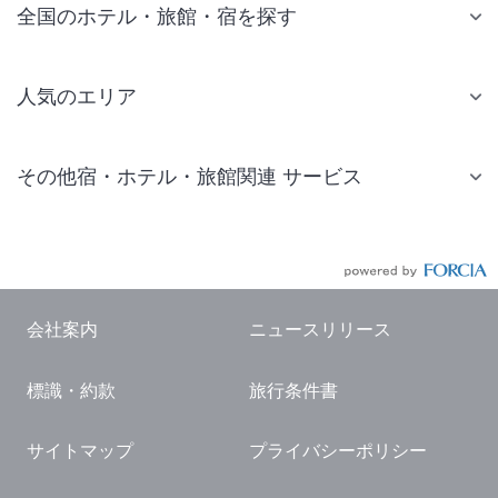
全国のホテル・旅館・宿を探す
人気のエリア
札幌 ホテル
その他宿・ホテル・旅館関連 サービス
仙台 ホテル
国内旅行・国内ツアー
東京ディズニーリゾート(R)周辺 ホテル
JR・新幹線付きツアー
東京 ホテル
航空券付きツアー
東京ドーム ホテル
会社案内
ニュースリリース
現地観光・レジャーチケット
新宿 ホテル
標識・約款
旅行条件書
国内観光ガイド
横浜 ホテル
旅行・観光情報
熱海 ホテル
サイトマップ
プライバシーポリシー
名古屋 ホテル