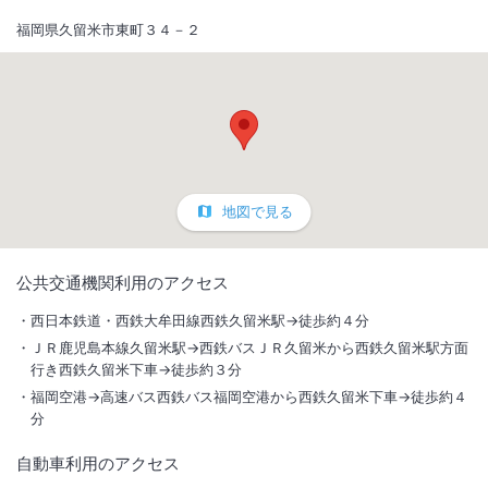
福岡県久留米市東町３４－２
地図で見る
1
/
10
公共交通機関利用のアクセス
外観
西日本鉄道・西鉄大牟田線西鉄久留米駅→徒歩約４分
ＪＲ鹿児島本線久留米駅→西鉄バスＪＲ久留米から西鉄久留米駅方面
西鉄久留米駅より徒歩4分、JR久留米駅より車で4分。久留米市の中心
行き西鉄久留米下車→徒歩約３分
街明治通りに位置し、ビジネスや観光の拠点として便利です。
福岡空港→高速バス西鉄バス福岡空港から西鉄久留米下車→徒歩約４
分
総客室数
200
室
IN
チェックイン
14:00
/ OUT
チェックアウト
10:00
自動車利用のアクセス