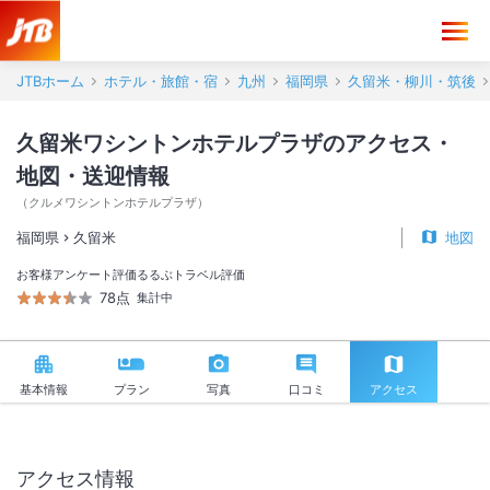
久留米ワシントンホテルプラザ アクセス・地図・送迎情報【JTB】＜
JTBホーム
ホテル・旅館・宿
九州
福岡県
久留米・柳川・筑後
久留米ワシントンホテルプラザのアクセス・
地図・送迎情報
（
クルメワシントンホテルプラザ
）
福岡県
久留米
地図
お客様アンケート評価
るるぶトラベル評価
78点
集計中
基本情報
プラン
写真
口コミ
アクセス
アクセス情報