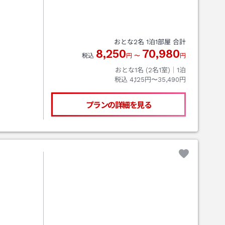
おとな
2
名
1
泊
1
部屋 合計
8,250
70,980
税込
円
〜
円
おとな1名 (
2
名1室)｜
1
泊
税込
4,125円〜35,490円
プランの詳細を見る