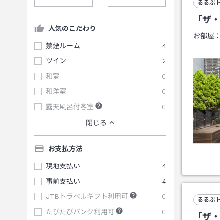
るるぶ
「ザ・
人気のこだわり
お部屋
禁煙ルーム
4
ツイン
2
和室
0
和洋室
0
露天風呂付客室
0
閉じる
お支払方法
現地支払い
4
事前支払い
4
JTBトラベルギフト利用可
0
るるぶ
たびたびバンク利用可
0
「ザ・