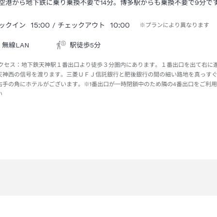
空港から地下鉄に乗り乗換不要で14分。博多駅からも乗換不要で9分で
15:00
10:00
ックイン
/ チェックアウト
※プランにより異なります
無線LAN
駅徒歩5分
クセス：
地下鉄天神駅１番出口より徒歩３分圏内にあります。１番出口を出て右に
天神西の信号を渡ります。三菱ＵＦＪ信託銀行と肥後銀行の間の細い路地を真っす
右手の角にホテルがございます。※1番出口が一時閉鎖中のため隣の4番出口をご利
い