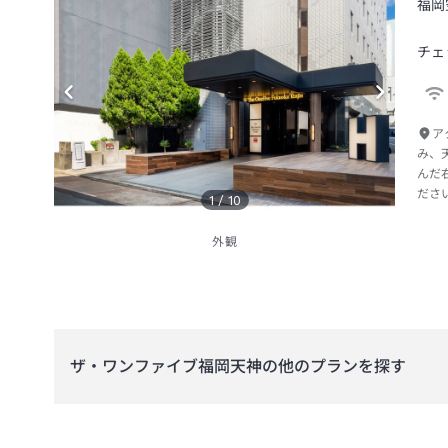
福岡
チェ
ア
み、
んだ
ださ
1
/
10
外観
ザ・ワンファイブ福岡天神
の他のプランを探す