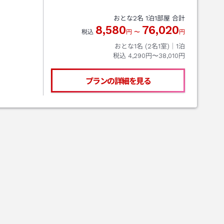
おとな
2
名
1
泊
1
部屋 合計
8,580
76,020
税込
円
〜
円
おとな1名 (
2
名1室)｜
1
泊
税込
4,290円〜38,010円
プランの詳細を見る