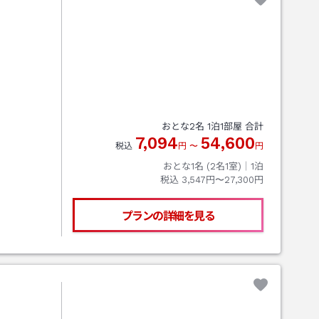
おとな
2
名
1
泊
1
部屋 合計
7,094
54,600
税込
円
〜
円
おとな1名 (
2
名1室)｜
1
泊
税込
3,547円〜27,300円
プランの詳細を見る