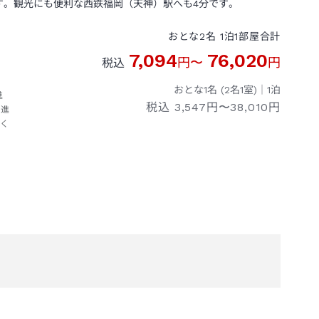
す。観光にも便利な西鉄福岡（天神）駅へも4分です。
おとな
2
名
1
泊
1
部屋
合計
7,094
76,020
円
〜
円
税込
おとな1名 (
2
名1室)｜
1
泊
進
税込
3,547円〜38,010円
ぐ進
用く