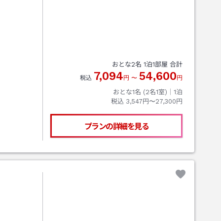
おとな
2
名
1
泊
1
部屋 合計
7,094
54,600
税込
円
〜
円
おとな1名 (
2
名1室)｜
1
泊
税込
3,547円〜27,300円
プランの詳細を見る