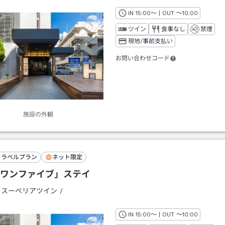
IN
チェックイン
15:00
～ | OUT
チェックアウト
～
10:00
ツイン
食事なし
禁煙
現地/事前支払い
お問い合わせコード
施設の外観
トラベルプラン
ネット限定
ワンファイブ」ステイ
：
スーペリアツイン
/
IN
チェックイン
15:00
～ | OUT
チェックアウト
～
10:00