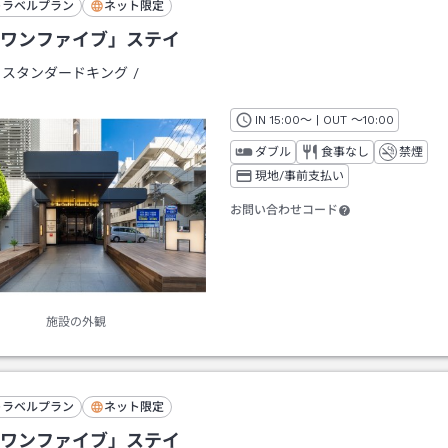
トラベルプラン
ネット限定
ワンファイブ」ステイ
：
スタンダードキング
/
IN
チェックイン
15:00
～ | OUT
チェックアウト
～
10:00
ダブル
食事なし
禁煙
現地/事前支払い
お問い合わせコード
施設の外観
トラベルプラン
ネット限定
ワンファイブ」ステイ