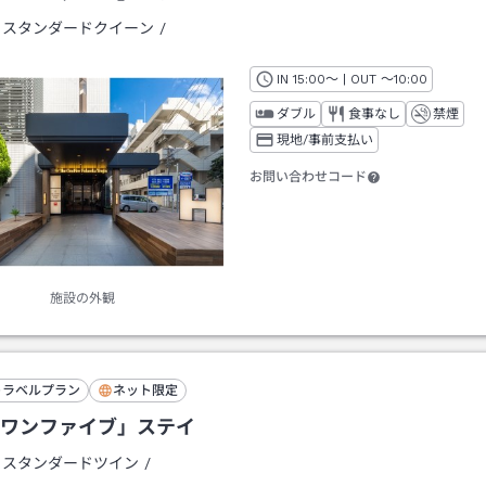
：
スタンダードクイーン
/
IN
チェックイン
15:00
～ | OUT
チェックアウト
～
10:00
ダブル
食事なし
禁煙
現地/事前支払い
お問い合わせコード
施設の外観
トラベルプラン
ネット限定
ワンファイブ」ステイ
：
スタンダードツイン
/