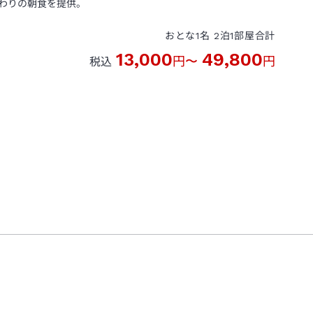
わりの朝食を提供。
おとな
1
名
2
泊
1
部屋
合計
13,000
49,800
円
〜
円
税込