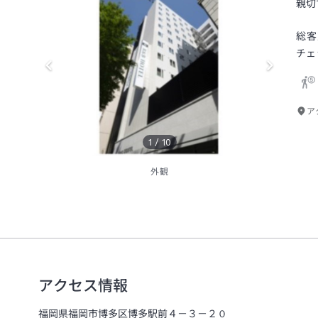
親切
総客
チェ
ア
1
/
10
外観
アクセス情報
福岡県福岡市博多区博多駅前４－３－２０