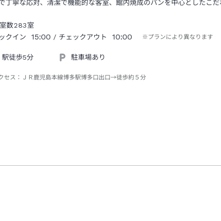
で丁寧な応対、清潔で機能的な客室、館内焼成のパンを中心としたこだ
室数
283
室
15:00
10:00
ックイン
/ チェックアウト
※プランにより異なります
駅徒歩5分
駐車場あり
クセス：
ＪＲ鹿児島本線博多駅博多口出口→徒歩約５分