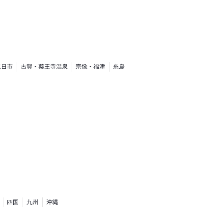
二日市
古賀・薬王寺温泉
宗像・福津
糸島
四国
九州
沖縄