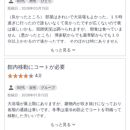
60代
男性
ひとり
投稿日：
2026年03月15日
（良かったところ） 部屋はきれいで大浴場もよかった。１５時
過ぎに行ったので誰もいなくて良かったですが広くないので夜
は厳しいかも。混雑状況は調べられますが。 朝食は食べていま
せん （悪かったところ） 博多駅からでも最寄駅からでも１０
分以上かかるので遠かったです。 そのほかは特にありません
もっと見る
館内移動にコートが必要
4.0
50代
女性
グループ
投稿日：
2026年01月12日
大浴場が最上階にありますが、建物内が吹き抜けになっており
各階の通路は寒いです。冬季は湯冷め防止でコートを羽織って
移動した方いいです。
もっと見る