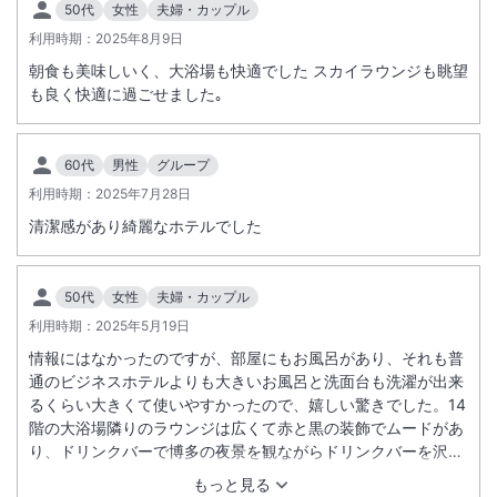
50代
女性
夫婦・カップル
大浴場あり
駐車場あり
利用時期：
2025年8月9日
朝食も美味しいく、大浴場も快適でした スカイラウンジも眺望
も良く快適に過ごせました｡
60代
男性
グループ
利用時期：
2025年7月28日
清潔感があり綺麗なホテルでした
50代
女性
夫婦・カップル
利用時期：
2025年5月19日
情報にはなかったのですが、部屋にもお風呂があり、それも普
通のビジネスホテルよりも大きいお風呂と洗面台も洗濯が出来
るくらい大きくて使いやすかったので、嬉しい驚きでした。14
階の大浴場隣りのラウンジは広くて赤と黒の装飾でムードがあ
り、ドリンクバーで博多の夜景を観ながらドリンクバーを沢山
いただきました。何度もラウンジで休憩しました。 また利用し
もっと見る