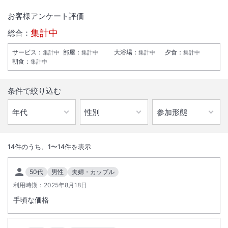
お客様アンケート評価
集計中
総合：
サービス
：
部屋
：
大浴場
：
夕食
：
集計中
集計中
集計中
集計中
朝食
：
集計中
条件で絞り込む
1
/
10
外観
14
件のうち、
1
〜
14
件を表示
人気の博多エリアで博多駅へ徒歩１０分。福岡空港国際線ターミナルか
50代
男性
夫婦・カップル
ら世界一近く、車で最速１０分。大浴場で１日の疲れを癒せます。
利用時期：
2025年8月18日
手頃な価格
総客室数
275
室
IN
チェックイン
15:00
/ OUT
チェックアウト
11:00