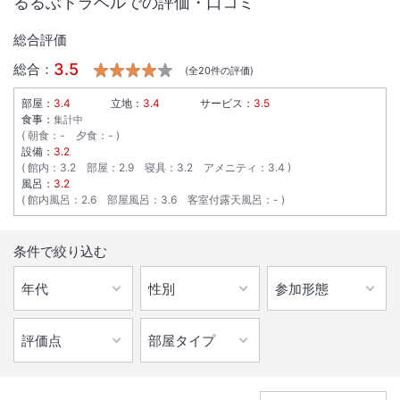
るるぶトラベルでの評価・口コミ
総合評価
3.5
総合：
(全
20
件の評価)
部屋：
3.4
立地：
3.4
サービス：
3.5
食事：
集計中
朝食
：
-
夕食
：
-
設備：
3.2
館内
：
3.2
部屋
：
2.9
寝具
：
3.2
アメニティ
：
3.4
風呂：
3.2
館内風呂
：
2.6
部屋風呂
：
3.6
客室付露天風呂
：
-
条件で絞り込む