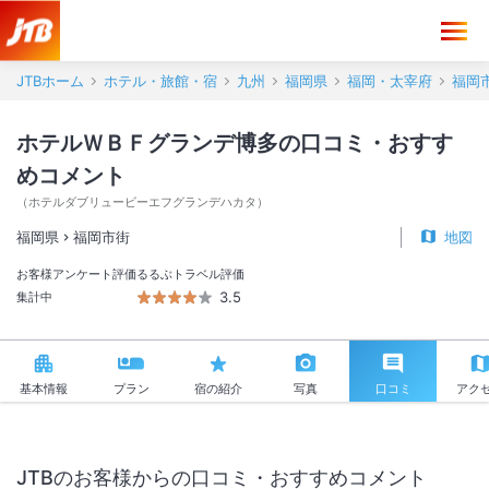
ホテルＷＢＦグランデ博多 口コミ・おすすめコメント＜福岡市街＞
JTBホーム
ホテル・旅館・宿
九州
福岡県
福岡・太宰府
福岡
ホテルＷＢＦグランデ博多の口コミ・おすす
めコメント
（
ホテルダブリュービーエフグランデハカタ
）
福岡県
福岡市街
地図
お客様アンケート評価
るるぶトラベル評価
3.5
集計中
基本情報
プラン
宿の紹介
写真
口コミ
アク
JTBのお客様からの口コミ・おすすめコメント