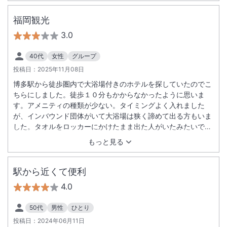
福岡観光
3.0
40代
女性
グループ
投稿日：
2025年11月08日
博多駅から徒歩圏内で大浴場付きのホテルを探していたのでこ
ちらにしました。徒歩１０分もかからなかったように思いま
す。アメニティの種類が少ない。タイミングよく入れました
が、インバウンド団体がいて大浴場は狭く諦めて出る方もいま
した。タオルをロッカーにかけたまま出た人がいたみたいでた
だでさえ少ないのに困ります。チェックイン前、アウト後フロ
もっと見る
ント前の荷台に荷物を勝手に置いておくので間違われたり、取
られたりしないか心配になりました。番号札で預かるなり、対
策を考えてほしいです。どこのカフェもいっぱいだったので最
駅から近くて便利
上階のラウンジスペースでお茶ができたのは良かったです。
4.0
50代
男性
ひとり
投稿日：
2024年06月11日