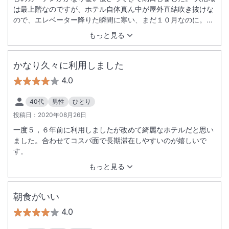
は最上階なのですが、ホテル自体真ん中が屋外直結吹き抜けな
ので、エレベーター降りた瞬間に寒い、まだ１０月なのに。お
風呂自体は良かったのでそこまでのアクセスが残念。 でもこの
もっと見る
ホテルの醍醐味はやっぱり朝食！コロナでブッフェではなくプ
レート形式となっていて残念に思っていたのですが、チェック
イン時にいまはブッフェになっていることを聞いてラッキー！
かなり久々に利用しました
実際お肉も美味しいし、チョップドサラダが凄く美味しい。開
4.0
放的なレストランでスタッフさんが多国籍で丁寧な接客のお兄
さんばかりだったので、海外リゾートにでも来ているかのよう
40代
男性
ひとり
な錯覚に陥いるほど。またこの朝食を食べに泊まりに来たい。
投稿日：
2020年08月26日
一度５，６年前に利用しましたが改めて綺麗なホテルだと思い
ました。合わせてコスパ面で長期滞在しやすいのが嬉しいで
す。
もっと見る
朝食がいい
4.0