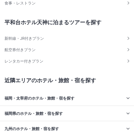
食事・レストラン
「レディースタイム」実施日変更のご案内
■2026年8月迄
平和台ホテル天神に泊まるツアーを探す
第1・第2火曜日 18：00～21：00
第3土曜日 7：00～12：30
新幹線・JR付きプラン
■ 2026年9月以降
航空券付きプラン
第3土曜日 7：00～12：30
レンタカー付きプラン
詳細は毎月サウナイベントカレンダーにてお知らせしております。
ご利用のお客様は日程をご確認の上ご来館ください。
近隣エリアのホテル・旅館・宿を探す
【ホテル駐車場ご利用のご案内】
駐車場ご利用の場合は台数に制限があるためお電話での事前予約が必要
福岡・太宰府のホテル・旅館・宿を探す
になります。
必ずご連絡をお願いいたします。
料金：1500円1泊/1台(税込)
福岡県のホテル・旅館・宿を探す
九州のホテル・旅館・宿を探す