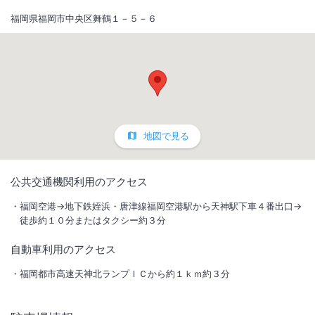
福岡県福岡市中央区舞鶴１－５－６
地図で見る
1
/
10
公共交通機関利用のアクセス
外観
福岡空港→地下鉄姪浜・唐津線福岡空港駅から天神駅下車４番出口→
徒歩約１０分またはタクシー約３分
ショッピングの中心天神・大名や名物屋台が連なる長浜屋台は徒歩圏
自動車利用のアクセス
内。リーズナブルな価格で肩ひじ張らない安らぎの空間をご提供します
福岡都市高速天神北ランプＩＣから約１ｋｍ約３分
総客室数
86
室
IN
チェックイン
15:00
/ OUT
チェックアウト
10:00