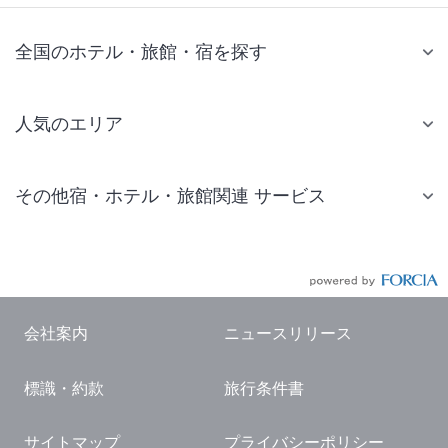
全国のホテル・旅館・宿を探す
人気のエリア
札幌 ホテル
その他宿・ホテル・旅館関連 サービス
仙台 ホテル
国内旅行・国内ツアー
東京ディズニーリゾート(R)周辺 ホテル
JR・新幹線付きツアー
東京 ホテル
航空券付きツアー
東京ドーム ホテル
会社案内
ニュースリリース
現地観光・レジャーチケット
新宿 ホテル
標識・約款
旅行条件書
国内観光ガイド
横浜 ホテル
旅行・観光情報
熱海 ホテル
サイトマップ
プライバシーポリシー