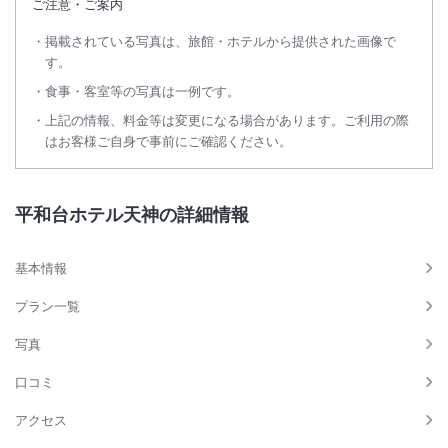
ご注意・ご案内
掲載されている写真は、旅館・ホテルから提供された画像で
【ホテル9Fサウナご利用のお客様へ①】
す。
～10/1ご利用分～サウナ有料化のご案内～
近年の燃料費・光熱費の高騰、および今後も安全で快適なサウナ環境を
食事・客室等の写真は一例です。
維持するための設備メンテナンス費用を考慮し、誠に勝手ながら下記の
上記の情報、料金等は変更になる場合があります。ご利用の際
通り有料化させていただくこととなりました。
はお客様ご自身で事前にご確認ください。
日頃よりご利用いただいているお客様にはご負担をおかけすることとな
り、心よりお詫び申し上げます。
今後とも皆様にご満足いただけるよう、より一層のサービス向上と快適
平和台ホテル天神の詳細情報
な環境作りに努めてまいります。
何卒ご理解を賜りますようお願い申し上げます。
基本情報
【改定（有料化）実施日】
2026年10月1日（木）ご利用分より
プラン一覧
【ご利用料金】
1名様1泊 1000円（税込）
写真
【有料対象となるお客様】
口コミ
公式ホームページ・公式アプリ以外からご予約のお客様
アクセス
【ホテル9Fサウナご利用のお客様へ②】