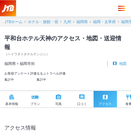
平和台ホテル天神 アクセス・地図・送迎情報【JTB】＜福岡市街＞
JTBホーム
ホテル・旅館・宿
九州
福岡県
福岡・太宰府
福岡
平和台ホテル天神のアクセス・地図・送迎情
報
（
ヘイワダイホテルテンジン
）
福岡県
福岡市街
地図
お客様アンケート評価
るるぶトラベル評価
集計中
集計中
基本情報
プラン
写真
口コミ
アクセス
食
アクセス情報