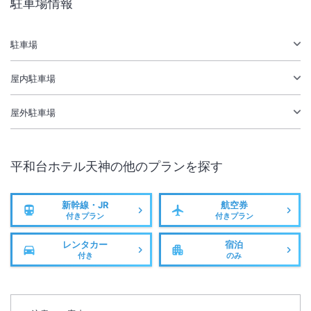
駐車場情報
駐車場あり
駐車場
施設からのお知らせ
【隣接施設改修工事のお知らせ】
屋内駐車場
平素より平和台ホテル天神をご利用いただき、誠にありがとうございま
す。
屋外駐車場
この度、当ホテルに隣接する施設において、下記期間で改修工事が実施
されます。
平和台ホテル天神
の他のプランを探す
■ 工事期間 2026年7月31日（金）～8月16日（日）予定
■ 工事時間 8:30～17:30 ※騒音を伴う作業は、10:00以降に実施
新幹線・JR
航空券
工事期間中は、足場の設置に加え、臭いや騒音、ホコリの発生が見込ま
付きプラン
付きプラン
れます。
レンタカー
宿泊
当該施設には安全を第一に工事を行うよう伝えておりますが、来館やご
付き
のみ
滞在中のお客様にご迷惑をおかけする可能性がございます。
※重要なお知らせです。必ず続きをご確認ください。
ご通行の際はお気をつけてお通りいだだきますようお願い申し上げま
す。