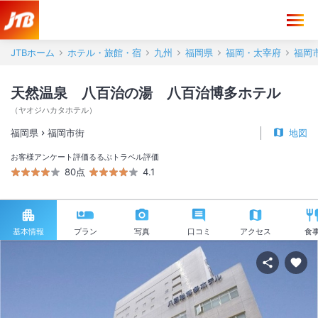
JTBホーム
ホテル・旅館・宿
九州
福岡県
福岡・太宰府
福岡
天然温泉 八百治の湯 八百治博多ホテル
（
ヤオジハカタホテル
）
福岡県
福岡市街
地図
お客様アンケート評価
るるぶトラベル評価
80点
4.1
基本情報
プラン
写真
口コミ
アクセス
食