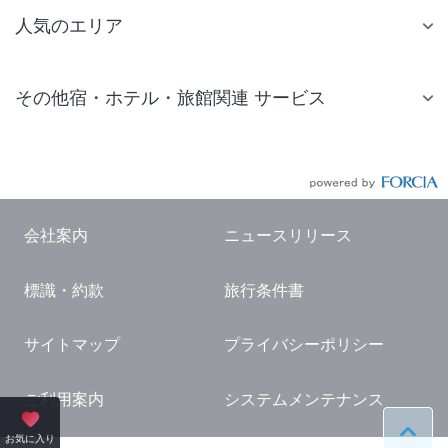
人気のエリア
札幌 ホテル
その他宿・ホテル・旅館関連 サービス
仙台 ホテル
国内旅行・国内ツアー
東京ディズニーリゾート(R)周辺 ホテル
JR・新幹線付きツアー
東京 ホテル
航空券付きツアー
東京ドーム ホテル
会社案内
ニュースリリース
現地観光・レジャーチケット
新宿 ホテル
標識・約款
旅行条件書
国内観光ガイド
横浜 ホテル
旅行・観光情報
熱海 ホテル
サイトマップ
プライバシーポリシー
名古屋 ホテル
ご利用案内
システムメンテナンス
京都 ホテル
ペー
お気に入り