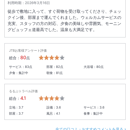
利用時期：
2026年3月16日
徒歩で敷地に入って、すぐ荷物を受け取ってくださり、チェッ
クイン後、部屋まで運んでくれました。ウェルカムサービスの
充実、スタッフの方の対応、夕食の美味しや雰囲気、モーニン
グビュッフェ道最高でした。温泉も大満足です。
JTBお客様アンケート評価
80
総合：
点
サービス：
83
点
部屋：
82
点
大浴場：
80
点
夕食：
集計中
朝食：
81
点
るるぶトラベル評価
4.1
総合：
立地：
3.7
設備：
3.6
サービス：
3.6
部屋：
3.7
風呂：
4.1
食事：
集計中
全ての口コミ・おすすめコメントを見る