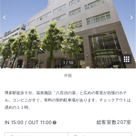
1
/
10
外観
博多駅徒歩５分。温泉施設「八百治の湯」と広めの客室が自慢のホテ
ル。コンビニがすぐ。有料の契約駐車場があります。チェックアウトは
遅めの１１時。
総客室数
207
室
IN
チェックイン
15:00
/ OUT
チェックアウト
11:00