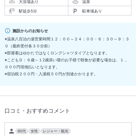
大浴場あり
温泉
駅徒歩5分
駐車場あり
施設からのお知らせ
※温泉八百治の湯営業時間１２：００～２４：００・６：３０～９：３
０（最終受付各３０分前）
※部屋着はゆかたではなくロングシャツタイプとなります。
※こどもＤ：６歳～１2歳添い寝のお子様で朝食が必要な場合は、１，
０００円現地払いとなります。
※宿泊税２００円・入湯税５０円が別途かかります。
口コミ・おすすめコメント
60代
女性
レジャー・観光