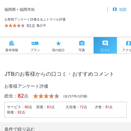
福岡県
福岡市街
地図
お客様アンケート評価
るるぶトラベル評価
82点
集計中
基本情報
プラン
宿の紹介
写真
口コミ
アク
JTBのお客様からの口コミ・おすすめコメント
お客様アンケート評価
82
総合：
点
(全
257
件の評価)
サービス
：
86
点
部屋
：
83
点
大浴場
：
72
点
夕食
：
81
点
朝食
：
82
点
条件で絞り込む