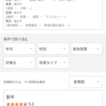
食事：
集計中
朝食
：
-
夕食
：
-
設備：
集計中
館内
：
-
部屋
：
-
寝具
：
-
アメニティ
：
-
風呂：
集計中
館内風呂
：
-
部屋風呂
：
-
客室付露天風呂
：
-
条件で絞り込む
536
件のうち、
1
〜
20
件を表示
新年
5.0