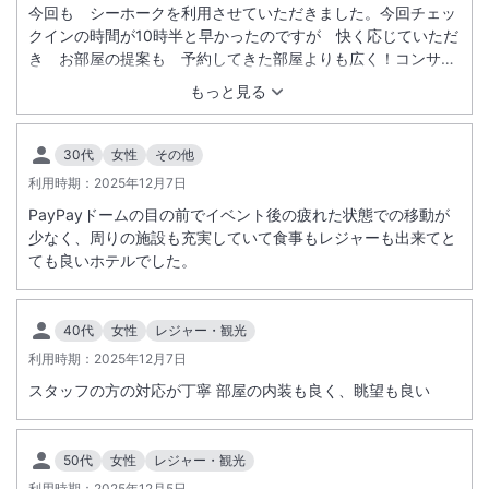
今回も シーホークを利用させていただきました。今回チェッ
クインの時間が10時半と早かったのですが 快く応じていただ
き お部屋の提案も 予約してきた部屋よりも広く！コンサー
トに参加するにあたりドーム側をすすめていただき とても感
もっと見る
激し感謝いたします。眺望も素晴らしく とてもリラックスし
た時間を過ごせました。 朝食付きにしたのですが クリスマス
の飾り付けもとても美しく 食事もおいしく 素敵な時間を過
30代
女性
その他
ごせました。目の前で焼いていただけるオムレツやパンが美味
利用時期：
2025年12月7日
しかったです。またSnowManのコンサートのある時には 是
PayPayドームの目の前でイベント後の疲れた状態での移動が
非利用させていただきたいと思っています。連れの妹もとても
少なく、周りの施設も充実していて食事もレジャーも出来てと
感激していました。スタッフの皆様 ありがとうございまし
ても良いホテルでした。
た。また来年もよろしくお願いします。
40代
女性
レジャー・観光
利用時期：
2025年12月7日
スタッフの方の対応が丁寧 部屋の内装も良く、眺望も良い
50代
女性
レジャー・観光
利用時期：
2025年12月5日