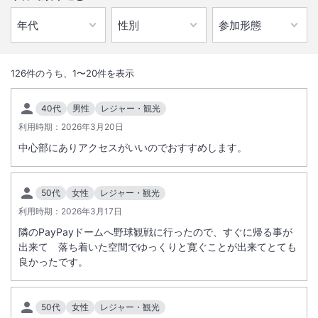
1
/
10
外観
126
件のうち、
1
〜
20
件を表示
みずほＰａｙＰａｙドーム福岡に隣接するアーバンリゾートホテル。客
40代
男性
レジャー・観光
室からは博多湾や福岡市内を一望できます。「都市景観１００選」に選
利用時期：
2026年3月20日
ばれたシーサイドももち地区に位置し、海まで徒歩３分。都会にいなが
中心部にありアクセスがいいのでおすすめします。
らリゾート感覚を味わえます。
50代
女性
レジャー・観光
利用時期：
2026年3月17日
総客室数
1052
室
IN
チェックイン
15:00
/ OUT
チェックアウト
11:00
隣のPayPayドームへ野球観戦に行ったので、すぐに帰る事が
出来て 落ち着いた空間でゆっくりと寛ぐことが出来てとても
大浴場あり
駐車場あり
良かったです。
施設からのお知らせ
50代
女性
レジャー・観光