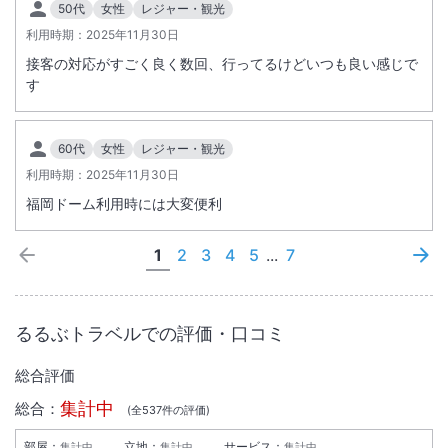
50代
女性
レジャー・観光
利用時期：
2025年11月30日
接客の対応がすごく良く数回、行ってるけどいつも良い感じで
す
60代
女性
レジャー・観光
利用時期：
2025年11月30日
福岡ドーム利用時には大変便利
1
2
3
4
5
...
7
るるぶトラベルでの評価・口コミ
総合評価
集計中
総合：
(全
537
件の評価)
部屋：
立地：
サービス：
集計中
集計中
集計中