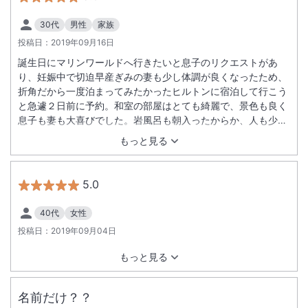
30代
男性
家族
投稿日：
2019年09月16日
誕生日にマリンワールドへ行きたいと息子のリクエストがあ
り、妊娠中で切迫早産ぎみの妻も少し体調が良くなったため、
折角だから一度泊まってみたかったヒルトンに宿泊して行こう
と急遽２日前に予約。和室の部屋はとても綺麗で、景色も良く
息子も妻も大喜びでした。岩風呂も朝入ったからか、人も少な
く快適でした。チェックインの際、案内して下さった方に妻
もっと見る
が、息子の誕生日旅行で急遽宿泊を決めたことを話すと、ささ
やかですが…と部屋へフルーツ盛り合わせと新幹線型のペット
ボトル（息子は新幹線大好き！）を届けて下さいました。妊娠
5.0
中の妻も食べやすいようにと、ケーキではなくフルーツを選ん
でくれたようです。おもてなしの心にとても感動しました。ヒ
40代
女性
ルトンオナーズにも登録したことですし、息子も妻もとても気
投稿日：
2019年09月04日
に入ったようで、また是非宿泊しに行こうと今から話していま
す。次は産まれた娘も連れて行こうと思います。ありがとうご
もっと見る
ざいました。
名前だけ？？