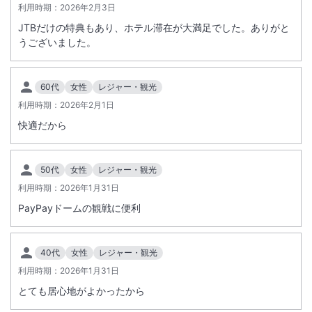
・チェックインの際クレジットの提示やデポジットをお預かりする場合
利用時期：
2026年2月3日
があります。
JTBだけの特典もあり、ホテル滞在が大満足でした。ありがと
・駐車場代金につきまして、１泊あたり２，０００円となります。
うございました。
・刺青（ファッションタトゥーを含む）をされているお客様の岩風呂へ
のご入場は、お断りいたしております。
60代
女性
レジャー・観光
＜
定期メンテナンスに伴う停電について
＞
利用時期：
2026年2月1日
2027年1月11日（月）午前00:00から翌朝午前5:00までメンテナンスを
快適だから
行っている時間帯は停電となります。
停電中は電話やWi-Fi、空調、冷蔵庫、TV、エスカレーター、エレベー
ターなどがご利用いただけない、または一時的に不具合が生じる場合が
50代
女性
レジャー・観光
ございます。
利用時期：
2026年1月31日
また、ルームサービスや一部のレストラン、フィットネスジム、岩風呂
PayPayドームの観戦に便利
の営業時間が変更となる可能性がございます。
※重要なお知らせです。必ず続きをご確認ください。
40代
女性
レジャー・観光
利用時期：
2026年1月31日
とても居心地がよかったから