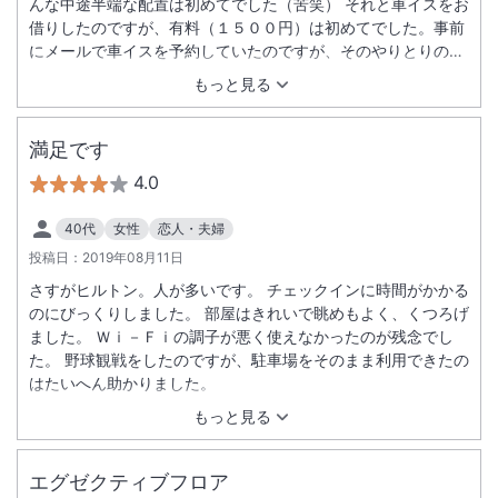
んな中途半端な配置は初めてでした（苦笑） それと車イスをお
借りしたのですが、有料（１５００円）は初めてでした。事前
にメールで車イスを予約していたのですが、そのやりとりの際
に一言言って頂きたかったです。（デポジットではありせん）
もっと見る
ラウンジは良かったです。ゆっくり出来ましたし、景色もよか
ったです。 廊下は消臭剤なのか独特な臭いがします。お部屋の
絨毯もなんだかベトベトした感じです。バスルームのカビが気
満足です
になります。全体的にラウンジ以外、エグゼクティブフロアな
4.0
感じはありません。 ただ高層階のため、お部屋からの夜景はと
っても綺麗でした。機会があれば別も部屋に泊まりたいと思い
40代
女性
恋人・夫婦
ます。
投稿日：
2019年08月11日
さすがヒルトン。人が多いです。 チェックインに時間がかかる
のにびっくりしました。 部屋はきれいで眺めもよく、くつろげ
ました。 Ｗｉ－Ｆｉの調子が悪く使えなかったのが残念でし
た。 野球観戦をしたのですが、駐車場をそのまま利用できたの
はたいへん助かりました。
もっと見る
エグゼクティブフロア