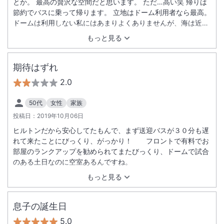
とか。 最高の贅沢な空間だと思います。 ただ…高い笑 帰りは
節約でバスに乗って帰ります。 立地はドーム利用者なら最高。
ドームは利用しない私にはあまりよくありませんが、海は近い
し、素敵なホテルなので、これからも利用させていただこうと
もっと見る
思います。
期待はずれ
2.0
50代
女性
家族
投稿日：
2019年10月06日
ヒルトンだから安心してたもんで、まず送迎バスが３０分も遅
れて来たことにびっくり、がっかり！ フロントで有料でお
部屋のランクアップを勧められてまたびっくり、ドームで試合
のある土日なのに空室あるんですね。
もっと見る
息子の誕生日
5.0