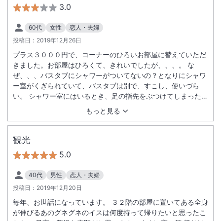
3.0
60代
女性
恋人・夫婦
投稿日：
2019年12月26日
プラス３０００円で、コーナーのひろいお部屋に替えていただ
きました。お部屋はひろくて、きれいでしたが、、、。 な
ぜ、、、バスタブにシャワーがついてないの？となりにシャワ
ー室がくぎられていて、バスタブは別で、すこし、使いづら
い。 シャワー室にはいるとき、足の指先をぶつけてしまった。
ドアのところが、足の指先をはさみそうでこわいです。 （以前
もっと見る
も、おなじことがあったので、気を付けないとと、思ってまし
たが、、、）でも、他のホテルでは、そういうことはないで
す。 アメニティも、化粧水などなく、ボディローションのみで
観光
した。残念。
5.0
40代
男性
恋人・夫婦
投稿日：
2019年12月20日
毎年、お世話になっています。 ３２階の部屋に置いてある全身
が伸びるあのグネグネのイスは何度持って帰りたいと思ったこ