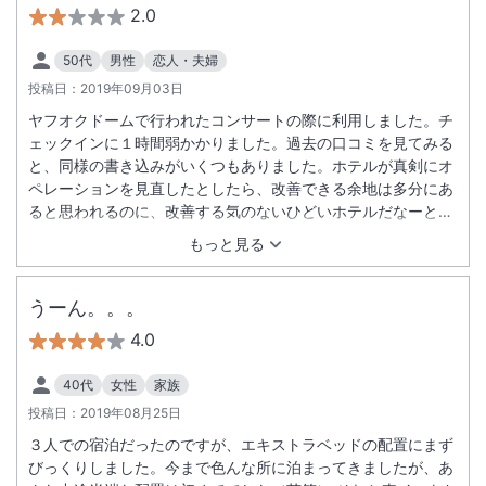
2.0
50代
男性
恋人・夫婦
投稿日：
2019年09月03日
ヤフオクドームで行われたコンサートの際に利用しました。チ
ェックインに１時間弱かかりました。過去の口コミを見てみる
と、同様の書き込みがいくつもありました。ホテルが真剣にオ
ペレーションを見直したとしたら、改善できる余地は多分にあ
ると思われるのに、改善する気のないひどいホテルだなーと感
じました。コンサートの日程など、把握することは簡単で、そ
もっと見る
の場合どのくらい混雑するかなどを予測することは、そんなに
難しいことではないと思います。多くの人が立ちっ放しでチェ
ックイン待ちをしている状況で、急ぐこともなく、また、待っ
うーん。。。
ている人に気を使うこともないホテルの姿勢に、ホスピタリテ
4.0
ィのかけらも感じないホテルでした。コンサート会場から離れ
たホテルにした方がましでした。
40代
女性
家族
投稿日：
2019年08月25日
３人での宿泊だったのですが、エキストラベッドの配置にまず
びっくりしました。今まで色んな所に泊まってきましたが、あ