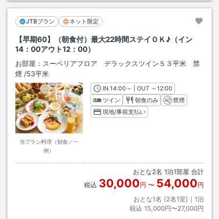
JTBプラン
ネット限定
【早期60】（朝食付）最大22時間ステイＯＫ♪（イン
14：00アウト12：00）
お部屋：
スーペリアフロア デラックスツイン５３平米 禁
煙
/
53平米
IN
チェックイン
14:00
～ | OUT
チェックアウト
～
12:00
ツイン
朝食のみ
禁煙
現地/事前支払い
当プラン料理（朝食／一
例）
おとな
2
名
1
泊
1
部屋 合計
30,000
54,000
税込
円
〜
円
おとな1名 (
2
名1室)｜
1
泊
税込
15,000円〜27,000円