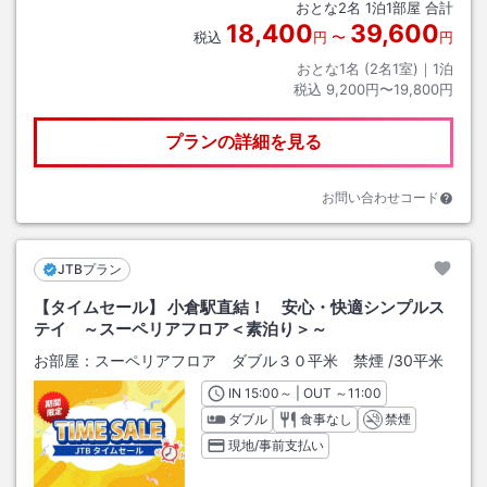
おとな
2
名
1
泊
1
部屋 合計
18,400
39,600
税込
円
〜
円
おとな1名 (
2
名1室)｜
1
泊
税込
9,200円〜19,800円
プランの詳細を見る
お問い合わせコード
JTBプラン
【タイムセール】 小倉駅直結！ 安心・快適シンプルス
テイ ～スーペリアフロア＜素泊り＞～
お部屋：
スーペリアフロア ダブル３０平米 禁煙
/
30平米
IN
チェックイン
15:00
～ | OUT
チェックアウト
～
11:00
ダブル
食事なし
禁煙
現地/事前支払い