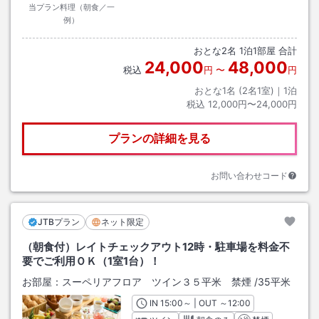
当プラン料理（朝食／一
例）
おとな
2
名
1
泊
1
部屋 合計
24,000
48,000
税込
円
〜
円
おとな1名 (
2
名1室)｜
1
泊
税込
12,000円〜24,000円
プランの詳細を見る
お問い合わせコード
JTBプラン
ネット限定
（朝食付）レイトチェックアウト12時・駐車場を料金不
要でご利用ＯＫ（1室1台）！
お部屋：
スーペリアフロア ツイン３５平米 禁煙
/
35平米
IN
チェックイン
15:00
～ | OUT
チェックアウト
～
12:00