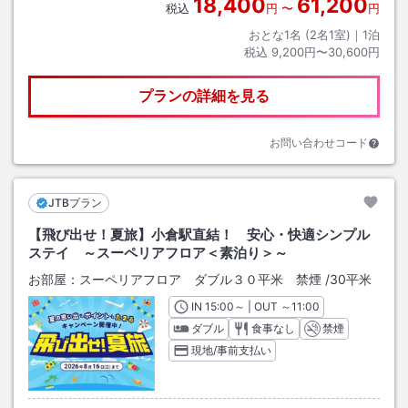
18,400
61,200
税込
円
〜
円
おとな1名 (
2
名1室)｜
1
泊
税込
9,200円〜30,600円
プランの詳細を見る
お問い合わせコード
JTBプラン
【飛び出せ！夏旅】小倉駅直結！ 安心・快適シンプル
ステイ ～スーペリアフロア＜素泊り＞～
お部屋：
スーペリアフロア ダブル３０平米 禁煙
/
30平米
IN
チェックイン
15:00
～ | OUT
チェックアウト
～
11:00
ダブル
食事なし
禁煙
現地/事前支払い