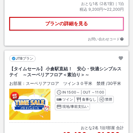
おとな1名 (
2
名1室)｜
1
泊
税込
9,200円〜22,200円
プランの詳細を見る
お問い合わせコード
JTBプラン
【タイムセール】 小倉駅直結！ 安心・快適シンプルス
テイ ～スーペリアフロア＜素泊り＞～
お部屋：
スーペリアフロア ツイン３０平米 禁煙
/
30平米
IN
チェックイン
15:00
～ | OUT
チェックアウト
～
11:00
ツイン
食事なし
禁煙
現地/事前支払い
おとな
2
名
1
泊
1
部屋 合計