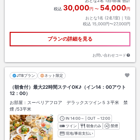
おとな
2
名
1
泊
1
部屋 合計
30,000
54,000
税込
円
〜
円
おとな1名 (
2
名1室)｜
1
泊
税込
15,000円〜27,000円
プランの詳細を見る
お問い合わせコード
JTBプラン
ネット限定
（朝食付）最大22時間ステイOK♪（イン14：00アウト
12：00）
お部屋：
スーペリアフロア デラックスツイン５３平米 禁
煙
/
53平米
IN
チェックイン
14:00
～ | OUT
チェックアウト
～
12:00
ツイン
朝食のみ
禁煙
現地/事前支払い