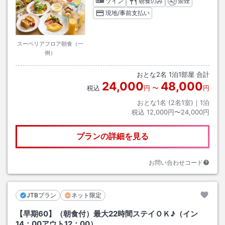
ツイン
朝食のみ
禁煙
現地/事前支払い
スーペリアフロア朝食（一
例）
おとな
2
名
1
泊
1
部屋 合計
24,000
48,000
税込
円
〜
円
おとな1名 (
2
名1室)｜
1
泊
税込
12,000円〜24,000円
プランの詳細を見る
お問い合わせコード
JTBプラン
ネット限定
【早期60】（朝食付）最大22時間ステイＯＫ♪（イン
14：00アウト12：00）