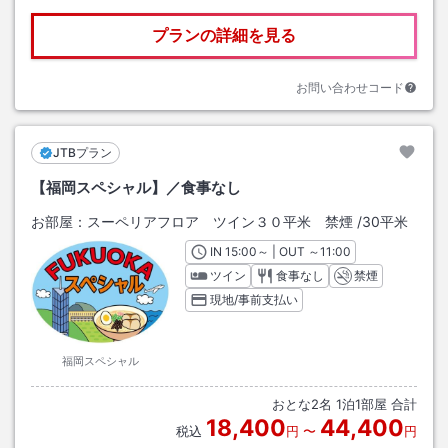
プランの詳細を見る
お問い合わせコード
JTBプラン
【福岡スペシャル】／食事なし
お部屋：
スーペリアフロア ツイン３０平米 禁煙
/
30平米
IN
チェックイン
15:00
～ | OUT
チェックアウト
～
11:00
ツイン
食事なし
禁煙
現地/事前支払い
福岡スペシャル
おとな
2
名
1
泊
1
部屋 合計
18,400
44,400
税込
円
〜
円