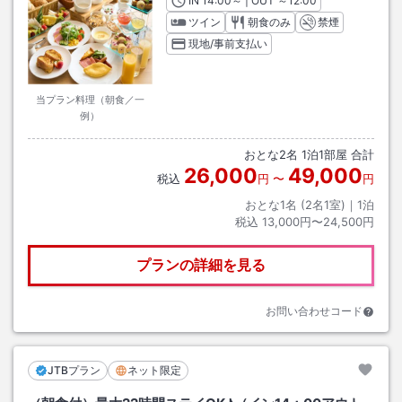
IN
チェックイン
14:00
～ | OUT
チェックアウト
～
12:00
ツイン
朝食のみ
禁煙
現地/事前支払い
当プラン料理（朝食／一
例）
おとな
2
名
1
泊
1
部屋 合計
26,000
49,000
税込
円
〜
円
おとな1名 (
2
名1室)｜
1
泊
税込
13,000円〜24,500円
プランの詳細を見る
お問い合わせコード
JTBプラン
ネット限定