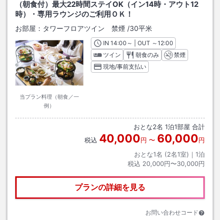
（朝食付）最大22時間ステイOK（イン14時・アウト12
時）・専用ラウンジのご利用ＯＫ！
お部屋：
タワーフロアツイン 禁煙
/
30平米
IN
チェックイン
14:00
～ | OUT
チェックアウト
～
12:00
ツイン
朝食のみ
禁煙
現地/事前支払い
当プラン料理（朝食／一
例）
おとな
2
名
1
泊
1
部屋 合計
40,000
60,000
税込
円
〜
円
おとな1名 (
2
名1室)｜
1
泊
税込
20,000円〜30,000円
プランの詳細を見る
お問い合わせコード