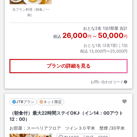
当プラン料理（朝食／一
例）
おとな
2
名
1
泊
1
部屋 合計
26,000
50,000
税込
円
〜
円
おとな1名 (
2
名1室)｜
1
泊
税込
13,000円〜25,000円
プランの詳細を見る
お問い合わせコード
JTBプラン
ネット限定
（朝食付）最大22時間ステイOK♪（イン14：00アウト
12：00）
お部屋：
スーペリアフロア ツイン３０平米 禁煙
/
30平米