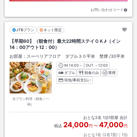
お問い合わせコード
JTBプラン
ネット限定
【早期60】（朝食付）最大22時間ステイＯＫ♪（イン
14：00アウト12：00）
お部屋：
スーペリアフロア ダブル３０平米 禁煙
/
30平米
IN
チェックイン
14:00
～ | OUT
チェックアウト
～
12:00
ダブル
朝食のみ
禁煙
現地/事前支払い
当プラン料理（朝食／一
例）
おとな
2
名
1
泊
1
部屋 合計
24,000
47,000
税込
円
〜
円
おとな1名 (
2
名1室)｜
1
泊