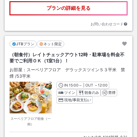
プランの詳細を見る
お問い合わせコード
JTBプラン
ネット限定
（朝食付）レイトチェックアウト12時・駐車場を料金不
要でご利用ＯＫ（1室1台）！
お部屋：
スーペリアフロア デラックスツイン５３平米 禁
煙
/
53平米
IN
チェックイン
15:00
～ | OUT
チェックアウト
～
12:00
ツイン
朝食のみ
禁煙
現地/事前支払い
スーペリアフロア朝食（一
例）