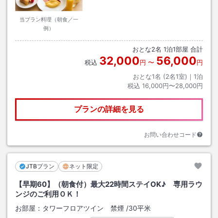
当プラン料理（朝食／一
例）
おとな
2
名
1
泊
1
部屋 合計
32,000
56,000
税込
円
〜
円
おとな1名 (
2
名1室)｜
1
泊
税込
16,000円〜28,000円
プランの詳細を見る
お問い合わせコード
JTBプラン
ネット限定
【早期60】（朝食付）最大22時間ステイOK♪ 専用ラウ
ンジのご利用ＯＫ！
お部屋：
タワーフロアツイン 禁煙
/
30平米