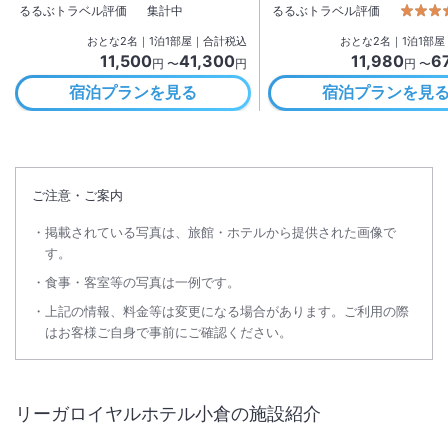
るるぶトラベル評価
集計中
るるぶトラベル評価
おとな
2
名
｜
1
泊
1
部屋｜合計税込
おとな
2
名
｜
1
泊
1
部屋
11,500
41,300
11,980
6
円 〜
円
円 〜
宿泊プランを見る
宿泊プランを見
ご注意・ご案内
掲載されている写真は、旅館・ホテルから提供された画像で
す。
食事・客室等の写真は一例です。
上記の情報、料金等は変更になる場合があります。ご利用の際
はお客様ご自身で事前にご確認ください。
リーガロイヤルホテル小倉
の施設紹介