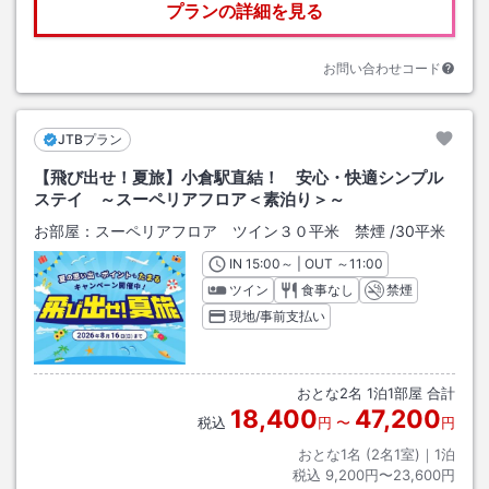
プランの詳細を見る
お問い合わせコード
JTBプラン
【飛び出せ！夏旅】小倉駅直結！ 安心・快適シンプル
ステイ ～スーペリアフロア＜素泊り＞～
お部屋：
スーペリアフロア ツイン３０平米 禁煙
/
30平米
IN
チェックイン
15:00
～ | OUT
チェックアウト
～
11:00
ツイン
食事なし
禁煙
現地/事前支払い
おとな
2
名
1
泊
1
部屋 合計
18,400
47,200
税込
円
〜
円
おとな1名 (
2
名1室)｜
1
泊
税込
9,200円〜23,600円