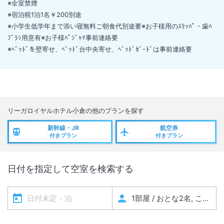
※全室禁煙
※宿泊税1泊1名￥200別途
※小学生低学年まで添い寝無料ご朝食代別途要※お子様用のｽﾘｯﾊﾟ・歯ﾊ
ﾌﾞﾗｼ用意有※お子様ﾊﾟｼﾞｬﾏ事前連絡要
※ﾍﾞｯﾄﾞを壁寄せ、ﾍﾞｯﾄﾞ台中央寄せ、ﾍﾞｯﾄﾞｶﾞｰﾄﾞは事前連絡要
リーガロイヤルホテル小倉
の他のプランを探す
新幹線・JR
航空券
付きプラン
付きプラン
日付を指定して空室を検索する