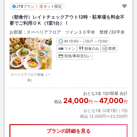
JTBプラン
ネット限定
（朝食付）レイトチェックアウト12時・駐車場を料金不
要でご利用ＯＫ（1室1台）！
お部屋：
スーペリアフロア ツイン３０平米 禁煙
/
30平米
IN
チェックイン
15:00
～ | OUT
チェックアウト
～
12:00
ツイン
朝食のみ
禁煙
現地/事前支払い
スーペリアフロア朝食（一
例）
おとな
2
名
1
泊
1
部屋 合計
24,000
47,000
税込
円
〜
円
おとな1名 (
2
名1室)｜
1
泊
税込
12,000円〜23,500円
プランの詳細を見る