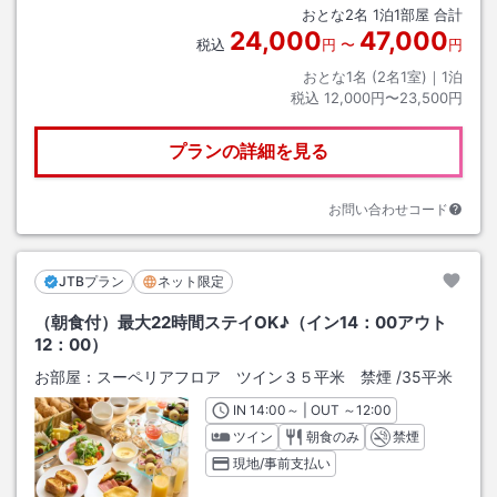
おとな
2
名
1
泊
1
部屋 合計
24,000
47,000
税込
円
〜
円
おとな1名 (
2
名1室)｜
1
泊
税込
12,000円〜23,500円
プランの詳細を見る
お問い合わせコード
JTBプラン
ネット限定
（朝食付）最大22時間ステイOK♪（イン14：00アウト
12：00）
お部屋：
スーペリアフロア ツイン３５平米 禁煙
/
35平米
IN
チェックイン
14:00
～ | OUT
チェックアウト
～
12:00
ツイン
朝食のみ
禁煙
現地/事前支払い