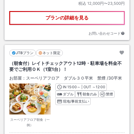
税込
12,000円〜23,500円
プランの詳細を見る
お問い合わせコード
JTBプラン
ネット限定
（朝食付）レイトチェックアウト12時・駐車場を料金不
要でご利用ＯＫ（1室1台）！
お部屋：
スーペリアフロア ダブル３０平米 禁煙
/
30平米
IN
チェックイン
15:00
～ | OUT
チェックアウト
～
12:00
ダブル
朝食のみ
禁煙
現地/事前支払い
スーペリアフロア朝食（一
例）