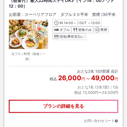
（朝食付）最大22時間ステイOK♪（イン14：00アウト
12：00）
お部屋：
スーペリアフロア ダブル３０平米 禁煙
/
30平米
IN
チェックイン
14:00
～ | OUT
チェックアウト
～
12:00
ダブル
朝食のみ
禁煙
現地/事前支払い
当プラン料理（朝食／一
例）
おとな
2
名
1
泊
1
部屋 合計
26,000
49,000
税込
円
〜
円
おとな1名 (
2
名1室)｜
1
泊
税込
13,000円〜24,500円
プランの詳細を見る
お問い合わせコード