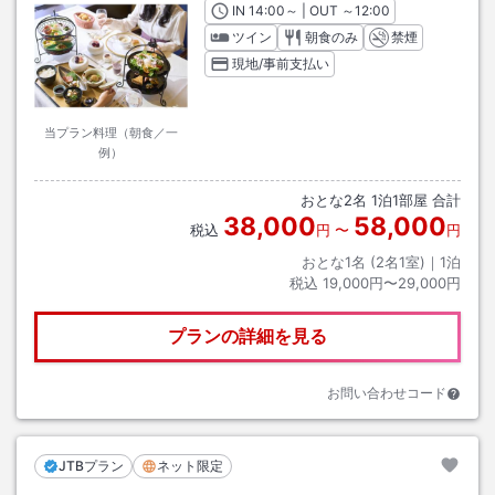
IN
チェックイン
14:00
～ | OUT
チェックアウト
～
12:00
ツイン
朝食のみ
禁煙
現地/事前支払い
当プラン料理（朝食／一
例）
おとな
2
名
1
泊
1
部屋 合計
38,000
58,000
税込
円
〜
円
おとな1名 (
2
名1室)｜
1
泊
税込
19,000円〜29,000円
プランの詳細を見る
お問い合わせコード
JTBプラン
ネット限定