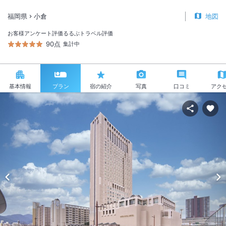
福岡県
小倉
地図
お客様アンケート評価
るるぶトラベル評価
90点
集計中
基本情報
プラン
宿の紹介
写真
口コミ
アク