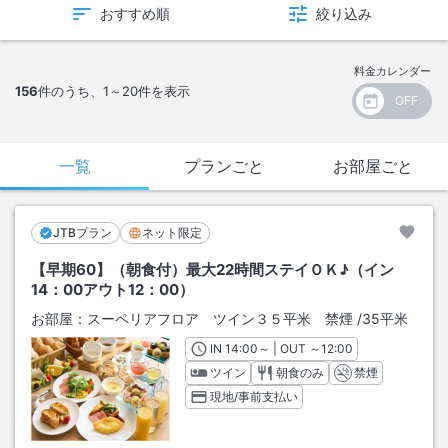
おすすめ順
絞り込み
料金カレンダー
156
件のうち、
1～20
件を表示
一覧
プランごと
お部屋ごと
JTBプラン
ネット限定
【早期60】（朝食付）最大22時間ステイＯＫ♪（イン
14：00アウト12：00）
お部屋：
スーペリアフロア ツイン３５平米 禁煙
/
35平米
IN
チェックイン
14:00
～ | OUT
チェックアウト
～
12:00
ツイン
朝食のみ
禁煙
現地/事前支払い