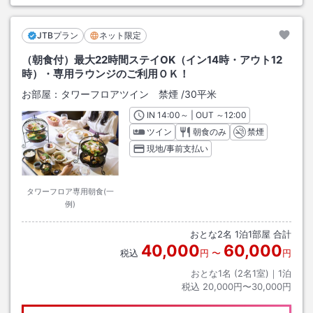
JTBプラン
ネット限定
（朝食付）最大22時間ステイOK（イン14時・アウト12
時）・専用ラウンジのご利用ＯＫ！
お部屋：
タワーフロアツイン 禁煙
/
30平米
IN
チェックイン
14:00
～ | OUT
チェックアウト
～
12:00
ツイン
朝食のみ
禁煙
現地/事前支払い
タワーフロア専用朝食(一
例)
おとな
2
名
1
泊
1
部屋 合計
40,000
60,000
税込
円
〜
円
おとな1名 (
2
名1室)｜
1
泊
税込
20,000円〜30,000円