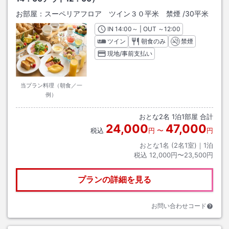
お部屋：
スーペリアフロア ツイン３０平米 禁煙
/
30平米
IN
チェックイン
14:00
～ | OUT
チェックアウト
～
12:00
ツイン
朝食のみ
禁煙
現地/事前支払い
当プラン料理（朝食／一
例）
おとな
2
名
1
泊
1
部屋 合計
24,000
47,000
税込
円
〜
円
おとな1名 (
2
名1室)｜
1
泊
税込
12,000円〜23,500円
プランの詳細を見る
お問い合わせコード