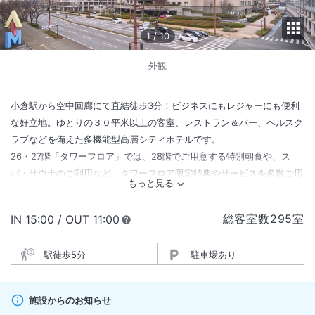
1
/
10
外観
小倉駅から空中回廊にて直結徒歩3分！ビジネスにもレジャーにも便利
な好立地。ゆとりの３０平米以上の客室、レストラン＆バー、ヘルスク
ラブなどを備えた多機能型高層シティホテルです。
26・27階「タワーフロア」では、28階でご用意する特別朝食や、ス
パ・サウナのご利用など、タワーフロア限定特典やサービスを多数ご用
意しております。27階にはタワーフロアご宿泊者専用ライブラリーを併
設し、コーヒーやソフトドリンクとともに、さまざまな良書をごゆっく
総客室数
295
室
IN
チェックイン
15:00
/ OUT
チェックアウト
11:00
りとお楽しみいただけます。
また、地上100メートルの客室からは、日本新三大夜景都市 全国1位に
駅徒歩5分
駐車場あり
認定された北九州の夜景をお愉しみいただけます。ごゆっくりと贅沢な
ホテルステイをご満喫ください。
施設からのお知らせ