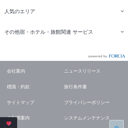
人気のエリア
札幌 ホテル
その他宿・ホテル・旅館関連 サービス
仙台 ホテル
国内旅行・国内ツアー
東京ディズニーリゾート(R)周辺 ホテル
JR・新幹線付きツアー
東京 ホテル
航空券付きツアー
東京ドーム ホテル
会社案内
ニュースリリース
現地観光・レジャーチケット
新宿 ホテル
標識・約款
旅行条件書
国内観光ガイド
横浜 ホテル
旅行・観光情報
熱海 ホテル
サイトマップ
プライバシーポリシー
名古屋 ホテル
ご利用案内
システムメンテナンス
京都 ホテル