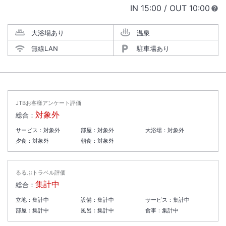
IN
チェックイン
15:00
/ OUT
チェック
10:00
大浴場あり
温泉
無線LAN
駐車場あり
JTBお客様アンケート評価
対象外
総合：
サービス：
対象外
部屋：
対象外
大浴場：
対象外
夕食：
対象外
朝食：
対象外
るるぶトラベル評価
集計中
総合：
立地：
集計中
設備：
集計中
サービス：
集計中
部屋：
集計中
風呂：
集計中
食事：
集計中