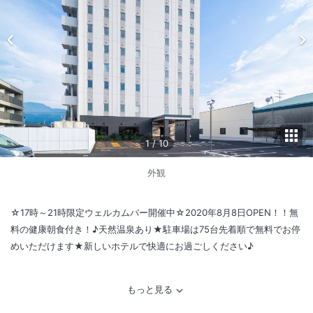
1
/
10
外観
☆17時～21時限定ウェルカムバー開催中☆2020年8月8日OPEN！！無
料の健康朝食付き！♪天然温泉あり★駐車場は75台先着順で無料でお停
めいただけます★新しいホテルで快適にお過ごしください♪