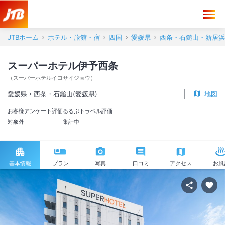
JTBホーム
ホテル・旅館・宿
四国
愛媛県
西条・石鎚山・新居浜
スーパーホテル伊予西条
（
スーパーホテルイヨサイジョウ
）
愛媛県
西条・石鎚山(愛媛県)
地図
お客様アンケート評価
るるぶトラベル評価
対象外
集計中
基本情報
プラン
写真
口コミ
アクセス
お風