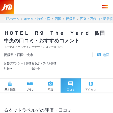
ＨＯＴＥＬ Ｒ９ Ｔｈｅ Ｙａｒｄ 四国中央 口コミ・おすすめコ
JTBホーム
ホテル・旅館・宿
四国
愛媛県
西条・石鎚山・新居浜
ＨＯＴＥＬ Ｒ９ Ｔｈｅ Ｙａｒｄ 四国
中央の口コミ・おすすめコメント
（
ホテルアールナインザヤードシコクチュウオ
）
愛媛県
四国中央市
地図
お客様アンケート評価
るるぶトラベル評価
対象外
集計中
基本情報
プラン
写真
口コミ
アクセス
るるぶトラベルでの評価・口コミ