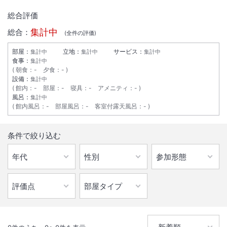
総合評価
集計中
総合：
(全
件の評価)
部屋：
立地：
サービス：
集計中
集計中
集計中
食事：
集計中
朝食
：
-
夕食
：
-
設備：
集計中
館内
：
-
部屋
：
-
寝具
：
-
アメニティ
：
-
風呂：
集計中
館内風呂
：
-
部屋風呂
：
-
客室付露天風呂
：
-
1
/
10
条件で絞り込む
外観
◆チェックイン最終時間は２3時です。２3時以降のチェックインは出
来ませんのでご注意ください。
IN
チェックイン
15:00
/ OUT
チェック
02:00