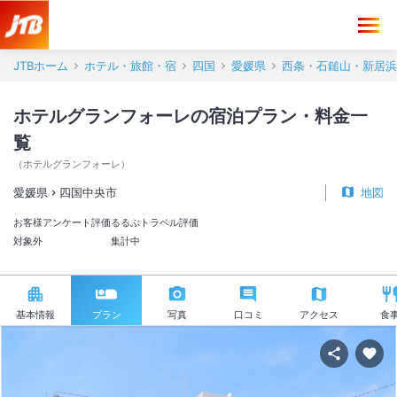
JTBホーム
ホテル・旅館・宿
四国
愛媛県
西条・石鎚山・新居浜
ホテルグランフォーレの宿泊プラン・料金一
覧
（
ホテルグランフォーレ
）
愛媛県
四国中央市
地図
お客様アンケート評価
るるぶトラベル評価
対象外
集計中
基本情報
プラン
写真
口コミ
アクセス
食