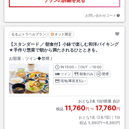
プランの詳細を見る
お問い合わせコード
るるぶトラベルプラン
ネット限定
【スタンダード ／ 朝食付】小鉢で楽しむ和洋バイキング
★手作り惣菜で朝から満たされるひとときを。
お部屋：
ツイン◆禁煙
/
IN
チェックイン
15:00
～ | OUT
チェックアウト
～
10:00
ツイン
朝食のみ
禁煙
現地/事前支払い
おとな
2
名
1
泊
1
部屋 合計
11,760
17,760
税込
円
〜
円
おとな1名 (
2
名1室)｜
1
泊
税込
5,880円〜8,880円