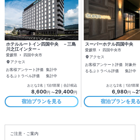
ホテルルートイン四国中央 －三島
スーパーホテル四国中央
川之江インター－
愛媛県
四国中央市
愛媛県
四国中央市
アクセス
アクセス
お客様アンケート評価
対象外
お客様アンケート評価
集計中
るるぶトラベル評価
集計中
るるぶトラベル評価
集計中
おとな
2
名
｜
1
泊
1
部屋｜合計税込
おとな
2
名
｜
1
泊
1
部屋
8,600
29,400
6,980
2
円 〜
円
円 〜
宿泊プランを見る
宿泊プランを見
ご注意・ご案内