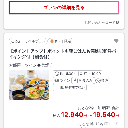
プランの詳細を見る
お問い合わせコード
るるぶトラベルプラン
ネット限定
【ポイントアップ】ポイントも朝ごはんも満足◎和洋バ
イキング付（朝食付）
お部屋：
ツイン◆禁煙
/
IN
チェックイン
15:00
～ | OUT
チェックアウト
～
10:00
ツイン
朝食のみ
禁煙
現地/事前支払い
おとな
2
名
1
泊
1
部屋 合計
12,940
19,540
税込
円
〜
円
おとな1名 (
2
名1室)｜
1
泊