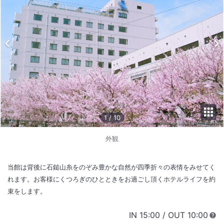
1
/
10
外観
当館は背後に石鎚山糸をのぞみ豊かな自然が四季折々の表情をみせてく
れます。お客様にくつろぎのひとときをお過ごし頂くホテルライフを約
束をします。
IN
チェックイン
15:00
/ OUT
チェック
10:00