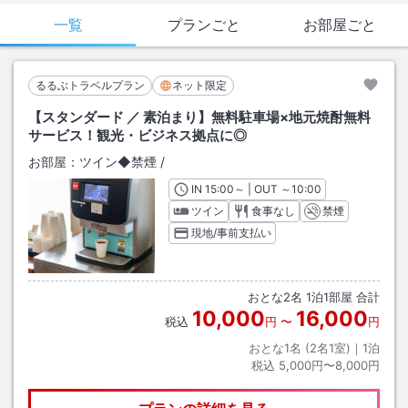
一覧
プランごと
お部屋ごと
るるぶトラベルプラン
ネット限定
【スタンダード ／ 素泊まり】無料駐車場×地元焼酎無料
サービス！観光・ビジネス拠点に◎
お部屋：
ツイン◆禁煙
/
IN
チェックイン
15:00
～ | OUT
チェックアウト
～
10:00
ツイン
食事なし
禁煙
現地/事前支払い
おとな
2
名
1
泊
1
部屋 合計
10,000
16,000
税込
円
〜
円
おとな1名 (
2
名1室)｜
1
泊
税込
5,000円〜8,000円