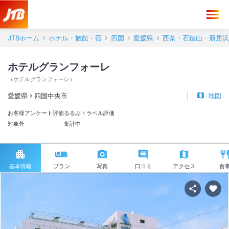
JTBホーム
ホテル・旅館・宿
四国
愛媛県
西条・石鎚山・新居浜
ホテルグランフォーレ
（
ホテルグランフォーレ
）
愛媛県
四国中央市
地図
お客様アンケート評価
るるぶトラベル評価
対象外
集計中
基本情報
プラン
写真
口コミ
アクセス
食