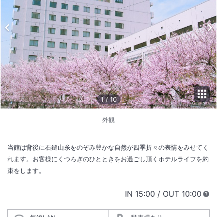
1
/
10
外観
当館は背後に石鎚山糸をのぞみ豊かな自然が四季折々の表情をみせてく
れます。お客様にくつろぎのひとときをお過ごし頂くホテルライフを約
束をします。
IN
チェックイン
15:00
/ OUT
チェック
10:00