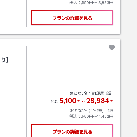
税込
2,550円〜13,833円
プランの詳細を見る
泊り】
おとな
2
名
1
泊
1
部屋 合計
5,100
28,984
税込
円
〜
円
おとな1名 (
2
名1室)｜
1
泊
税込
2,550円〜14,492円
プランの詳細を見る