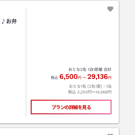
り♪お弁
おとな
2
名
1
泊
1
部屋 合計
6,500
29,136
税込
円
〜
円
おとな1名 (
2
名1室)｜
1
泊
税込
3,250円〜14,568円
プランの詳細を見る