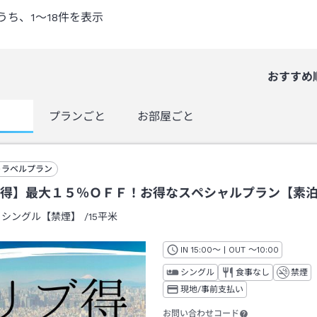
うち、
1～18
件を表示
おすすめ
覧
プランごと
お部屋ごと
トラベルプラン
得】最大１５％ＯＦＦ！お得なスペシャルプラン【素
：
シングル【禁煙】
/
15平米
IN
チェックイン
15:00
～ | OUT
チェックアウト
～
10:00
シングル
食事なし
禁煙
現地/事前支払い
お問い合わせコード