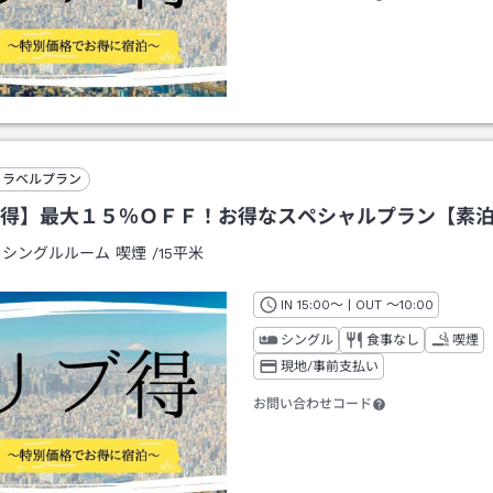
トラベルプラン
得】最大１５％ＯＦＦ！お得なスペシャルプラン【素
：
シングルルーム 喫煙
/
15平米
IN
チェックイン
15:00
～ | OUT
チェックアウト
～
10:00
シングル
食事なし
喫煙
現地/事前支払い
お問い合わせコード