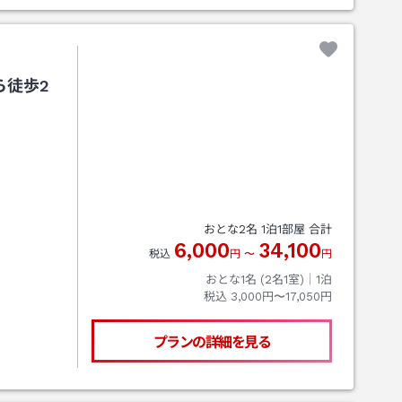
ら徒歩2
おとな
2
名
1
泊
1
部屋 合計
6,000
34,100
税込
円
〜
円
おとな1名 (
2
名1室)｜
1
泊
税込
3,000円〜17,050円
プランの詳細を見る