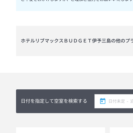
ホテルリブマックスＢＵＤＧＥＴ伊予三島
の他のプ
日付を指定して空室を検索する