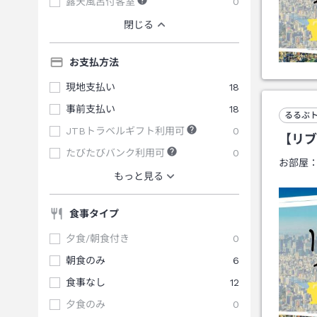
露天風呂付客室
0
閉じる
お支払方法
現地支払い
18
事前支払い
18
るるぶ
JTBトラベルギフト利用可
0
【リブ
たびたびバンク利用可
0
お部屋
もっと見る
食事タイプ
夕食/朝食付き
0
朝食のみ
6
食事なし
12
夕食のみ
0