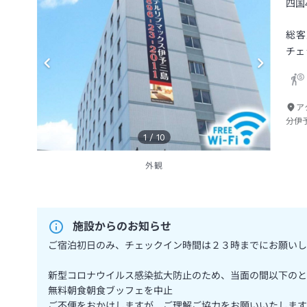
四国
総客
チェ
ア
分伊
1
/
10
外観
施設からのお知らせ
ご宿泊初日のみ、チェックイン時間は２３時までにお願いし
新型コロナウイルス感染拡大防止のため、当面の間以下のと
無料朝食朝食ブッフェを中止
ご不便をおかけしますが、ご理解ご協力をお願いいたします