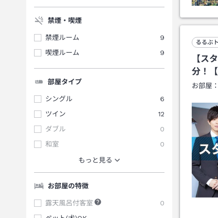
禁煙・喫煙
禁煙ルーム
9
るるぶ
喫煙ルーム
9
【スタ
分！【
部屋タイプ
お部屋
シングル
6
ツイン
12
ダブル
0
和室
0
もっと見る
お部屋の特徴
露天風呂付客室
0
ペット(犬)OK