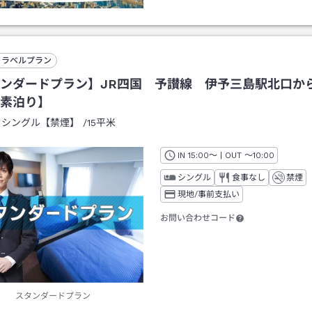
トラベルプラン
ンダードプラン】JR四国 予讃線 伊予三島駅北口か
素泊り】
：
シングル【禁煙】
/
15平米
IN
チェックイン
15:00
～ | OUT
チェックアウト
～
10:00
シングル
食事なし
禁煙
現地/事前支払い
お問い合わせコード
スタンダードプラン