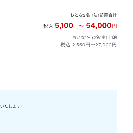
おとな
2
名
1
泊
1
部屋
合計
5,100
54,000
円
〜
円
税込
おとな1名 (
2
名1室)｜
1
泊
税込
2,550円〜27,000円
０
いたします。