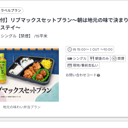
トラベルプラン
付】リブマックスセットプラン～朝は地元の味で決ま
ステイ～
：
シングル【禁煙】
/
15平米
IN
チェックイン
15:00
～ | OUT
チェックアウト
～
10:00
シングル
朝食のみ
禁煙
現地/事前支払い
お問い合わせコード
地元の味わい弁当プラン