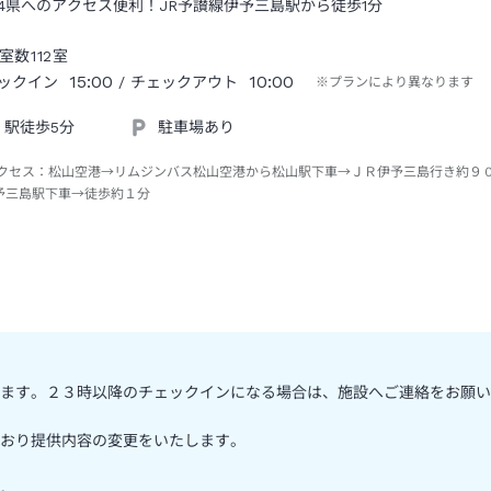
4県へのアクセス便利！JR予讃線伊予三島駅から徒歩1分
室数
112
室
15:00
10:00
ックイン
/ チェックアウト
※プランにより異なります
駅徒歩5分
駐車場あり
クセス：
松山空港→リムジンバス松山空港から松山駅下車→ＪＲ伊予三島行き約９
予三島駅下車→徒歩約１分
ます。２３時以降のチェックインになる場合は、施設へご連絡をお願い
おり提供内容の変更をいたします。
。