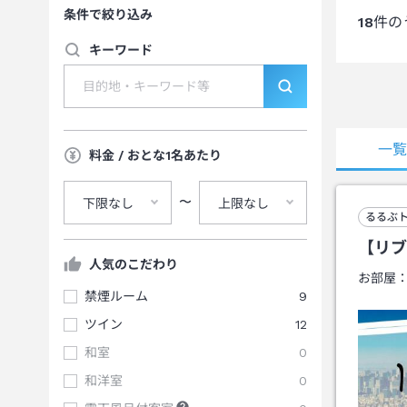
条件で絞り込み
18
件の
キーワード
一
料金 / おとな1名あたり
〜
下限なし
上限なし
るるぶ
【リブ
人気のこだわり
お部屋
禁煙ルーム
9
ツイン
12
和室
0
和洋室
0