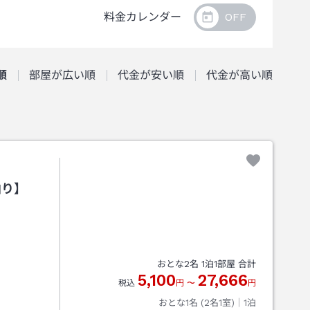
料金カレンダー
順
部屋が広い順
代金が安い順
代金が高い順
泊り】
おとな
2
名
1
泊
1
部屋 合計
5,100
27,666
税込
円
〜
円
おとな1名 (
2
名1室)｜
1
泊