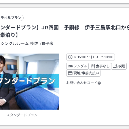
トラベルプラン
ンダードプラン】JR四国 予讃線 伊予三島駅北口か
素泊り】
：
シングルルーム 喫煙
/
15平米
IN
チェックイン
15:00
～ | OUT
チェックアウト
～
10:00
シングル
食事なし
喫煙
現地/事前支払い
お問い合わせコード
スタンダードプラン