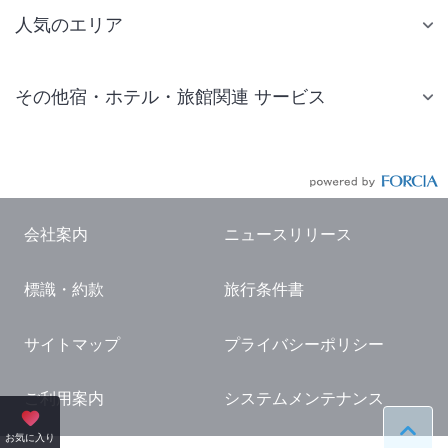
人気のエリア
札幌 ホテル
その他宿・ホテル・旅館関連 サービス
仙台 ホテル
国内旅行・国内ツアー
東京ディズニーリゾート(R)周辺 ホテル
JR・新幹線付きツアー
東京 ホテル
航空券付きツアー
東京ドーム ホテル
会社案内
ニュースリリース
現地観光・レジャーチケット
新宿 ホテル
標識・約款
旅行条件書
国内観光ガイド
横浜 ホテル
旅行・観光情報
熱海 ホテル
サイトマップ
プライバシーポリシー
名古屋 ホテル
ご利用案内
システムメンテナンス
京都 ホテル
ペー
お気に入り