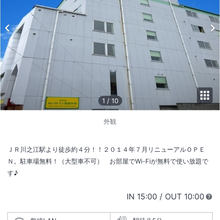
1
/
10
外観
ＪＲ川之江駅より徒歩約４分！！２０１４年７月リニューアルＯＰＥ
Ｎ。駐車場無料！（大型車不可） お部屋でWi-Fiが無料で使い放題で
す♪
IN
チェックイン
15:00
/ OUT
チェック
10:00