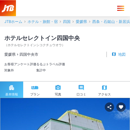
JTBホーム
ホテル・旅館・宿
四国
愛媛県
西条・石鎚山・新居浜
ホテルセレクトイン四国中央
（
ホテルセレクトインシコクチュウオウ
）
愛媛県
四国中央市
地図
お客様アンケート評価
るるぶトラベル評価
対象外
集計中
基本情報
プラン
写真
口コミ
アクセス