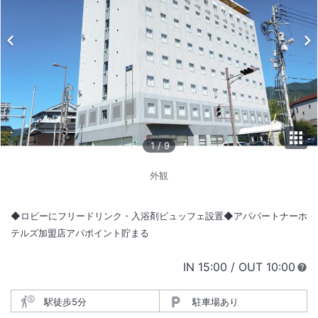
1
/
9
外観
◆ロビーにフリードリンク・入浴剤ビュッフェ設置◆アパパートナーホ
テルズ加盟店アパポイント貯まる
IN
チェックイン
15:00
/ OUT
チェック
10:00
駅徒歩5分
駐車場あり