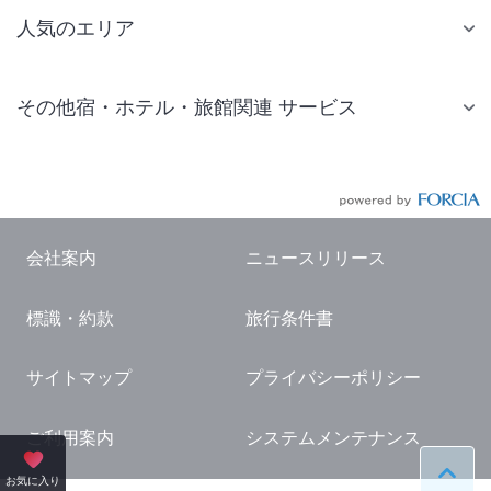
人気のエリア
札幌 ホテル
その他宿・ホテル・旅館関連 サービス
仙台 ホテル
国内旅行・国内ツアー
東京ディズニーリゾート(R)周辺 ホテル
JR・新幹線付きツアー
東京 ホテル
航空券付きツアー
東京ドーム ホテル
会社案内
ニュースリリース
現地観光・レジャーチケット
新宿 ホテル
標識・約款
旅行条件書
国内観光ガイド
横浜 ホテル
旅行・観光情報
熱海 ホテル
サイトマップ
プライバシーポリシー
名古屋 ホテル
ご利用案内
システムメンテナンス
京都 ホテル
ペー
お気に入り