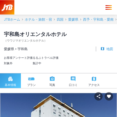
JTBホーム
ホテル・旅館・宿
四国
愛媛県
西予・宇和島・愛南
宇和島オリエンタルホテル
（
ウワジマオリエンタルホテル
）
愛媛県
宇和島
地図
お客様アンケート評価
るるぶトラベル評価
対象外
集計中
基本情報
プラン
写真
口コミ
アクセス